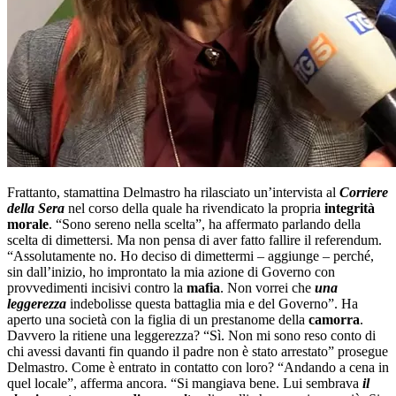
Frattanto, stamattina Delmastro ha rilasciato un’intervista al
Corriere
della Sera
nel corso della quale ha rivendicato la propria
integrità
morale
. “Sono sereno nella scelta”, ha affermato parlando della
scelta di dimettersi. Ma non pensa di aver fatto fallire il referendum.
“Assolutamente no. Ho deciso di dimettermi – aggiunge – perché,
sin dall’inizio, ho improntato la mia azione di Governo con
provvedimenti incisivi contro la
mafia
. Non vorrei che
una
leggerezza
indebolisse questa battaglia mia e del Governo”. Ha
aperto una società con la figlia di un prestanome della
camorra
.
Davvero la ritiene una leggerezza? “Sì. Non mi sono reso conto di
chi avessi davanti fin quando il padre non è stato arrestato” prosegue
Delmastro. Come è entrato in contatto con loro? “Andando a cena in
quel locale”, afferma ancora. “Si mangiava bene. Lui sembrava
il