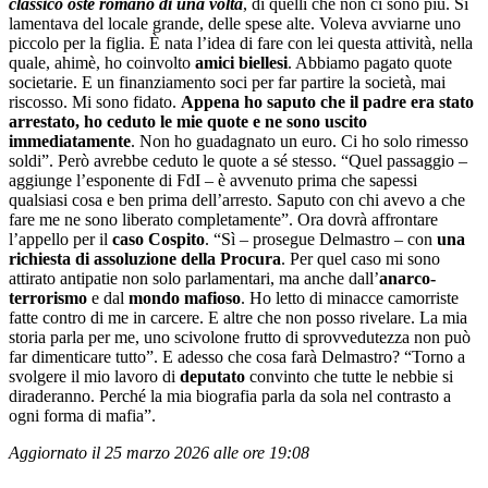
classico oste romano di una volta
, di quelli che non ci sono più. Si
lamentava del locale grande, delle spese alte. Voleva avviarne uno
piccolo per la figlia. È nata l’idea di fare con lei questa attività, nella
quale, ahimè, ho coinvolto
amici biellesi
. Abbiamo pagato quote
societarie. E un finanziamento soci per far partire la società, mai
riscosso. Mi sono fidato.
Appena ho saputo che il padre era stato
arrestato, ho ceduto le mie quote e ne sono uscito
immediatamente
. Non ho guadagnato un euro. Ci ho solo rimesso
soldi”. Però avrebbe ceduto le quote a sé stesso. “Quel passaggio –
aggiunge l’esponente di FdI – è avvenuto prima che sapessi
qualsiasi cosa e ben prima dell’arresto. Saputo con chi avevo a che
fare me ne sono liberato completamente”. Ora dovrà affrontare
l’appello per il
caso Cospito
. “Sì – prosegue Delmastro – con
una
richiesta di assoluzione della Procura
. Per quel caso mi sono
attirato antipatie non solo parlamentari, ma anche dall’
anarco-
terrorismo
e dal
mondo mafioso
. Ho letto di minacce camorriste
fatte contro di me in carcere. E altre che non posso rivelare. La mia
storia parla per me, uno scivolone frutto di sprovvedutezza non può
far dimenticare tutto”. E adesso che cosa farà Delmastro? “Torno a
svolgere il mio lavoro di
deputato
convinto che tutte le nebbie si
diraderanno. Perché la mia biografia parla da sola nel contrasto a
ogni forma di mafia”.
Aggiornato il 25 marzo 2026 alle ore 19:08