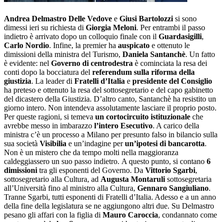
Andrea Delmastro Delle Vedove
e
Giusi Bartolozzi
si sono
dimessi ieri su richiesta di
Giorgia
Meloni
. Per entrambi il passo
indietro è arrivato dopo un colloquio finale con il
Guardasigilli
,
Carlo Nordio
. Infine, la premier ha
auspicato
e ottenuto le
dimissioni della ministra del Turismo,
Daniela
Santanchè
. Un fatto
è evidente: nel
Governo di
centrodestra
è cominciata la resa dei
conti dopo la bocciatura del
referendum sulla riforma della
giustizia
. La leader di
Fratelli d’Italia
e
presidente del Consiglio
ha preteso e ottenuto la resa del sottosegretario e del capo gabinetto
del dicastero della Giustizia. D’altro canto, Santanchè ha resistito un
giorno intero. Non intendeva assolutamente lasciare il proprio posto.
Per queste ragioni, si temeva
un cortocircuito istituzionale
che
avrebbe messo in imbarazzo
l’intero Esecutivo
. A carico della
ministra c’è un processo a Milano per presunto falso in bilancio sulla
sua società
Visibilia
e un’indagine per
un’ipotesi di bancarotta
.
Non è un mistero che da tempo molti nella maggioranza
caldeggiassero un suo passo indietro. A questo punto, si contano
6
dimissioni
tra gli esponenti del Governo. Da
Vittorio Sgarbi
,
sottosegretario alla Cultura, ad
Augusta Montaruli
sottosegretaria
all’Università fino al ministro alla Cultura,
Gennaro Sangiuliano
.
Tranne Sgarbi, tutti esponenti di Fratelli d’Italia. Adesso e a un anno
della fine della legislatura se ne aggiungono altri due. Su Delmastro
pesano gli affari con la figlia di
Mauro Caroccia
, condannato come