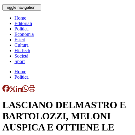
Toggle navigation
Home
Editoriali
Politica
Economia
Esteri
Cultura
Hi-Tech
Società
Sport
Home
Politica
LASCIANO DELMASTRO E
BARTOLOZZI, MELONI
AUSPICA E OTTIENE LE