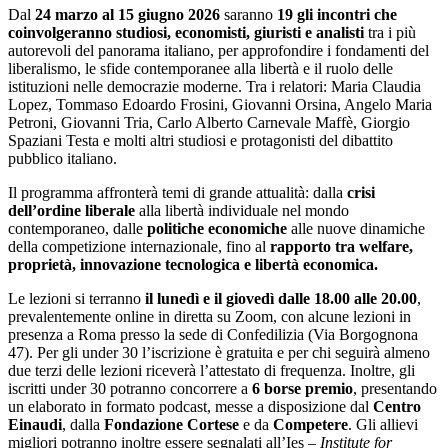
Dal
24 marzo al 15 giugno 2026
saranno
19 gli incontri che
coinvolgeranno studiosi, economisti, giuristi e analisti
tra i più
autorevoli del panorama italiano, per approfondire i fondamenti del
liberalismo, le sfide contemporanee alla libertà e il ruolo delle
istituzioni nelle democrazie moderne. Tra i relatori: Maria Claudia
Lopez, Tommaso Edoardo Frosini, Giovanni Orsina, Angelo Maria
Petroni, Giovanni Tria, Carlo Alberto Carnevale Maffè, Giorgio
Spaziani Testa e molti altri studiosi e protagonisti del dibattito
pubblico italiano.
Il programma affronterà temi di grande attualità: dalla
crisi
dell’ordine liberale
alla libertà individuale nel mondo
contemporaneo, dalle
politiche economiche
alle nuove dinamiche
della competizione internazionale, fino al
rapporto tra welfare,
proprietà, innovazione tecnologica e libertà economica.
Le lezioni si terranno
il lunedì e il giovedì dalle 18.00 alle 20.00
,
prevalentemente online in diretta su Zoom, con alcune lezioni in
presenza a Roma presso la sede di Confedilizia (Via Borgognona
47). Per gli under 30 l’iscrizione è gratuita e per chi seguirà almeno
due terzi delle lezioni riceverà l’attestato di frequenza. Inoltre, gli
iscritti under 30 potranno concorrere a
6 borse premio
, presentando
un elaborato in formato podcast, messe a disposizione dal
Centro
Einaudi
, dalla
Fondazione Cortese
e da
Competere
. Gli allievi
migliori potranno inoltre essere segnalati all’Ies –
Institute for