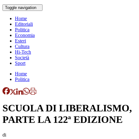
Toggle navigation
Home
Editoriali
Politica
Economia
Esteri
Cultura
Hi-Tech
Società
Sport
Home
Politica
SCUOLA DI LIBERALISMO,
PARTE LA 122ª EDIZIONE
di