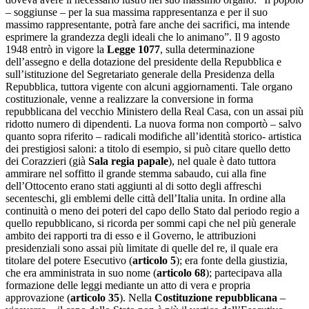
– soggiunse – per la sua massima rappresentanza e per il suo
massimo rappresentante, potrà fare anche dei sacrifici, ma intende
esprimere la grandezza degli ideali che lo animano”. Il 9 agosto
1948 entrò in vigore la
Legge 1077
, sulla determinazione
dell’assegno e della dotazione del presidente della Repubblica e
sull’istituzione del Segretariato generale della Presidenza della
Repubblica, tuttora vigente con alcuni aggiornamenti. Tale organo
costituzionale, venne a realizzare la conversione in forma
repubblicana del vecchio Ministero della Real Casa, con un assai più
ridotto numero di dipendenti. La nuova forma non comportò – salvo
quanto sopra riferito – radicali modifiche all’identità storico- artistica
dei prestigiosi saloni: a titolo di esempio, si può citare quello detto
dei Corazzieri (già
Sala regia papale
), nel quale è dato tuttora
ammirare nel soffitto il grande stemma sabaudo, cui alla fine
dell’Ottocento erano stati aggiunti al di sotto degli affreschi
secenteschi, gli emblemi delle città dell’Italia unita. In ordine alla
continuità o meno dei poteri del capo dello Stato dal periodo regio a
quello repubblicano, si ricorda per sommi capi che nel più generale
ambito dei rapporti tra di esso e il Governo, le attribuzioni
presidenziali sono assai più limitate di quelle del re, il quale era
titolare del potere Esecutivo (
articolo 5
); era fonte della giustizia,
che era amministrata in suo nome (
articolo 68
); partecipava alla
formazione delle leggi mediante un atto di vera e propria
approvazione (
articolo 35
). Nella
Costituzione
repubblicana
–