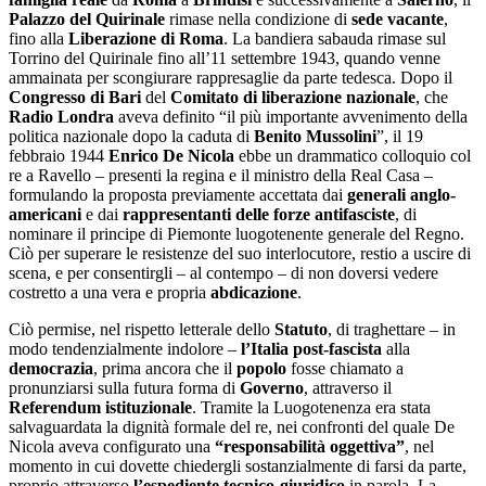
Palazzo del Quirinale
rimase nella condizione di
sede vacante
,
fino alla
Liberazione di Roma
. La bandiera sabauda rimase sul
Torrino del Quirinale fino all’11 settembre 1943, quando venne
ammainata per scongiurare rappresaglie da parte tedesca. Dopo il
Congresso di Bari
del
Comitato di liberazione nazionale
, che
Radio Londra
aveva definito “il più importante avvenimento della
politica nazionale dopo la caduta di
Benito Mussolini
”, il 19
febbraio 1944
Enrico De Nicola
ebbe un drammatico colloquio col
re a Ravello – presenti la regina e il ministro della Real Casa –
formulando la proposta previamente accettata dai
generali anglo-
americani
e dai
rappresentanti delle forze antifasciste
, di
nominare il principe di Piemonte luogotenente generale del Regno.
Ciò per superare le resistenze del suo interlocutore, restio a uscire di
scena, e per consentirgli – al contempo – di non doversi vedere
costretto a una vera e propria
abdicazione
.
Ciò permise, nel rispetto letterale dello
Statuto
, di traghettare – in
modo tendenzialmente indolore –
l’Italia post-fascista
alla
democrazia
, prima ancora che il
popolo
fosse chiamato a
pronunziarsi sulla futura forma di
Governo
, attraverso il
Referendum istituzionale
. Tramite la Luogotenenza era stata
salvaguardata la dignità formale del re, nei confronti del quale De
Nicola aveva configurato una
“responsabilità oggettiva”
, nel
momento in cui dovette chiedergli sostanzialmente di farsi da parte,
proprio attraverso
l’espediente tecnico-giuridico
in parola. La