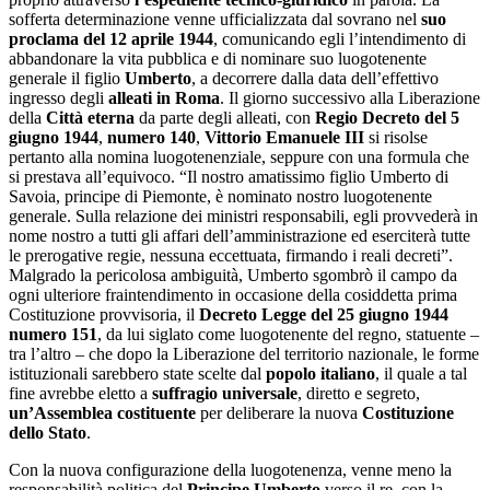
sofferta determinazione venne ufficializzata dal sovrano nel
suo
proclama del 12 aprile 1944
, comunicando egli l’intendimento di
abbandonare la vita pubblica e di nominare suo luogotenente
generale il figlio
Umberto
, a decorrere dalla data dell’effettivo
ingresso degli
alleati in Roma
. Il giorno successivo alla Liberazione
della
Città eterna
da parte degli alleati, con
Regio Decreto del 5
giugno 1944
,
numero 140
,
Vittorio Emanuele III
si risolse
pertanto alla nomina luogotenenziale, seppure con una formula che
si prestava all’equivoco. “Il nostro amatissimo figlio Umberto di
Savoia, principe di Piemonte, è nominato nostro luogotenente
generale. Sulla relazione dei ministri responsabili, egli provvederà in
nome nostro a tutti gli affari dell’amministrazione ed eserciterà tutte
le prerogative regie, nessuna eccettuata, firmando i reali decreti”.
Malgrado la pericolosa ambiguità, Umberto sgombrò il campo da
ogni ulteriore fraintendimento in occasione della cosiddetta prima
Costituzione provvisoria, il
Decreto Legge del 25 giugno 1944
numero 151
, da lui siglato come luogotenente del regno, statuente –
tra l’altro – che dopo la Liberazione del territorio nazionale, le forme
istituzionali sarebbero state scelte dal
popolo
italiano
, il quale a tal
fine avrebbe eletto a
suffragio universale
, diretto e segreto,
un’Assemblea costituente
per deliberare la nuova
Costituzione
dello Stato
.
Con la nuova configurazione della luogotenenza, venne meno la
responsabilità politica del
Principe Umberto
verso il re, con la