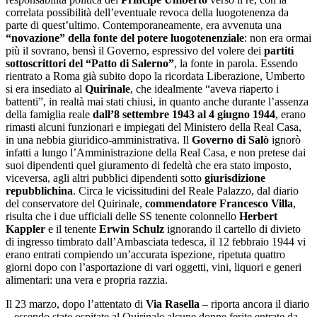
correlata possibilità dell’eventuale revoca della luogotenenza da
parte di quest’ultimo. Contemporaneamente, era avvenuta una
“novazione” della fonte del potere luogotenenziale
: non era ormai
più il sovrano, bensì il Governo, espressivo del volere dei
partiti
sottoscrittori del “Patto di Salerno”
, la fonte in parola. Essendo
rientrato a Roma già subito dopo la ricordata Liberazione, Umberto
si era insediato al
Quirinale
, che idealmente “aveva riaperto i
battenti”, in realtà mai stati chiusi, in quanto anche durante l’assenza
della famiglia reale
dall’8 settembre 1943 al 4 giugno 1944
, erano
rimasti alcuni funzionari e impiegati del Ministero della Real Casa,
in una nebbia giuridico-amministrativa. Il
Governo di Salò
ignorò
infatti a lungo l’Amministrazione della Real Casa, e non pretese dai
suoi dipendenti quel giuramento di fedeltà che era stato imposto,
viceversa, agli altri pubblici dipendenti sotto
giurisdizione
repubblichina
. Circa le vicissitudini del Reale Palazzo, dal diario
del conservatore del Quirinale,
commendatore Francesco Villa
,
risulta che i due ufficiali delle SS tenente colonnello
Herbert
Kappler
e il tenente
Erwin Schulz
ignorando il cartello di divieto
di ingresso timbrato dall’Ambasciata tedesca, il 12 febbraio 1944 vi
erano entrati compiendo un’accurata ispezione, ripetuta quattro
giorni dopo con l’asportazione di vari oggetti, vini, liquori e generi
alimentari: una vera e propria razzia.
Il 23 marzo, dopo l’attentato di
Via Rasella
– riporta ancora il diario
– essendo state ospitate al Quirinale alcune donne ferite entrate da