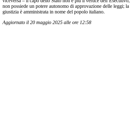
viceversa – il capo dello Stato non è più il vertice dell’Esecutivo,
non possiede un potere autonomo di approvazione delle leggi; la
giustizia è amministrata in nome del popolo italiano.
Aggiornato il 20 maggio 2025 alle ore 12:58