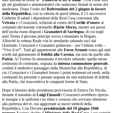
gli atti giudiziari e amministrativi che andavano firmati in nome del
medesimo. Dopo l’esito del
Referendum del 2 giugno in favore
della Repubblica
, con la vittoria di quest’ultima, il 13 successivo
Umberto II salutò i dipendenti della Real Casa convenuti alla
Vetrata
e i Corazzieri, schierati al centro del
Cortile d’onore
al
comando del tenente colonnello
Riario Sforza
, mentre nei pressi
dell’uscita erano disposti i
Granatieri di Sardegna
, di cui negli
anni Trenta il giovane principe aveva comandato la Brigata.
Allorché la vettura Reale con lo stendardo sabaudo uscì dal
Quirinale, Corazzieri e Granatieri gridarono – per l’ultima volta –
“Viva il re!”. Tutti gli appartenenti alle
Forze Armate
erano già stati
sciolti dal giuramento di
fedeltà alla Corona
, ma non da quello alla
Patria
. Al Torrino fu ammainato il tricolore sabaudo: quella mesta
cerimonia di commiato, segnata da
intensa commozione generale
,
costituì il simbolico passaggio dalla Monarchia alla Repubblica, di
cui i Corazzieri e i Granatieri furono i primi testimoni ed eredi, nella
continuità fra presente e passato segnata da una tradizione di fedeltà
alla Patria, che trascendeva le cangianti forme di Stato.
Dopo il biennio della presidenza provvisoria di Enrico De Nicola,
durante il mandato di
Luigi Einaudi
i Corazzieri avrebbero ripreso
le insegne e le uniformi con elmo e corazza che avevano dismesso
alla partenza del re, ora aggiornate ai nuovi simboli della
Repubblica. Con Decreto
presidenziale del 19 giugno 1946
numero 3
venne abolito il
Ministero della Real Casa
, i cui compiti