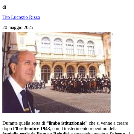
di
Tito Lucrezio Rizzo
20 maggio 2025
Durante quella sorta di
“limbo istituzionale”
che si venne a creare
dopo
l’8 settembre 1943
, con il trasferimento repentino della
famiglia reale
da
Roma
a
Brindisi
e successivamente a
Salerno
, il