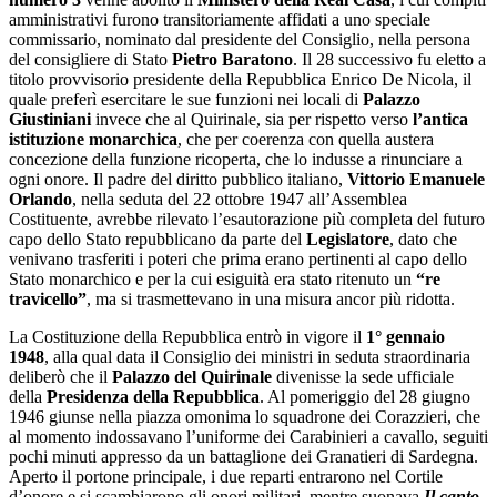
amministrativi furono transitoriamente affidati a uno speciale
commissario, nominato dal presidente del Consiglio, nella persona
del consigliere di Stato
Pietro Baratono
. Il 28 successivo fu eletto a
titolo provvisorio presidente della Repubblica Enrico De Nicola, il
quale preferì esercitare le sue funzioni nei locali di
Palazzo
Giustiniani
invece che al Quirinale, sia per rispetto verso
l’antica
istituzione monarchica
, che per coerenza con quella austera
concezione della funzione ricoperta, che lo indusse a rinunciare a
ogni onore. Il padre del diritto pubblico italiano,
Vittorio Emanuele
Orlando
, nella seduta del 22 ottobre 1947 all’Assemblea
Costituente, avrebbe rilevato l’esautorazione più completa del futuro
capo dello Stato repubblicano da parte del
Legislatore
, dato che
venivano trasferiti i poteri che prima erano pertinenti al capo dello
Stato monarchico e per la cui esiguità era stato ritenuto un
“re
travicello”
, ma si trasmettevano in una misura ancor più ridotta.
La Costituzione della Repubblica entrò in vigore il
1° gennaio
1948
, alla qual data il Consiglio dei ministri in seduta straordinaria
deliberò che il
Palazzo del Quirinale
divenisse la sede ufficiale
della
Presidenza della Repubblica
. Al pomeriggio del 28 giugno
1946 giunse nella piazza omonima lo squadrone dei Corazzieri, che
al momento indossavano l’uniforme dei Carabinieri a cavallo, seguiti
pochi minuti appresso da un battaglione dei Granatieri di Sardegna.
Aperto il portone principale, i due reparti entrarono nel Cortile
d’onore e si scambiarono gli onori militari, mentre suonava
Il canto