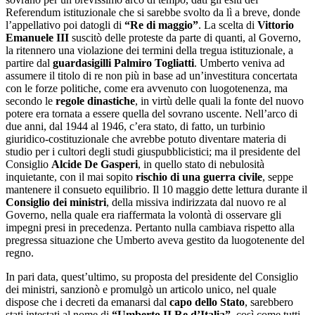
Referendum istituzionale che si sarebbe svolto da lì a breve, donde
l’appellativo poi datogli di
“Re di maggio”
. La scelta di
Vittorio
Emanuele III
suscitò delle proteste da parte di quanti, al Governo,
la ritennero una violazione dei termini della tregua istituzionale, a
partire dal
guardasigilli Palmiro Togliatti
. Umberto veniva ad
assumere il titolo di re non più in base ad un’investitura concertata
con le forze politiche, come era avvenuto con luogotenenza, ma
secondo le
regole dinastiche
, in virtù delle quali la fonte del nuovo
potere era tornata a essere quella del sovrano uscente. Nell’arco di
due anni, dal 1944 al 1946, c’era stato, di fatto, un turbinio
giuridico-costituzionale che avrebbe potuto diventare materia di
studio per i cultori degli studi giuspubblicistici; ma il presidente del
Consiglio
Alcide De Gasperi
, in quello stato di nebulosità
inquietante, con il mai sopito
rischio di una guerra civile
, seppe
mantenere il consueto equilibrio. Il 10 maggio dette lettura durante il
Consiglio
dei ministri
, della missiva indirizzata dal nuovo re al
Governo, nella quale era riaffermata la volontà di osservare gli
impegni presi in precedenza. Pertanto nulla cambiava rispetto alla
pregressa situazione che Umberto aveva gestito da luogotenente del
regno.
In pari data, quest’ultimo, su proposta del presidente del Consiglio
dei ministri, sanzionò e promulgò un articolo unico, nel quale
dispose che i decreti da emanarsi dal
capo dello Stato
, sarebbero
stati intestati al nome di
“Umberto II Re d’Italia”
, così come tutti