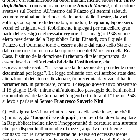
degli italiani
, conosciuto anche come
Inno di Mameli
, e il tricolore
svettava sul Torrino. All’interno del Palazzo gli stemmi sabaudi
vennero gradualmente rimossi dalle porte, dalle finestre, da vari
soffitti, con squadre di decoratori, muratori, falegnami, tappezzieri,
vetrai ed artigiani vari, febbrilmente impiegati per cancellare gran
parte delle vestigia del
cessato regime
. L’11 maggio 1948 venne
eletto presidente della Repubblica Luigi Einaudi, con il quale il
Palazzo del Quirinale tornò a essere abitato dal capo dello Stato e
dalla consorte. In merito alla soppressione del Ministero della Real
Casa, l’istituto della dotazione fu ritenuto di tale importanza, da
essere inserito nell’
articolo 84 della Costituzione
, che
espressamente recita: “L’assegno e la dotazione del presidente sono
determinati per legge”. La legge ordinaria con cui sarebbe stata data
attuazione al dettato costituzionale, fu preceduta da vivaci dibattiti
parlamentari. In particolare, contro il disegno governativo presentato
il 15 giugno 1948, mirante all’automatico passaggio dei beni mobili
e immobili già della Corona nell’erigenda struttura, il 1° luglio 1948
si levò a parlare al Senato
Francesco Saverio Nitti
.
Questi stigmatizzò innanzitutto la scelta della sede in sé, poiché il
Quirinale, già
“luogo di re e di papi”
, non avrebbe dovuto ospitare
la Repubblica; inoltre rilevò l’inopportunità di costituire una struttura
che, per dispendio di uomini e di mezzi, appariva in stridente
contrasto con le ristrettezze interne del Paese ed eccessivamente
fastosa, se comparata con la modestia praticata dai capi di Stato di