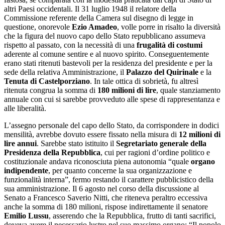
altri Paesi occidentali. Il 31 luglio 1948 il relatore della
Commissione referente della Camera sul disegno di legge in
questione, onorevole
Ezio Amadeo
, volle porre in risalto la diversità
che la figura del nuovo capo dello Stato repubblicano assumeva
rispetto al passato, con la necessità di una
frugalità di costumi
aderente al comune sentire e al nuovo spirito. Conseguentemente
erano stati ritenuti bastevoli per la residenza del presidente e per la
sede della relativa Amministrazione, il
Palazzo del Quirinale
e la
Tenuta di Castelporziano
. In tale ottica di sobrietà, fu altresì
ritenuta congrua la somma di
180 milioni di lire
, quale stanziamento
annuale con cui si sarebbe provveduto alle spese di rappresentanza e
alle liberalità.
L’assegno personale del capo dello Stato, da corrispondere in dodici
mensilità, avrebbe dovuto essere fissato nella misura di
12 milioni di
lire annui
. Sarebbe stato istituito il
Segretariato generale della
Presidenza della Repubblica
, cui per ragioni d’ordine politico e
costituzionale andava riconosciuta piena autonomia “quale
organo
indipendente
, per quanto concerne la sua organizzazione e
funzionalità interna”, fermo restando il carattere pubblicistico della
sua amministrazione. Il 6 agosto nel corso della discussione al
Senato a Francesco Saverio Nitti, che riteneva peraltro eccessiva
anche la somma di 180 milioni, rispose indirettamente il senatore
Emilio Lussu
, asserendo che la Repubblica, frutto di tanti sacrifici,
doveva avere il necessario lustro nel suo massimo organo: “Il popolo