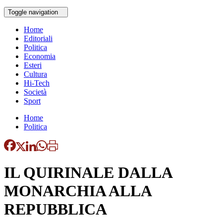
Toggle navigation
Home
Editoriali
Politica
Economia
Esteri
Cultura
Hi-Tech
Società
Sport
Home
Politica
IL QUIRINALE DALLA
MONARCHIA ALLA
REPUBBLICA