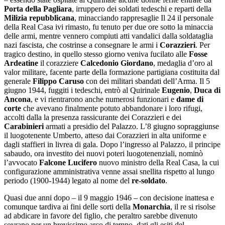
Porta della Pagliara
, irruppero dei soldati tedeschi e reparti della
Milizia repubblicana
, minacciando rappresaglie Il 24 il personale
della Real Casa ivi rimasto, fu tenuto per due ore sotto la minaccia
delle armi, mentre vennero compiuti atti vandalici dalla soldataglia
nazi fascista, che costrinse a consegnare le armi i
Corazzieri
. Per
tragico destino, in quello stesso giorno veniva fucilato alle
Fosse
Ardeatine
il corazziere
Calcedonio Giordano
, medaglia d’oro al
valor militare, facente parte della formazione partigiana costituita dal
generale
Filippo Caruso
con dei militari sbandati dell’Arma. Il 5
giugno 1944, fuggiti i tedeschi, entrò al Quirinale
Eugenio
,
Duca di
Ancona
, e vi rientrarono anche numerosi funzionari e
dame di
corte
che avevano finalmente potuto abbandonare i loro rifugi,
accolti dalla la presenza rassicurante dei Corazzieri e dei
Carabinieri
armati a presidio del Palazzo. L’8 giugno sopraggiunse
il luogotenente Umberto, atteso dai Corazzieri in alta uniforme e
dagli staffieri in livrea di gala. Dopo l’ingresso al Palazzo, il principe
sabaudo, ora investito dei nuovi poteri luogotenenziali, nominò
l’avvocato
Falcone Lucifero
nuovo ministro della Real Casa, la cui
configurazione amministrativa venne assai snellita rispetto al lungo
periodo (1900-1944) legato al nome del
re-soldato
.
Quasi due anni dopo – il 9 maggio 1946 – con decisione inattesa e
comunque tardiva ai fini delle sorti della
Monarchia
, il re si risolse
ad abdicare in favore del figlio, che peraltro sarebbe divenuto
sovrano per un brevissimo arco di tempo, dati gli esiti del