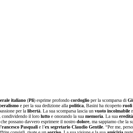
berale italiano
(
Pli
) esprime profondo
cordoglio
per la scomparsa di
Gi
iberalismo
e per la sua dedizione alla
politica
, Basini ha ricoperto
ruoli
assione per la
libertà
. La sua scomparsa lascia un
vuoto incolmabile
n
 condividendo il loro
lutto
e onorando la sua
memoria
. La sua
eredità
che possano davvero esprimere il nostro
dolore
, ma sappiamo che la s
Francesco Pasquali
e l’
ex segretario Claudio Gentile
. “Per me, pers
frire consigli, risate e un
sorriso
. La sua visione e la sua
amicizia
rest