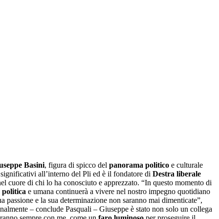
useppe Basini
, figura di spicco del
panorama politico
e culturale
significativi all’interno del Pli ed è il fondatore di
Destra liberale
el cuore di chi lo ha conosciuto e apprezzato. “In questo momento di
 politica
e umana continuerà a vivere nel nostro impegno quotidiano
ua passione e la sua determinazione non saranno mai dimenticate”,
onalmente – conclude Pasquali – Giuseppe è stato non solo un collega
eranno sempre con me, come un
faro luminoso
per proseguire il