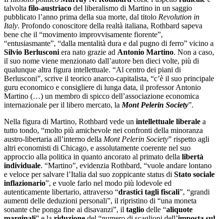
talvolta
filo-austriaco
del liberalismo di Martino in un saggio
pubblicato l’anno prima della sua morte, dal titolo
Revolution in
Italy
. Profondo conoscitore della realtà italiana, Rothbard sapeva
bene che il “movimento improvvisamente fiorente”,
“entusiasmante”, “dalla mentalità dura e dal pugno di ferro” vicino a
Silvio Berlusconi
era nato grazie ad
Antonio Martino
. Non a caso,
il suo nome viene menzionato dall’autore ben dieci volte, più di
qualunque altra figura intellettuale. “Al centro dei piani di
Berlusconi”, scrive il teorico anarco-capitalista, “c’è il suo principale
guru economico e consigliere di lunga data, il professor Antonio
Martino (…) un membro di spicco dell’associazione economica
internazionale per il libero mercato, la
Mont Pelerin Society
”.
Nella figura di Martino, Rothbard vede un
intellettuale liberale
a
tutto tondo, “molto più amichevole nei confronti della minoranza
austro-libertaria all’interno della
Mont Pelerin Society
” rispetto agli
altri economisti di Chicago, e assolutamente coerente nel suo
approccio alla politica in quanto ancorato al primato della
libertà
individuale
. “Martino”, evidenzia Rothbard, “vuole andare lontano
e veloce per salvare l’Italia dal suo zoppicante status di
Stato sociale
inflazionario
”, e vuole farlo nel modo più lodevole ed
autenticamente libertario, attraverso “
drastici tagli fiscali
”, “grandi
aumenti delle deduzioni personali”, il ripristino di “una moneta
sonante che ponga fine ai disavanzi”, il
taglio
delle “
aliquote
marginali
” e la
riduzione
del “numero di scaglioni dell’
imposta sul