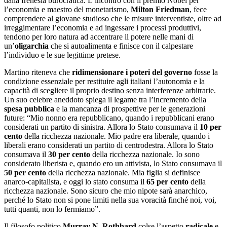
dalla frenesia burocratica. L’incontro con il premio Nobel per
l’economia e maestro del monetarismo,
Milton Friedman
, fece
comprendere al giovane studioso che le misure interventiste, oltre ad
irreggimentare l’economia e ad ingessare i processi produttivi,
tendono per loro natura ad accentrare il potere nelle mani di
un’
oligarchia
che si autoalimenta e finisce con il calpestare
l’individuo e le sue legittime pretese.
Martino riteneva che
ridimensionare i poteri del governo
fosse la
condizione essenziale per restituire agli italiani l’autonomia e la
capacità di scegliere il proprio destino senza interferenze arbitrarie.
Un suo celebre aneddoto spiega il legame tra l’incremento della
spesa pubblica
e la mancanza di prospettive per le generazioni
future: “Mio nonno era repubblicano, quando i repubblicani erano
considerati un partito di sinistra. Allora lo Stato consumava il
10 per
cento
della ricchezza nazionale. Mio padre era liberale, quando i
liberali erano considerati un partito di centrodestra. Allora lo Stato
consumava il
30 per cento
della ricchezza nazionale. Io sono
considerato liberista e, quando ero un attivista, lo Stato consumava il
50 per cento
della ricchezza nazionale. Mia figlia si definisce
anarco-capitalista, e oggi lo stato consuma il
65 per cento
della
ricchezza nazionale. Sono sicuro che mio nipote sarà anarchico,
perché lo Stato non si pone limiti nella sua voracità finché noi, voi,
tutti quanti, non lo fermiamo”.
Il filosofo politico
Murray N. Rothbard
colse l’aspetto
radicale
e