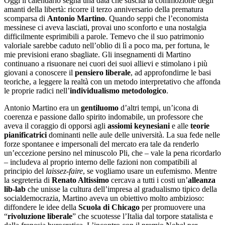
Oggi il calendario segna una data che suscita la commozione degli
amanti della libertà: ricorre il terzo anniversario della prematura
scomparsa di
Antonio Martino
. Quando seppi che l’economista
messinese ci aveva lasciati, provai uno sconforto e una nostalgia
difficilmente esprimibili a parole. Temevo che il suo patrimonio
valoriale sarebbe caduto nell’oblio di lì a poco ma, per fortuna, le
mie previsioni erano sbagliate. Gli insegnamenti di Martino
continuano a risuonare nei cuori dei suoi allievi e stimolano i più
giovani a conoscere il
pensiero liberale
, ad approfondirne le basi
teoriche, a leggere la realtà con un metodo interpretativo che affonda
le proprie radici nell’
individualismo metodologico
.
Antonio Martino era un
gentiluomo
d’altri tempi, un’icona di
coerenza e passione dallo spirito indomabile, un professore che
aveva il coraggio di opporsi agli
assiomi keynesiani
e alle
teorie
pianificatrici
dominanti nelle aule delle università. La sua fede nelle
forze spontanee e impersonali del mercato era tale da renderlo
un’eccezione persino nel minuscolo Pli, che – vale la pena ricordarlo
– includeva al proprio interno delle fazioni non compatibili al
principio del
laissez-faire
, se vogliamo usare un eufemismo. Mentre
la segreteria di
Renato Altissimo
cercava a tutti i costi un’
alleanza
lib-lab
che unisse la cultura dell’impresa al gradualismo tipico della
socialdemocrazia, Martino aveva un obiettivo molto ambizioso:
diffondere le idee della
Scuola di Chicago
per promuovere una
“
rivoluzione liberale
” che scuotesse l’Italia dal torpore statalista e