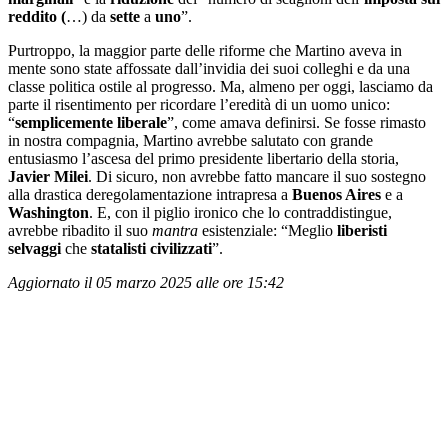
reddito (
…) da
sette
a
uno
”.
Purtroppo, la maggior parte delle riforme che Martino aveva in
mente sono state affossate dall’invidia dei suoi colleghi e da una
classe politica ostile al progresso. Ma, almeno per oggi, lasciamo da
parte il risentimento per ricordare l’eredità di un uomo unico:
“
semplicemente liberale
”, come amava definirsi. Se fosse rimasto
in nostra compagnia, Martino avrebbe salutato con grande
entusiasmo l’ascesa del primo presidente libertario della storia,
Javier Milei
. Di sicuro, non avrebbe fatto mancare il suo sostegno
alla drastica deregolamentazione intrapresa a
Buenos Aires
e a
Washington
. E, con il piglio ironico che lo contraddistingue,
avrebbe ribadito il suo
mantra
esistenziale: “Meglio
liberisti
selvaggi
che
statalisti civilizzati
”.
Aggiornato il 05 marzo 2025 alle ore 15:42