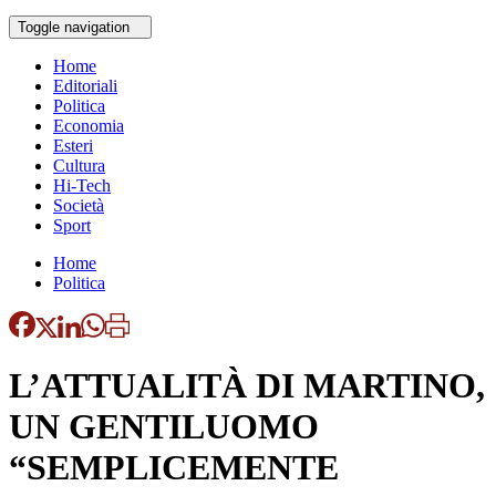
Toggle navigation
Home
Editoriali
Politica
Economia
Esteri
Cultura
Hi-Tech
Società
Sport
Home
Politica
L’ATTUALITÀ DI MARTINO,
UN GENTILUOMO
“SEMPLICEMENTE