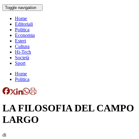
Toggle navigation
Home
Editoriali
Politica
Economia
Esteri
Cultura
Hi-Tech
Società
Sport
Home
Politica
LA FILOSOFIA DEL CAMPO
LARGO
di