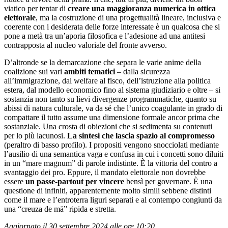
viatico per tentar di
creare una maggioranza numerica in ottica
elettorale
, ma la costruzione di una progettualità lineare, inclusiva e
coerente con i desiderata delle forze interessate è un qualcosa che si
pone a metà tra un’aporia filosofica e l’adesione ad una antitesi
contrapposta al nucleo valoriale del fronte avverso.
D’altronde se la demarcazione che separa le varie anime della
coalizione sui vari
ambiti tematici
‒ dalla sicurezza
all’immigrazione, dal welfare al fisco, dell’istruzione alla politica
estera, dal modello economico fino al sistema giudiziario e oltre ‒ si
sostanzia non tanto su lievi divergenze programmatiche, quanto su
abissi di natura culturale, va da sé che l’unico coagulante in grado di
compattare il tutto assume una dimensione formale ancor prima che
sostanziale. Una crosta di obiezioni che si sedimenta su contenuti
per lo più lacunosi.
La sintesi che lascia spazio al compromesso
(peraltro di basso profilo). I propositi vengono snocciolati mediante
l’ausilio di una semantica vaga e confusa in cui i concetti sono diluiti
in un “mare magnum” di parole indistinte. È la vittoria del contro a
svantaggio dei pro. Eppure, il mandato elettorale non dovrebbe
essere
un passe-partout per vincere
bensì per governare. È una
questione di infiniti, apparentemente molto simili sebbene distinti
come il mare e l’entroterra liguri separati e al contempo congiunti da
una “creuza de mä” ripida e stretta.
Aggiornato il 30 settembre 2024 alle ore 10:20