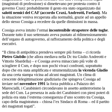
(magistrati di professione) si dimettevano per protesta contro il
governo Craxi: probabilmente il gesto era stato organizzato dai
salotti nemici del CAF (accordo Craxi, Andreotti, Forlani)
. Ma
la situazione veniva recuperata alla normalità, grazie ad un appello
dello stesso Cossiga a recedere da quelle dimissioni in massa.
Cossiga aveva intuito l’ormai
incontenibile strapotere delle toghe
.
Durante tutto il suo settennato aveva puntato al ridimensionamento
dell’organo di autogoverno, al rafforzamento della politica e degli
esecutivi.
“Il clima di antipolitica prendeva sempre più forma ‒ ci ricorda
Pietro Giubilo
(che allora mediava nella Dc tra Giulio Andreotti e
Vittorio Sbardella) ‒ e Cossiga aveva minacciato più volte di
sciogliere il Csm, e dopo non pochi vivaci confronti, soprattutto
dopo che era stata amplificata e strumentalizzata
la vicenda Gladio
da una certa stampa vicina ad alcuni magistrati. Un clima di
crescente delegittimazione giudiziaria che spingeva Cossiga ad
inviare nel
novembre 1991
la forza pubblica a Palazzo dei
Marescialli, i Carabinieri circondavano in assetto antiterrorismo la
sede del Csm. La presenza in aula dei Carabinieri con pieni poteri di
polizia era stata l’estrema conseguenza d’uno scontro tra Cossiga,
capo della magistratura ‒ chiosa l’ex Sindaco di Roma ‒ ed il partito
dei magistrati togati”.