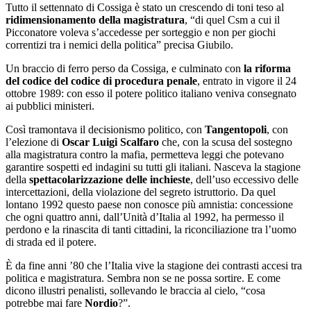
Tutto il settennato di Cossiga è stato un crescendo di toni teso al
ridimensionamento della magistratura
, “di quel Csm a cui il
Picconatore voleva s’accedesse per sorteggio e non per giochi
correntizi tra i nemici della politica” precisa Giubilo.
Un braccio di ferro perso da Cossiga, e culminato con
la riforma
del codice del codice di procedura penale
, entrato in vigore il 24
ottobre 1989: con esso il potere politico italiano veniva consegnato
ai pubblici ministeri.
Così tramontava il decisionismo politico, con
Tangentopoli
, con
l’elezione di
Oscar Luigi Scalfaro
che, con la scusa del sostegno
alla magistratura contro la mafia, permetteva leggi che potevano
garantire sospetti ed indagini su tutti gli italiani. Nasceva la stagione
della
spettacolarizzazione delle inchieste
, dell’uso eccessivo delle
intercettazioni, della violazione del segreto istruttorio. Da quel
lontano 1992 questo paese non conosce più amnistia: concessione
che ogni quattro anni, dall’Unità d’Italia al 1992, ha permesso il
perdono e la rinascita di tanti cittadini, la riconciliazione tra l’uomo
di strada ed il potere.
È da fine anni ’80 che l’Italia vive la stagione dei contrasti accesi tra
politica e magistratura. Sembra non se ne possa sortire. E come
dicono illustri penalisti, sollevando le braccia al cielo, “cosa
potrebbe mai fare
Nordio
?”.