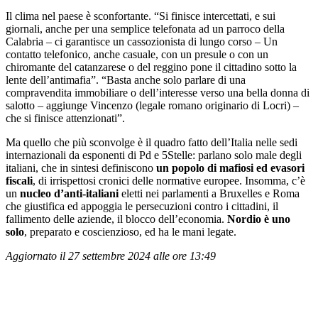
Il clima nel paese è sconfortante. “Si finisce intercettati, e sui
giornali, anche per una semplice telefonata ad un parroco della
Calabria ‒ ci garantisce un cassozionista di lungo corso ‒ Un
contatto telefonico, anche casuale, con un presule o con un
chiromante del catanzarese o del reggino pone il cittadino sotto la
lente dell’antimafia”. “Basta anche solo parlare di una
compravendita immobiliare o dell’interesse verso una bella donna di
salotto ‒ aggiunge Vincenzo (legale romano originario di Locri) ‒
che si finisce attenzionati”.
Ma quello che più sconvolge è il quadro fatto dell’Italia nelle sedi
internazionali da esponenti di Pd e 5Stelle: parlano solo male degli
italiani, che in sintesi definiscono
un popolo di mafiosi ed evasori
fiscali
, di irrispettosi cronici delle normative europee. Insomma, c’è
un
nucleo d’anti-italiani
eletti nei parlamenti a Bruxelles e Roma
che giustifica ed appoggia le persecuzioni contro i cittadini, il
fallimento delle aziende, il blocco dell’economia.
Nordio è uno
solo
, preparato e coscienzioso, ed ha le mani legate.
Aggiornato il 27 settembre 2024 alle ore 13:49