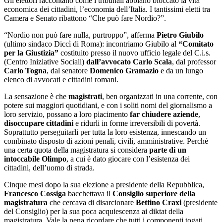
Gli elettori raccontano come i tribunali abbiano bloccato la vita
economica dei cittadini, l’economia dell’Italia. I tantissimi eletti tra
Camera e Senato ribattono “Che può fare Nordio?”.
“Nordio non può fare nulla, purtroppo”, afferma
Pietro Giubilo
(ultimo sindaco Diccì di Roma): incontriamo Giubilo al
“Comitato
per la Giustizia”
costituito presso il nuovo ufficio legale del C.i.s.
(Centro Iniziative Sociali)
dall’avvocato Carlo Scala
, dal professor
Carlo Togna
, dal senatore
Domenico Gramazio
e da un lungo
elenco di avvocati e cittadini romani.
La sensazione è che
magistrati
, ben organizzati in una corrente, con
potere sui maggiori quotidiani, e con i soliti nomi del giornalismo a
loro servizio, possano a loro piacimento
far chiudere aziende
,
disoccupare cittadini
e ridurli in forme irreversibili di povertà.
Soprattutto perseguitarli per tutta la loro esistenza, innescando un
combinato disposto di azioni penali, civili, amministrative. Perché
una certa quota della magistratura si considera
parte di un
intoccabile Olimpo
, a cui è dato giocare con l’esistenza dei
cittadini, dell’uomo di strada.
Cinque mesi dopo la sua elezione a presidente della Repubblica,
Francesco Cossiga
bacchettava il
Consiglio superiore della
magistratura
che cercava di disarcionare
Bettino Craxi
(presidente
del Consiglio) per la sua poca acquiescenza ai diktat della
magistratura. Vale la pena ricordare che tutti i componenti togati