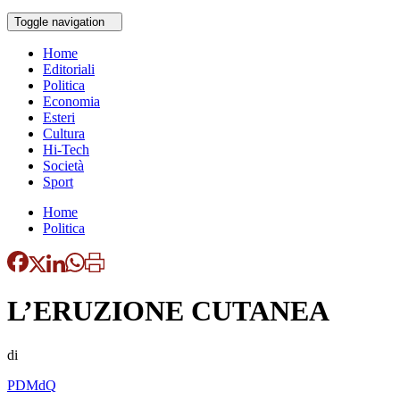
Toggle navigation
Home
Editoriali
Politica
Economia
Esteri
Cultura
Hi-Tech
Società
Sport
Home
Politica
L’ERUZIONE CUTANEA
di
PDMdQ