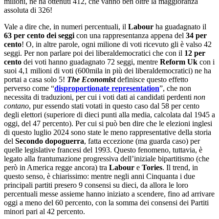
milioni, ne ha ottenuti 412, che vanno ben oltre la maggioranza
assoluta di 326!
Vale a dire che, in numeri percentuali, il
Labour
ha guadagnato il
63 per cento dei seggi
con una rappresentanza appena del
34 per
cento
! O, in altre parole, ogni milione di voti ricevuto gli è valso 42
seggi. Per non parlare poi dei liberaldemocratici che con il
12 per
cento
dei voti hanno guadagnato 72 seggi, mentre
Reform Uk
con i
suoi 4,1 milioni di voti (600mila in più dei liberaldemocratici) ne ha
portai a casa solo 5!
The Economist
definisce questo effetto
perverso come “
disproportionate representation
”, che non
necessita di traduzioni, per cui i voti dati ai candidati perdenti
non
contano
, pur essendo stati votati in questo caso dal 58 per cento
degli elettori (superiore di dieci punti alla media, calcolata dal 1945 a
oggi, del 47 percento). Per cui si può ben dire che le elezioni inglesi
di questo luglio 2024 sono state le meno rappresentative della storia
del
Secondo dopoguerra
, fatta eccezione (ma guarda caso) per
quelle legislative francesi del 1993. Questo fenomeno, tuttavia, è
legato alla frantumazione progressiva dell’iniziale bipartitismo (che
però in America regge ancora) tra
Labour
e
Tories
. Il trend, in
questo senso, è chiarissimo: mentre negli anni Cinquanta i due
principali partiti presero 9 consensi su dieci, da allora le loro
percentuali messe assieme hanno iniziato a scendere, fino ad arrivare
oggi a meno del 60 percento, con la somma dei consensi dei Partiti
minori pari al 42 percento.