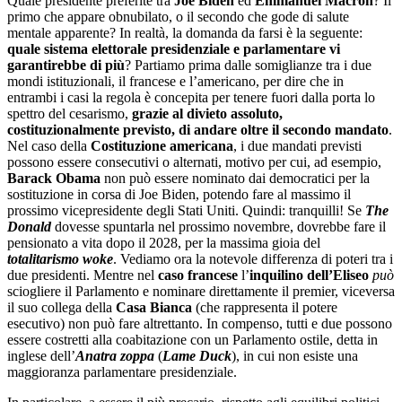
Quale presidente preferite tra
Joe Biden
ed
Emmanuel Macron
? Il
primo che appare obnubilato, o il secondo che gode di salute
mentale apparente? In realtà, la domanda da farsi è la seguente:
quale sistema elettorale presidenziale e parlamentare vi
garantirebbe di più
? Partiamo prima dalle somiglianze tra i due
mondi istituzionali, il francese e l’americano, per dire che in
entrambi i casi la regola è concepita per tenere fuori dalla porta lo
spettro del cesarismo,
grazie al divieto assoluto,
costituzionalmente previsto, di andare oltre il secondo mandato
.
Nel caso della
Costituzione americana
, i due mandati previsti
possono essere consecutivi o alternati, motivo per cui, ad esempio,
Barack Obama
non può essere nominato dai democratici per la
sostituzione in corsa di Joe Biden, potendo fare al massimo il
prossimo vicepresidente degli Stati Uniti. Quindi: tranquilli! Se
The
Donald
dovesse spuntarla nel prossimo novembre, dovrebbe fare il
pensionato a vita dopo il 2028, per la massima gioia del
totalitarismo woke
. Vediamo ora la notevole differenza di poteri tra i
due presidenti. Mentre nel
caso francese
l’
inquilino dell’Eliseo
può
sciogliere il Parlamento e nominare direttamente il premier, viceversa
il suo collega della
Casa Bianca
(che rappresenta il potere
esecutivo) non può fare altrettanto. In compenso, tutti e due possono
essere costretti alla coabitazione con un Parlamento ostile, detta in
inglese dell’
Anatra zoppa
(
Lame Duck
), in cui non esiste una
maggioranza parlamentare presidenziale.