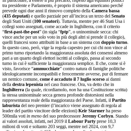
In particolare, a essere il più precario, rispetto agli equilibri politici
tra presidente e Parlamento, è proprio il sistema americano perché
prevede ogni due anni il rinnovo completo della
Camera bassa
(
435 deputati
) e quello parziale per all’incirca un terzo del
Senato
degli Stati Uniti (
100 senatori
). Tuttavia, mentre per 46 Stati Usa i
collegi sono assegnati, come accade in Inghilterra, con il criterio
“
first-past-the-post
” (in sigla “
fptp
”, o uninominale secca: chi
vince anche per un solo voto in più degli altri si prende il collegio),
quelli francesi sono attribuiti in base a un sistema con
doppio turno
.
In questo caso, però, vige la regola capestro per cui chi non vince al
primo turno riportando la maggioranza assoluta dei consensi almeno
pari a un quarto degli elettori iscritti al collegio, passa al secondo
turno in cui è sufficiente la maggioranza semplice. Il che, come si è
visto, favorisce “
ammucchiate
” contro natura di famiglie politiche
ideologicamente incompatibili e ferocemente avverse, pur di fermare
un nemico comune,
come è accaduto il 7 luglio scorso
ai danni
della
destra lepenista
nel caso francese. Ora, va detto che in
Inghilterra
(la quale, ricordiamolo,
non
ha una Costituzione scritta)
la stessa uninominale secca genera profonde distorsioni nella
rappresentanza reale della maggioranza del Paese. Infatti, il
Partito
laburista
del neo premier (l’incarico viene assegnato di regola al
leader del partito vincitore delle elezioni)
Keir Starmer
ha preso
500mila voti
in meno
del suo predecessore
Jeremy Corbyn
. Stando
ai valori assoluti, infatti, nel 2019 il
Labour
Party
prese 10,3
milioni di voti e soltanto 203 seggi, mentre nel 2024, con 9,7