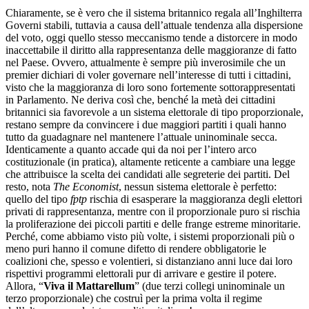
Chiaramente, se è vero che il sistema britannico regala all’Inghilterra
Governi stabili, tuttavia a causa dell’attuale tendenza alla dispersione
del voto, oggi quello stesso meccanismo tende a distorcere in modo
inaccettabile il diritto alla rappresentanza delle maggioranze di fatto
nel Paese. Ovvero, attualmente è sempre più inverosimile che un
premier dichiari di voler governare nell’interesse di tutti i cittadini,
visto che la maggioranza di loro sono fortemente sottorappresentati
in Parlamento. Ne deriva così che, benché la metà dei cittadini
britannici sia favorevole a un sistema elettorale di tipo proporzionale,
restano sempre da convincere i due maggiori partiti i quali hanno
tutto da guadagnare nel mantenere l’attuale uninominale secca.
Identicamente a quanto accade qui da noi per l’intero arco
costituzionale (in pratica), altamente reticente a cambiare una legge
che attribuisce la scelta dei candidati alle segreterie dei partiti. Del
resto, nota
The Economist
, nessun sistema elettorale è perfetto:
quello del tipo
fptp
rischia di esasperare la maggioranza degli elettori
privati di rappresentanza, mentre con il proporzionale puro si rischia
la proliferazione dei piccoli partiti e delle frange estreme minoritarie.
Perché, come abbiamo visto più volte, i sistemi proporzionali più o
meno puri hanno il comune difetto di rendere obbligatorie le
coalizioni che, spesso e volentieri, si distanziano anni luce dai loro
rispettivi programmi elettorali pur di arrivare e gestire il potere.
Allora, “
Viva il Mattarellum
” (due terzi collegi uninominale un
terzo proporzionale) che costruì per la prima volta il regime