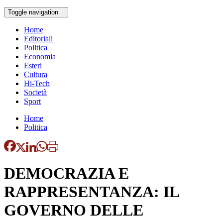
Toggle navigation
Home
Editoriali
Politica
Economia
Esteri
Cultura
Hi-Tech
Società
Sport
Home
Politica
DEMOCRAZIA E
RAPPRESENTANZA: IL
GOVERNO DELLE