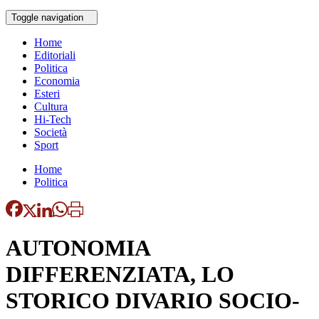
Toggle navigation
Home
Editoriali
Politica
Economia
Esteri
Cultura
Hi-Tech
Società
Sport
Home
Politica
AUTONOMIA
DIFFERENZIATA, LO
STORICO DIVARIO SOCIO-