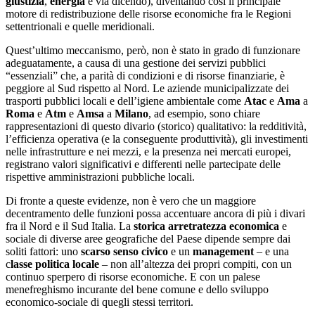
giustizia
,
energia
e via dicendo), diventando così il principale
motore di redistribuzione delle risorse economiche fra le Regioni
settentrionali e quelle meridionali.
Quest’ultimo meccanismo, però, non è stato in grado di funzionare
adeguatamente, a causa di una gestione dei servizi pubblici
“essenziali” che, a parità di condizioni e di risorse finanziarie, è
peggiore al Sud rispetto al Nord. Le aziende municipalizzate dei
trasporti pubblici locali e dell’igiene ambientale come
Atac
e
Ama
a
Roma
e
Atm
e
Amsa
a
Milano
, ad esempio, sono chiare
rappresentazioni di questo divario (storico) qualitativo: la redditività,
l’efficienza operativa (e la conseguente produttività), gli investimenti
nelle infrastrutture e nei mezzi, e la presenza nei mercati europei,
registrano valori significativi e differenti nelle partecipate delle
rispettive amministrazioni pubbliche locali.
Di fronte a queste evidenze, non è vero che un maggiore
decentramento delle funzioni possa accentuare ancora di più i divari
fra il Nord e il Sud Italia. La
storica arretratezza economica
e
sociale di diverse aree geografiche del Paese dipende sempre dai
soliti fattori: uno
scarso senso civico
e un
management
– e una
c
lasse politica locale
– non all’altezza dei propri compiti, con un
continuo sperpero di risorse economiche. E con un palese
menefreghismo incurante del bene comune e dello sviluppo
economico-sociale di quegli stessi territori.