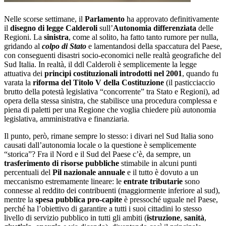
Nelle scorse settimane, il
Parlamento
ha approvato definitivamente
il
disegno di legge Calderoli
sull’
Autonomia differenziata
delle
Regioni. La
sinistra
, come al solito, ha fatto tanto rumore per nulla,
gridando al
colpo di Stato
e lamentandosi della spaccatura del Paese,
con conseguenti disastri socio-economici nelle realtà geografiche del
Sud Italia. In realtà, il ddl Calderoli è semplicemente la legge
attuativa dei
princìpi costituzionali introdotti nel 2001
, quando fu
varata la
riforma del Titolo V della Costituzione
(il pasticciaccio
brutto della potestà legislativa “concorrente” tra Stato e Regioni), ad
opera della stessa sinistra, che stabilisce una procedura complessa e
piena di paletti per una Regione che voglia chiedere più autonomia
legislativa, amministrativa e finanziaria.
Il punto, però, rimane sempre lo stesso: i divari nel Sud Italia sono
causati dall’autonomia locale o la questione è semplicemente
“storica”? Fra il Nord e il Sud del Paese c’è, da sempre, un
trasferimento di risorse pubbliche
stimabile in alcuni punti
percentuali del
Pil nazionale annuale
e il tutto è dovuto a un
meccanismo estremamente lineare: le
entrate tributarie
sono
connesse al reddito dei contribuenti (maggiormente inferiore al sud),
mentre la
spesa pubblica pro-capite
è pressoché uguale nel Paese,
perché ha l’obiettivo di garantire a tutti i suoi cittadini lo stesso
livello di servizio pubblico in tutti gli ambiti (
istruzione
,
sanità
,