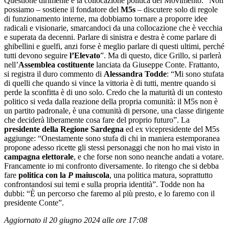
Questione dirimente è la collocazione politica del Movimento: “Non
possiamo – sostiene il fondatore del
M5s
– discutere solo di regole
di funzionamento interne, ma dobbiamo tornare a proporre idee
radicali e visionarie, smarcandoci da una collocazione che è vecchia
e superata da decenni. Parlare di sinistra e destra è come parlare di
ghibellini e guelfi, anzi forse è meglio parlare di questi ultimi, perché
tutti devono seguire
l’Elevato
”. Ma di questo, dice Grillo, si parlerà
nell’
Assemblea costituente
lanciata da Giuseppe Conte. Frattanto,
si registra il duro commento di
Alessandra Todde
: “Mi sono stufata
di quelli che quando si vince la vittoria è di tutti, mentre quando si
perde la sconfitta è di uno solo. Credo che la maturità di un contesto
politico si veda dalla reazione della propria comunità: il M5s non è
un partito padronale, è una comunità di persone, una classe dirigente
che deciderà liberamente cosa fare del proprio futuro”. La
presidente della Regione Sardegna
ed ex vicepresidente del M5s
aggiunge: “Onestamente sono stufa di chi in maniera estemporanea
propone adesso ricette gli stessi personaggi che non ho mai visto in
campagna elettorale
, e che forse non sono neanche andati a votare.
Francamente io mi confronto diversamente. Io ritengo che si debba
fare
politica con la
P
maiuscola
, una politica matura, soprattutto
confrontandosi sui temi e sulla propria identità”. Todde non ha
dubbi: “È un percorso che faremo al più presto, e lo faremo con il
presidente Conte”.
Aggiornato il 20 giugno 2024 alle ore 17:08