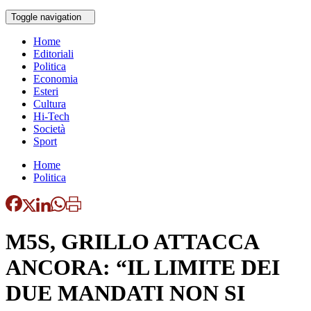
Toggle navigation
Home
Editoriali
Politica
Economia
Esteri
Cultura
Hi-Tech
Società
Sport
Home
Politica
M5S, GRILLO ATTACCA
ANCORA: “IL LIMITE DEI
DUE MANDATI NON SI