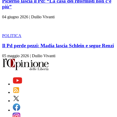
Picierno lascia il Pd: “La casa dei riformisti non c’è
più”
04 giugno 2026
|
Duilio Vivanti
POLITICA
Il Pd perde pezzi: Madia lascia Schlein e segue Renzi
05 maggio 2026
|
Duilio Vivanti