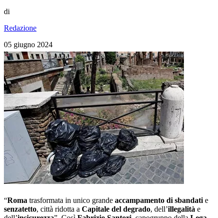
di
Redazione
05 giugno 2024
“
Roma
trasformata in unico grande
accampamento di sbandati
e
senzatetto
, città ridotta a
Capitale del degrado
, dell’
illegalità
e
dell’
insicurezza
”. Così
Fabrizio Santori
, capogruppo della
Lega