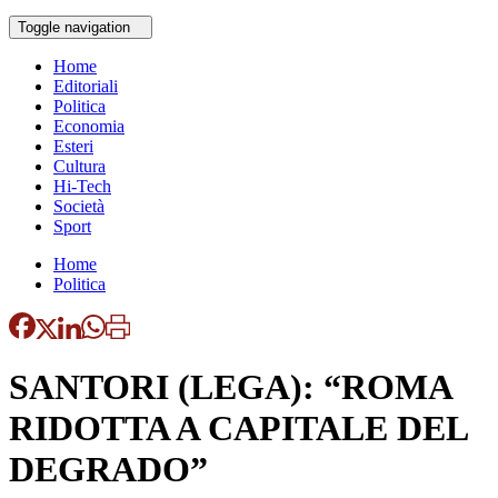
Toggle navigation
Home
Editoriali
Politica
Economia
Esteri
Cultura
Hi-Tech
Società
Sport
Home
Politica
SANTORI (LEGA): “ROMA
RIDOTTA A CAPITALE DEL
DEGRADO”