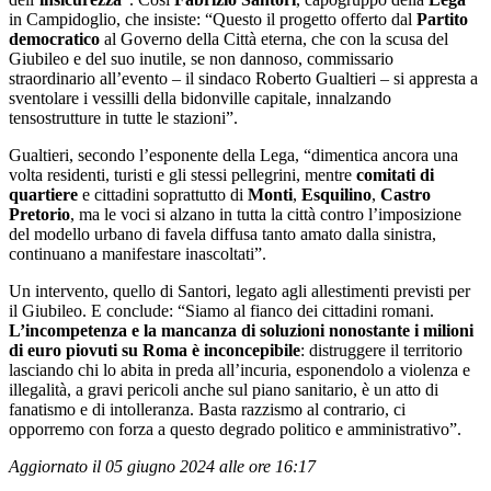
in Campidoglio, che insiste: “Questo il progetto offerto dal
Partito
democratico
al Governo della Città eterna, che con la scusa del
Giubileo e del suo inutile, se non dannoso, commissario
straordinario all’evento – il sindaco Roberto Gualtieri – si appresta a
sventolare i vessilli della bidonville capitale, innalzando
tensostrutture in tutte le stazioni”.
Gualtieri, secondo l’esponente della Lega, “dimentica ancora una
volta residenti, turisti e gli stessi pellegrini, mentre
comitati di
quartiere
e cittadini soprattutto di
Monti
,
Esquilino
,
Castro
Pretorio
, ma le voci si alzano in tutta la città contro l’imposizione
del modello urbano di favela diffusa tanto amato dalla sinistra,
continuano a manifestare inascoltati”.
Un intervento, quello di Santori, legato agli allestimenti previsti per
il Giubileo. E conclude: “Siamo al fianco dei cittadini romani.
L’incompetenza e la mancanza di soluzioni nonostante i milioni
di euro piovuti su Roma è inconcepibile
: distruggere il territorio
lasciando chi lo abita in preda all’incuria, esponendolo a violenza e
illegalità, a gravi pericoli anche sul piano sanitario, è un atto di
fanatismo e di intolleranza. Basta razzismo al contrario, ci
opporremo con forza a questo degrado politico e amministrativo”.
Aggiornato il 05 giugno 2024 alle ore 16:17