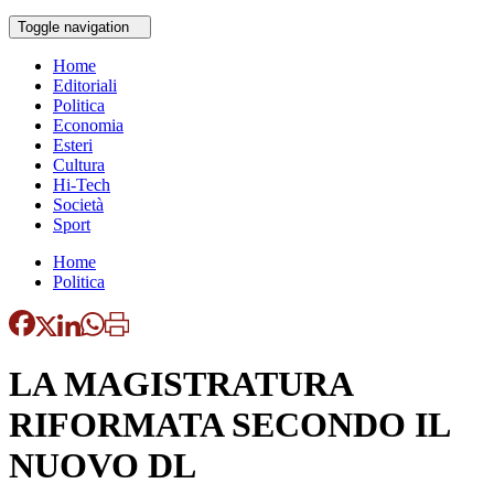
Toggle navigation
Home
Editoriali
Politica
Economia
Esteri
Cultura
Hi-Tech
Società
Sport
Home
Politica
LA MAGISTRATURA
RIFORMATA SECONDO IL
NUOVO DL