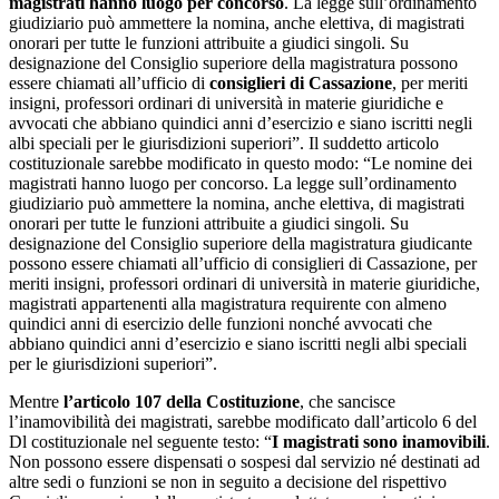
magistrati hanno luogo per concorso
. La legge sull’ordinamento
giudiziario può ammettere la nomina, anche elettiva, di magistrati
onorari per tutte le funzioni attribuite a giudici singoli. Su
designazione del Consiglio superiore della magistratura possono
essere chiamati all’ufficio di
consiglieri di Cassazione
, per meriti
insigni, professori ordinari di università in materie giuridiche e
avvocati che abbiano quindici anni d’esercizio e siano iscritti negli
albi speciali per le giurisdizioni superiori”. Il suddetto articolo
costituzionale sarebbe modificato in questo modo: “Le nomine dei
magistrati hanno luogo per concorso. La legge sull’ordinamento
giudiziario può ammettere la nomina, anche elettiva, di magistrati
onorari per tutte le funzioni attribuite a giudici singoli. Su
designazione del Consiglio superiore della magistratura giudicante
possono essere chiamati all’ufficio di consiglieri di Cassazione, per
meriti insigni, professori ordinari di università in materie giuridiche,
magistrati appartenenti alla magistratura requirente con almeno
quindici anni di esercizio delle funzioni nonché avvocati che
abbiano quindici anni d’esercizio e siano iscritti negli albi speciali
per le giurisdizioni superiori”.
Mentre
l’articolo 107 della Costituzione
, che sancisce
l’inamovibilità dei magistrati, sarebbe modificato dall’articolo 6 del
Dl costituzionale nel seguente testo: “
I magistrati sono inamovibili
.
Non possono essere dispensati o sospesi dal servizio né destinati ad
altre sedi o funzioni se non in seguito a decisione del rispettivo