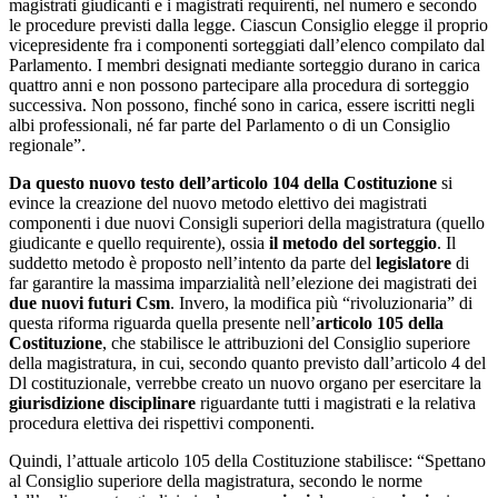
magistrati giudicanti e i magistrati requirenti, nel numero e secondo
le procedure previsti dalla legge. Ciascun Consiglio elegge il proprio
vicepresidente fra i componenti sorteggiati dall’elenco compilato dal
Parlamento. I membri designati mediante sorteggio durano in carica
quattro anni e non possono partecipare alla procedura di sorteggio
successiva. Non possono, finché sono in carica, essere iscritti negli
albi professionali, né far parte del Parlamento o di un Consiglio
regionale”.
Da questo nuovo testo
dell’articolo 104 della Costituzione
si
evince la creazione del nuovo metodo elettivo dei magistrati
componenti i due nuovi Consigli superiori della magistratura (quello
giudicante e quello requirente), ossia
il metodo del sorteggio
. Il
suddetto metodo è proposto nell’intento da parte del
legislatore
di
far garantire la massima imparzialità nell’elezione dei magistrati dei
due nuovi futuri Csm
. Invero, la modifica più “rivoluzionaria” di
questa riforma riguarda quella presente nell’
articolo 105 della
Costituzione
, che stabilisce le attribuzioni del Consiglio superiore
della magistratura, in cui, secondo quanto previsto dall’articolo 4 del
Dl costituzionale, verrebbe creato un nuovo organo per esercitare la
giurisdizione disciplinare
riguardante tutti i magistrati e la relativa
procedura elettiva dei rispettivi componenti.
Quindi, l’attuale articolo 105 della Costituzione stabilisce: “Spettano
al Consiglio superiore della magistratura, secondo le norme