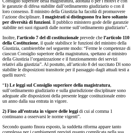
Consiglio superiore della magistratura, adottata o per i motivi e con
le garanzie di difesa stabilite dall’ordinamento giudiziario o con il
loro consenso. Il ministro della Giustizia ha facoltà di promuovere
l’azione disciplinare.
I magistrati si distinguono fra loro soltanto
per diversità di funzioni
. Il pubblico ministero gode delle garanzie
stabilite nei suoi riguardi dalle norme sull’ordinamento giudiziario”.
Inoltre,
l’articolo 7 del dl costituzionale
prevede che
l’articolo 110
della
Costituzione
, il quale stabilisce le funzioni del ministro della
Giustizia, cambierebbe nel seguente modo: “Ferme le competenze di
ciascun Consiglio superiore della magistratura, spettano al ministro
della Giustizia l’organizzazione e il funzionamento dei servizi
relativi alla giustizia”. Al postutto, all’articolo 8 del succitato Dl sono
stabilite le disposizioni transitorie per il passaggio dagli attuali testi a
quelli nuovi:
“
1)
Le leggi sul Consiglio superiore della magistratura
,
sull’ordinamento giudiziario e sulla giurisdizione disciplinare sono
adeguate alle disposizioni della presente legge costituzionale entro
un anno dalla sua entrata in vigore.
2)
Fino all’entrata in vigore delle leggi
di cui al comma 1
continuano a osservarsi le norme vigenti”.
Secondo quanto finora esposto, la suddetta riforma appare tanto
complessa per i cambiamenti previsti quanto complicata nella sua