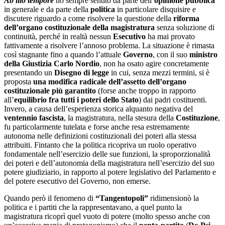
Ab illo tempore
ho sempre sentito da parte dell’
opinione pubblica
in generale e da parte della
politica
in particolare disquisire e
discutere riguardo a come risolvere la questione della
riforma
dell’organo costituzionale della magistratura
senza soluzione di
continuità, perché in realtà nessun
Esecutivo
ha mai provato
fattivamente a risolvere l’annoso problema. La situazione è rimasta
così stagnante fino a quando l’attuale
Governo
, con il suo
ministro
della Giustizia Carlo Nordio
, non ha osato agire concretamente
presentando un
Disegno di legge
in cui, senza mezzi termini, si è
proposta
una modifica radicale dell’assetto dell’organo
costituzionale più garantito
(forse anche troppo in rapporto
all’
equilibrio fra tutti i poteri dello Stato
) dai padri costituenti.
Invero, a causa dell’esperienza storica alquanto negativa del
ventennio fascista
, la magistratura, nella stesura della
Costituzione
,
fu particolarmente tutelata e forse anche resa estremamente
autonoma nelle definizioni costituzionali dei poteri alla stessa
attribuiti. Fintanto che la politica ricopriva un ruolo operativo
fondamentale nell’esercizio delle sue funzioni, la sproporzionalità
dei poteri e dell’autonomia della magistratura nell’esercizio del suo
potere giudiziario, in rapporto al potere legislativo del Parlamento e
del potere esecutivo del Governo, non emerse.
Quando però il fenomeno di
“Tangentopoli”
ridimensionò la
politica e i partiti che la rappresentavano, a quel punto la
magistratura ricoprì quel vuoto di potere (molto spesso anche con