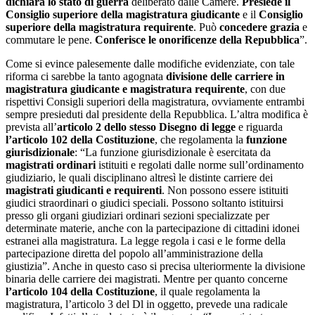
dichiara lo stato di guerra
deliberato dalle Camere.
Presiede il
Consiglio superiore della magistratura giudicante
e il
Consiglio
superiore della magistratura requirente
. Può
concedere grazia
e
commutare le pene.
Conferisce le onorificenze della Repubblica
”.
Come si evince palesemente dalle modifiche evidenziate, con tale
riforma ci sarebbe la tanto agognata
divisione delle carriere in
magistratura giudicante e magistratura requirente
, con due
rispettivi Consigli superiori della magistratura, ovviamente entrambi
sempre presieduti dal presidente della Repubblica. L’altra modifica è
prevista all’
articolo 2 dello stesso Disegno di legge
e riguarda
l’articolo 102 della Costituzione
, che regolamenta la
funzione
giurisdizionale
: “La funzione giurisdizionale è esercitata da
magistrati ordinari
istituiti e regolati dalle norme sull’ordinamento
giudiziario, le quali disciplinano altresì le distinte carriere dei
magistrati giudicanti e requirenti
. Non possono essere istituiti
giudici straordinari o giudici speciali. Possono soltanto istituirsi
presso gli organi giudiziari ordinari sezioni specializzate per
determinate materie, anche con la partecipazione di cittadini idonei
estranei alla magistratura. La legge regola i casi e le forme della
partecipazione diretta del popolo all’amministrazione della
giustizia”. Anche in questo caso si precisa ulteriormente la divisione
binaria delle carriere dei magistrati. Mentre per quanto concerne
l’articolo 104 della Costituzione
, il quale regolamenta la
magistratura, l’articolo 3 del Dl in oggetto, prevede una radicale