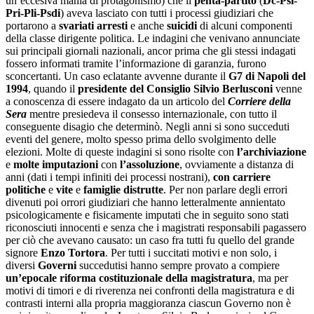
un’eccesiva mania di protagonismo) che il
penta-partito
(
Dc-Psi-
Pri-Pli-Psdi
) aveva lasciato con tutti i processi giudiziari che
portarono a
svariati
arresti
e anche
suicidi
di alcuni componenti
della classe dirigente politica. Le indagini che venivano annunciate
sui principali giornali nazionali, ancor prima che gli stessi indagati
fossero informati tramite l’informazione di garanzia, furono
sconcertanti. Un caso eclatante avvenne durante il
G7 di Napoli del
1994
, quando il
presidente del Consiglio Silvio Berlusconi
venne
a conoscenza di essere indagato da un articolo del
Corriere della
Sera
mentre presiedeva il consesso internazionale, con tutto il
conseguente disagio che determinò. Negli anni si sono succeduti
eventi del genere, molto spesso prima dello svolgimento delle
elezioni. Molte di queste indagini si sono risolte con
l’archiviazione
e
molte imputazioni
con
l’assoluzione
, ovviamente a distanza di
anni (dati i tempi infiniti dei processi nostrani),
con carriere
politiche
e
vite
e
famiglie distrutte
. Per non parlare degli errori
divenuti poi orrori giudiziari che hanno letteralmente annientato
psicologicamente e fisicamente imputati che in seguito sono stati
riconosciuti innocenti e senza che i magistrati responsabili pagassero
per ciò che avevano causato: un caso fra tutti fu quello del grande
signore
Enzo Tortora
. Per tutti i succitati motivi e non solo, i
diversi
Governi
succedutisi hanno sempre provato a compiere
un’epocale riforma costituzionale della magistratura
, ma per
motivi di timori e di riverenza nei confronti della magistratura e di
contrasti interni alla propria maggioranza ciascun Governo non è