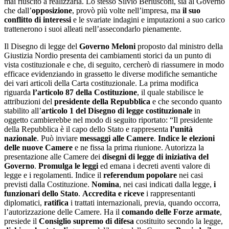
mai riuscito a realizzarla. Lo stesso Silvio Berlusconi, sia al Governo
che dall’
opposizione
, provò più volte nell’impresa, ma
il suo
conflitto di interessi
e le svariate indagini e imputazioni a suo carico
trattenerono i suoi alleati nell’assecondarlo pienamente.
Il Disegno di legge del
Governo Meloni
proposto dal ministro della
Giustizia Nordio presenta dei cambiamenti storici da un punto di
vista costituzionale e che, di seguito, cercherò di riassumere in modo
efficace evidenziando in grassetto le diverse modifiche semantiche
dei vari articoli della Carta costituzionale. La prima modifica
riguarda
l’articolo 87 della Costituzione
, il quale stabilisce le
attribuzioni del
presidente della Repubblica
e che secondo quanto
stabilito all’
articolo 1 del Disegno di legge costituzionale
in
oggetto cambierebbe nel modo di seguito riportato: “Il presidente
della Repubblica è il capo dello Stato e rappresenta
l’unità
nazionale
. Può inviare
messaggi alle Camere
.
Indice le elezioni
delle nuove Camere
e ne fissa la prima riunione. Autorizza la
presentazione alle Camere dei
disegni di legge di iniziativa del
Governo
.
Promulga le leggi
ed emana i decreti aventi valore di
legge e i regolamenti. Indice il
referendum popolare
nei casi
previsti dalla Costituzione.
Nomina
, nei casi indicati dalla legge,
i
funzionari dello Stato
.
Accredita e riceve
i rappresentanti
diplomatici,
ratifica
i trattati internazionali, previa, quando occorra,
l’autorizzazione delle Camere. Ha il
comando delle Forze armate
,
presiede il
Consiglio supremo di difesa
costituito secondo la legge,