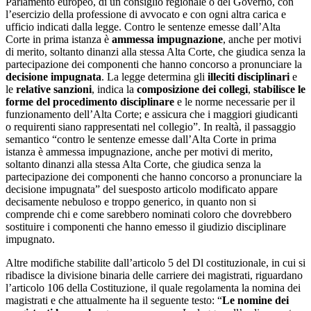
Parlamento europeo, di un consiglio regionale o del Governo, con
l’esercizio della professione di avvocato e con ogni altra carica e
ufficio indicati dalla legge. Contro le sentenze emesse dall’Alta
Corte in prima istanza è
ammessa impugnazione
, anche per motivi
di merito, soltanto dinanzi alla stessa Alta Corte, che giudica senza la
partecipazione dei componenti che hanno concorso a pronunciare la
decisione impugnata
. La legge determina gli
illeciti disciplinari
e
le
relative sanzioni
, indica la
composizione dei collegi
,
stabilisce le
forme del procedimento disciplinare
e le norme necessarie per il
funzionamento dell’Alta Corte; e assicura che i maggiori giudicanti
o requirenti siano rappresentati nel collegio”. In realtà, il passaggio
semantico “contro le sentenze emesse dall’Alta Corte in prima
istanza è ammessa impugnazione, anche per motivi di merito,
soltanto dinanzi alla stessa Alta Corte, che giudica senza la
partecipazione dei componenti che hanno concorso a pronunciare la
decisione impugnata” del suesposto articolo modificato appare
decisamente nebuloso e troppo generico, in quanto non si
comprende chi e come sarebbero nominati coloro che dovrebbero
sostituire i componenti che hanno emesso il giudizio disciplinare
impugnato.
Altre modifiche stabilite dall’articolo 5 del Dl costituzionale, in cui si
ribadisce la divisione binaria delle carriere dei magistrati, riguardano
l’articolo 106 della Costituzione, il quale regolamenta la nomina dei
magistrati e che attualmente ha il seguente testo: “
Le nomine dei