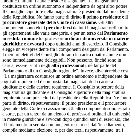
modifica. Infatti, l’attuale testo è il seguente: “La magistratura
costituisce un ordine autonomo e indipendente da ogni altro potere.
Il Consiglio superiore della magistratura è presieduto dal presidente
della Repubblica. Ne fanno parte di diritto
il primo presidente e il
procuratore generale della Corte di cassazione
. Gli altri
componenti sono eletti
per due terzi
da tutti i magistrati ordinari tra
gli appartenenti alle varie categorie, e per un terzo dal
Parlamento
in seduta comune
tra professori
ordinari di università in materie
giuridiche
e
avvocati
dopo quindici anni di esercizio. Il Consiglio
elegge un vicepresidente fra i componenti designati dal Parlamento.
I membri elettivi del Consiglio durano in carica quattro anni e non
sono immediatamente rieleggibili. Non possono, finché sono in
carica, essere iscritti negli
albi professionali
, né far parte del
Parlamento o di un Consiglio regionale”. Invece, diventerebbe così:
“La magistratura costituisce un ordine autonomo e indipendente da
ogni altro potere ed è composta dai magistrati della carriera
giudicante e della carriera requirente. Il Consiglio superiore della
magistratura giudicante e il Consiglio superiore della magistratura
requirente sono presieduti dal presidente della Repubblica. Ne fanno
parte di diritto, rispettivamente, il primo presidente e il procuratore
generale della Corte di cassazione. Gli altri componenti sono estratti
a sorte, per un terzo, da un elenco di professori ordinari di università
in materie giuridiche e avvocati dopo quindici anni di esercizio, che
il Parlamento in seduta comune, entro sei mesi dall’insediamento,
compila mediante elezione, e, per due terzi, rispettivamente, tra i