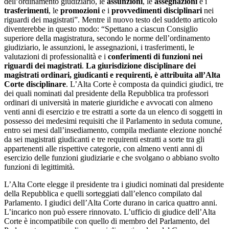
dell’ordinamento giudiziario, le
assunzioni
, le
assegnazioni
e i
trasferimenti
, le
promozioni
e i
provvedimenti
disciplinari
nei
riguardi dei magistrati”. Mentre il nuovo testo del suddetto articolo
diventerebbe in questo modo: “Spettano a ciascun Consiglio
superiore della magistratura, secondo le norme dell’ordinamento
giudiziario, le assunzioni, le assegnazioni, i trasferimenti, le
valutazioni di professionalità e i
conferimenti di funzioni nei
riguardi dei magistrati
.
La giurisdizione disciplinare dei
magistrati ordinari, giudicanti e requirenti, è attribuita all’Alta
Corte disciplinare
. L’Alta Corte è composta da quindici giudici, tre
dei quali nominati dal presidente della Repubblica tra professori
ordinari di università in materie giuridiche e avvocati con almeno
venti anni di esercizio e tre estratti a sorte da un elenco di soggetti in
possesso dei medesimi requisiti che il Parlamento in seduta comune,
entro sei mesi dall’insediamento, compila mediante elezione nonché
da sei magistrati giudicanti e tre requirenti estratti a sorte tra gli
appartenenti alle rispettive categorie, con almeno venti anni di
esercizio delle funzioni giudiziarie e che svolgano o abbiano svolto
funzioni di legittimità.
L’Alta Corte elegge il presidente tra i giudici nominati dal presidente
della Repubblica e quelli sorteggiati dall’elenco compilato dal
Parlamento. I giudici dell’Alta Corte durano in carica quattro anni.
L’incarico non può essere rinnovato. L’ufficio di giudice dell’Alta
Corte è incompatibile con quello di membro del Parlamento, del