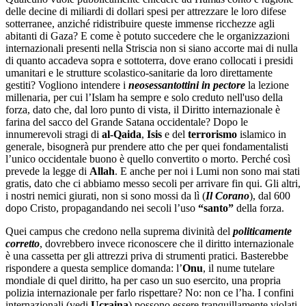
delle decine di miliardi di dollari spesi per attrezzare le loro difese
sotterranee, anziché ridistribuire queste immense ricchezze agli
abitanti di Gaza? E come è potuto succedere che le organizzazioni
internazionali presenti nella Striscia non si siano accorte mai di nulla
di quanto accadeva sopra e sottoterra, dove erano collocati i presidi
umanitari e le strutture scolastico-sanitarie da loro direttamente
gestiti? Vogliono intendere i
neosessantottini in pectore
la lezione
millenaria, per cui l’Islam ha sempre e solo creduto nell'uso della
forza, dato che, dal loro punto di vista, il Diritto internazionale è
farina del sacco del Grande Satana occidentale? Dopo le
innumerevoli stragi di
al-Qaida
,
Isis
e del
terrorismo
islamico in
generale, bisognerà pur prendere atto che per quei fondamentalisti
l’unico occidentale buono è quello convertito o morto. Perché così
prevede la legge di
Allah
. E anche per noi i Lumi non sono mai stati
gratis, dato che ci abbiamo messo secoli per arrivare fin qui. Gli altri,
i nostri nemici giurati, non si sono mossi da lì (
Il Corano
), dal 600
dopo Cristo, propagandando nei secoli l’uso
“santo”
della forza.
Quei campus che credono nella suprema divinità del
politicamente
corretto
, dovrebbero invece riconoscere che il diritto internazionale
è una cassetta per gli attrezzi priva di strumenti pratici. Basterebbe
rispondere a questa semplice domanda: l’
Onu
, il nume tutelare
mondiale di quel diritto, ha per caso un suo esercito, una propria
polizia internazionale per farlo rispettare? No: non ce l’ha. I confini
internazionali (vedi
Ucraina
) possono essere tranquillamente violati