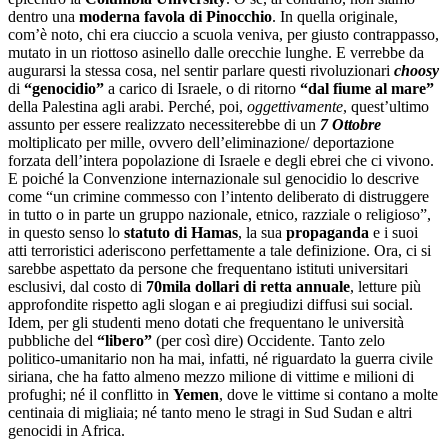
dentro una
moderna favola di Pinocchio
. In quella originale,
com’è noto, chi era ciuccio a scuola veniva, per giusto contrappasso,
mutato in un riottoso asinello dalle orecchie lunghe. E verrebbe da
augurarsi la stessa cosa, nel sentir parlare questi rivoluzionari
choosy
di
“genocidio”
a carico di Israele, o di ritorno
“dal fiume al mare”
della Palestina agli arabi. Perché, poi,
oggettivamente
, quest’ultimo
assunto per essere realizzato necessiterebbe di un
7 Ottobre
moltiplicato per mille, ovvero dell’eliminazione/ deportazione
forzata dell’intera popolazione di Israele e degli ebrei che ci vivono.
E poiché la Convenzione internazionale sul genocidio lo descrive
come “un crimine commesso con l’intento deliberato di distruggere
in tutto o in parte un gruppo nazionale, etnico, razziale o religioso”,
in questo senso lo
statuto di Hamas
, la sua
propaganda
e i suoi
atti terroristici aderiscono perfettamente a tale definizione. Ora, ci si
sarebbe aspettato da persone che frequentano istituti universitari
esclusivi, dal costo di
70mila dollari di retta annuale
, letture più
approfondite rispetto agli slogan e ai pregiudizi diffusi sui social.
Idem, per gli studenti meno dotati che frequentano le università
pubbliche del
“libero”
(per così dire) Occidente. Tanto zelo
politico-umanitario non ha mai, infatti, né riguardato la guerra civile
siriana, che ha fatto almeno mezzo milione di vittime e milioni di
profughi; né il conflitto in
Yemen
, dove le vittime si contano a molte
centinaia di migliaia; né tanto meno le stragi in Sud Sudan e altri
genocidi in Africa.