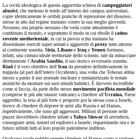
La cecità ideologica di questa agguerrita schiera di
campeggiatori
abusivi
, che mettono le tende all’interno dei campus universitari,
copre identicamente le orribili pratiche di repressione del dissenso,
messe in atto dal regime iraniano contro la sua meglio gioventù.
Nessuno, ma proprio nessuno che veda come attualmente è
combinato il mondo, e soprattutto il modo in cui ribolle il
catino
rovente mediorientale
, in cui la piovra sciita iraniana ha
disseminato eserciti super armati e agguerriti di
proxy
tutto attorno
al continente sunnita.
Siria
,
Libano
e
Iraq
e
Yemen
formano,
infatti, una cintura ideale territoriale dello sciismo, tale da minacciare
direttamente l’
Arabia Saudita
, il suo storico avversario sunnita.
Riad
è il vero obiettivo dell’
Iran
da prendere definitivamente in
trappola (al pari dell’intero Occidente), una volta che Teheran abbia
messo a punto il suo arsenale nucleare e miniaturizzato le testate
atomiche da montare sui suoi missili balistici. È davvero incredibile
come si faccia, da parte dello stesso
movimento pacifista mondiale
(comprese le più alte istanze vaticane) a chiedere all’
Ucraina
, Paese
aggredito, la resa al più forte e proporre poi la stessa cosa a Israele,
invece di chiedere di deporre le armi alla Russia e ad Hamas,
rispettivamente, che sono gli aggressori. Milioni di persone nelle
piazze dovrebbero chiedere infatti a
Yahya
Sinwar
di arrendersi,
consegnare armi, tunnel ed esplosivi a Israele, risparmiando ora e in
futuro infiniti lutti al loro popolo palestinese indifeso.
Qualcuno vuole pubblicamente chiedere ad Hamas conto e ragione