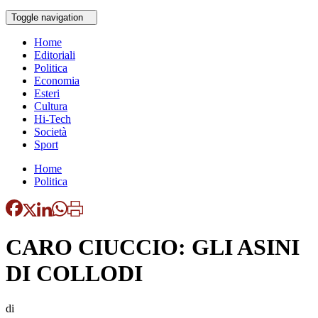
Toggle navigation
Home
Editoriali
Politica
Economia
Esteri
Cultura
Hi-Tech
Società
Sport
Home
Politica
CARO CIUCCIO: GLI ASINI
DI COLLODI
di