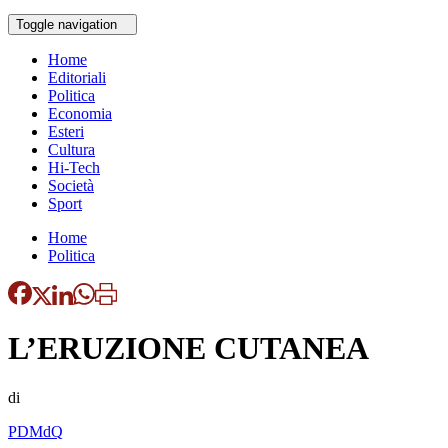
Toggle navigation
Home
Editoriali
Politica
Economia
Esteri
Cultura
Hi-Tech
Società
Sport
Home
Politica
L’ERUZIONE CUTANEA
di
PDMdQ