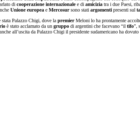
rlato di
cooperazione
internazionale
e di
amicizia
tra i due Paesi, ri
 Anche
Unione
europea
e
Mercosur
sono stati
argomenti
presenti sul
t
 stata Palazzo Chigi, dove la
premier
Meloni lo ha prontamente accolt
rio
è stato acclamato da un
gruppo
di argentini che facevano “il
tifo
”, 
 anche all’uscita da Palazzo Chigi il presidente sudamericano ha dovuto 