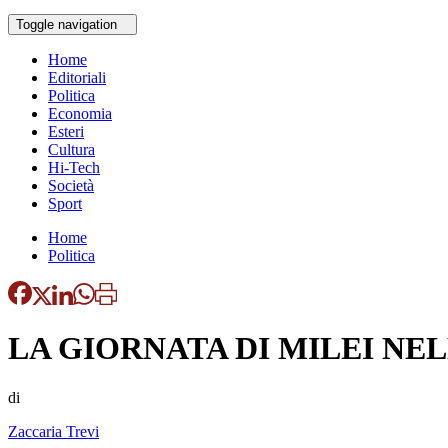
Toggle navigation
Home
Editoriali
Politica
Economia
Esteri
Cultura
Hi-Tech
Società
Sport
Home
Politica
LA GIORNATA DI MILEI NE
di
Zaccaria Trevi