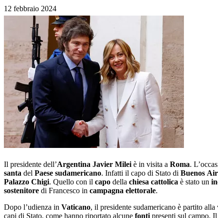
12 febbraio 2024
Il presidente dell’
Argentina Javier
Milei
è in visita a
Roma
. L’occas
santa
del
Paese
sudamericano
. Infatti il capo di Stato di
Buenos
Air
Palazzo
Chigi
. Quello con il
capo
della
chiesa
cattolica
è stato un
i
sostenitore
di Francesco in
campagna
elettorale
.
Dopo l’udienza in
Vaticano
, il presidente sudamericano è partito alla
capi di Stato, come hanno riportato alcune
fonti
presenti sul campo. I