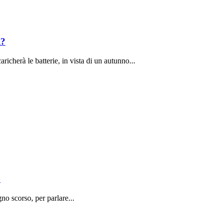
i?
richerà le batterie, in vista di un autunno...
o
o scorso, per parlare...