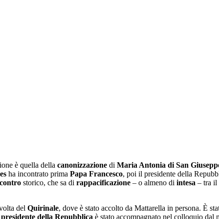
ione è quella della
canonizzazione
di
Maria Antonia di San Giusepp
es
ha incontrato prima
Papa
Francesco
, poi il presidente della Repubb
ncontro
storico, che sa di
rappacificazione
– o almeno di
intesa
– tra il
 volta del
Quirinale
, dove è stato accolto da Mattarella in persona. È st
l
presidente della Repubblica
è stato accompagnato nel colloquio dal mi