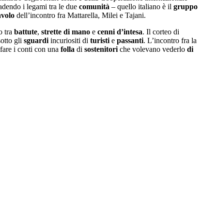
badendo i legami tra le due
comunità
– quello italiano è il
gruppo
avolo
dell’incontro fra Mattarella, Milei e Tajani.
o tra
battute
,
strette
di
mano
e
cenni
d’intesa
. Il corteo di
sotto gli
sguardi
incuriositi di
turisti
e
passanti
. L’incontro fra la
fare i conti con una
folla
di
sostenitori
che volevano vederlo
di