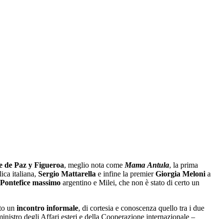
e de Paz y Figueroa
, meglio nota come
Mama
Antula
, la prima
lica italiana,
Sergio
Mattarella
e infine la premier
Giorgia
Meloni
a
Pontefice
massimo
argentino e Milei, che non è stato di certo un
ato un
incontro
informale
, di cortesia e conoscenza quello tra i due
nistro degli Affari esteri e della Cooperazione internazionale –