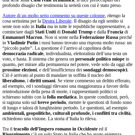
profondo disagio che testimonia la serietà con cui è stato preso.
Autore di un molto serio commento su queste colonne
, ritengo la
cosa serissima per la
Destra Liberale
. Il disagio da egli sentito si
sente non solo in
Italia
ma in tutte le repubbliche rappresentative, a
cominciare dagli
Stati Uniti
di
Donald Trump
e dalla
Francia
di
Emmanuel Macron
. Non si sente nella
Federazione Russa
perché
in
Vladimir Putin
i russi hanno trovato una risposta molto russa: un
“piccolo padre”. La questione è l’arrivo al capolinea della
democrazia radicale
, individualista, elettoralista dell’una testa un
voto, e basta. Il sistema che genera un
personale politico miope
in
quanto, per mirare alla permanenza nel potere, vede solo da oggi alle
prossime elezioni
, e dell’insufficienza dei
sondaggi demoscopici
.
Ciò è arrivato al punto di mandare in soffitta il nucleo del
liberalismo
, i
diritti umani
. Se viene commesso un delitto efferato,
ad esempio, ed i sondaggi rilevano una maggioranza a favore della
reintroduzione della pena di morte, i rappresentanti politici si
schierano subito con la
folla mediatica
. In queste condizioni, però,
si ragiona solo sul
breve periodo
, mentre le questioni di fondo sono
di lungo e talora di lunghissimo periodo. Le questioni, ad esempio
ambientali, geopolitiche, culturali profonde, i conflitti tra civiltà
,
richiedono una visione. La storia d’Italia lo rileva.
Tra il
tracollo dell’Impero romano in Occidente
ed il
Risorgimento
c’è un solo Stato in Italia che ha avuto esistenza