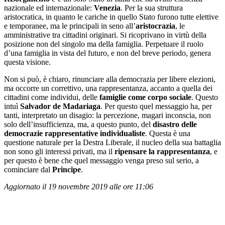
nazionale ed internazionale:
Venezia
. Per la sua struttura
aristocratica, in quanto le cariche in quello Stato furono tutte elettive
e temporanee, ma le principali in seno all’
aristocrazia
, le
amministrative tra cittadini originari. Si ricoprivano in virtù della
posizione non del singolo ma della famiglia. Perpetuare il ruolo
d’una famiglia in vista del futuro, e non del breve periodo, genera
questa visione.
Non si può, è chiaro, rinunciare alla democrazia per libere elezioni,
ma occorre un correttivo, una rappresentanza, accanto a quella dei
cittadini come individui, delle
famiglie come corpo sociale
. Questo
intuì
Salvador de Madariaga
. Per questo quel messaggio ha, per
tanti, interpretato un disagio: la percezione, magari inconscia, non
solo dell’insufficienza, ma, a questo punto, del
disastro delle
democrazie rappresentative individualiste
. Questa è una
questione naturale per la Destra Liberale, il nucleo della sua battaglia
non sono gli interessi privati, ma il
ripensare la rappresentanza
, e
per questo è bene che quel messaggio venga preso sul serio, a
cominciare dal
Principe
.
Aggiornato il 19 novembre 2019 alle ore 11:06