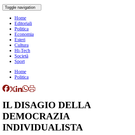
Toggle navigation
Home
Editoriali
Politica
Economia
Esteri
Cultura
Hi-Tech
Società
Sport
Home
Politica
IL DISAGIO DELLA
DEMOCRAZIA
INDIVIDUALISTA