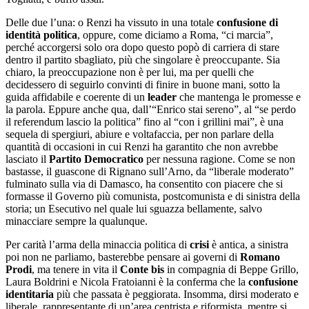
Delle due l’una: o Renzi ha vissuto in una totale
confusione di
identità politica
, oppure, come diciamo a Roma, “ci marcia”,
perché accorgersi solo ora dopo questo popò di carriera di stare
dentro il partito sbagliato, più che singolare è preoccupante. Sia
chiaro, la preoccupazione non è per lui, ma per quelli che
decidessero di seguirlo convinti di finire in buone mani, sotto la
guida affidabile e coerente di un
leader
che mantenga le promesse e
la parola. Eppure anche qua, dall’“Enrico stai sereno”, al “se perdo
il referendum lascio la politica” fino al “con i grillini mai”, è una
sequela di spergiuri, abiure e voltafaccia, per non parlare della
quantità di occasioni in cui Renzi ha garantito che non avrebbe
lasciato il
Partito Democratico
per nessuna ragione. Come se non
bastasse, il guascone di Rignano sull’Arno, da “liberale moderato”
fulminato sulla via di Damasco, ha consentito con piacere che si
formasse il Governo più comunista, postcomunista e di sinistra della
storia; un Esecutivo nel quale lui sguazza bellamente, salvo
minacciare sempre la qualunque.
Per carità l’arma della minaccia politica di
crisi
è antica, a sinistra
poi non ne parliamo, basterebbe pensare ai governi di
Romano
Prodi
, ma tenere in vita il
Conte bis
in compagnia di Beppe Grillo,
Laura Boldrini e Nicola Fratoianni è la conferma che la
confusione
identitaria
più che passata è peggiorata. Insomma, dirsi moderato e
liberale, rappresentante di un’area centrista e riformista, mentre si