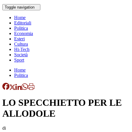
Toggle navigation
Home
Editoriali
Politica
Economia
Esteri
Cultura
Hi-Tech
Società
Sport
Home
Politica
LO SPECCHIETTO PER LE
ALLODOLE
di