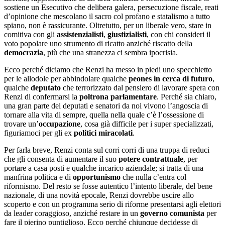
sostiene un Esecutivo che delibera galera, persecuzione fiscale, reati
d’opinione che mescolano il sacro col profano e statalismo a tutto
spiano, non è rassicurante. Oltretutto, per un liberale vero, stare in
comitiva con gli
assistenzialisti
,
giustizialisti
, con chi consideri il
voto popolare uno strumento di ricatto anziché riscatto della
democrazia
, più che una stranezza ci sembra ipocrisia.
Ecco perché diciamo che Renzi ha messo in piedi uno specchietto
per le allodole per abbindolare qualche
peones in cerca di futuro
,
qualche
deputato
che terrorizzato dal pensiero di lavorare spera con
Renzi di confermarsi la
poltrona parlamentare
. Perché sia chiaro,
una gran parte dei deputati e senatori da noi vivono l’angoscia di
tornare alla vita di sempre, quella nella quale c’è l’ossessione di
trovare un’
occupazione
, cosa già difficile per i super specializzati,
figuriamoci per gli ex
politici miracolati
.
Per farla breve, Renzi conta sul corri corri di una truppa di reduci
che gli consenta di aumentare il suo
potere contrattuale
, per
portare a casa posti e qualche incarico aziendale; si tratta di una
manfrina politica e di
opportunismo
che nulla c’entra col
riformismo. Del resto se fosse autentico l’intento liberale, del bene
nazionale, di una novità epocale, Renzi dovrebbe uscire allo
scoperto e con un programma serio di riforme presentarsi agli elettori
da leader coraggioso, anziché restare in un
governo comunista
per
fare il pierino puntiglioso. Ecco perché chiunque decidesse di