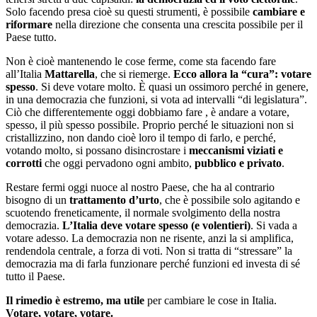
Solo facendo presa cioè su questi strumenti, è possibile
cambiare e
riformare
nella direzione che consenta una crescita possibile per il
Paese tutto.
Non è cioè mantenendo le cose ferme, come sta facendo fare
all’Italia
Mattarella
, che si riemerge.
Ecco allora la “cura”:
votare
spesso
. Si deve votare molto. È quasi un ossimoro perché in genere,
in una democrazia che funzioni, si vota ad intervalli “di legislatura”.
Ciò che differentemente oggi dobbiamo fare , è andare a votare,
spesso, il più spesso possibile. Proprio perché le situazioni non si
cristallizzino, non dando cioè loro il tempo di farlo, e perché,
votando molto, si possano disincrostare i
meccanismi viziati e
corrotti
che oggi pervadono ogni ambito,
pubblico e privato
.
Restare fermi oggi nuoce al nostro Paese, che ha al contrario
bisogno di un
trattamento d’urto
, che è possibile solo agitando e
scuotendo freneticamente, il normale svolgimento della nostra
democrazia.
L’Italia deve votare spesso (e volentieri)
. Si vada a
votare adesso. La democrazia non ne risente, anzi la si amplifica,
rendendola centrale, a forza di voti. Non si tratta di “stressare” la
democrazia ma di farla funzionare perché funzioni ed investa di sé
tutto il Paese.
Il rimedio è estremo, ma utile
per cambiare le cose in Italia.
Votare, votare, votare.