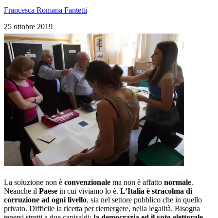
Francesca Romana Fantetti
25 ottobre 2019
La soluzione non è
convenzionale
ma non è affatto
normale
.
Neanche il
Paese
in cui viviamo lo è.
L’Italia è stracolma di
corruzione ad ogni livello
, sia nel settore pubblico che in quello
privato. Difficile la ricetta per riemergere, nella legalità. Bisogna
tenersi stretti a due capisaldi:
la democrazia ed il voto elettorale
.