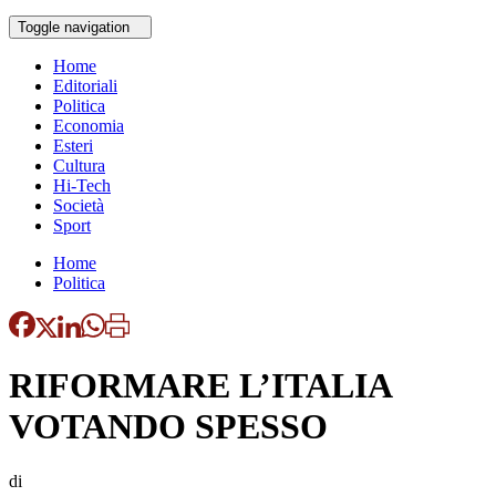
Toggle navigation
Home
Editoriali
Politica
Economia
Esteri
Cultura
Hi-Tech
Società
Sport
Home
Politica
RIFORMARE L’ITALIA
VOTANDO SPESSO
di