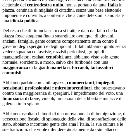
elettorale del
centrodestra
unito
, non si portano da tutta
Italia
in
piazza, centinaia di migliaia di cittadini, senza una base elettorale
imponente e convinta, a conferma che alcune defezioni siano state
una
idiozia politica
.
Del resto che di rinuncia sciocca si tratti, è dato dal fatto che la
piazza fosse strapiena fino a smarginare ovunque, di giovani,
anziani, famiglie, gente comune compostamente unita contro il
governo degli spergiuri e degli ipocriti. Infatti abbiamo girato senza
vedere squadracce fasciste, razzisti pericolosi, gruppi di
manganellatori, esaltati
xenofobi
, anzi abbiamo visto solo gente
normale, sorridente, a modo, salvo che furibonda con una
maggioranza
di bugiardi
manettari
,
forcaioli
,
tartassatori
comunisti
.
Abbiamo parlato con tanti ragazzi,
commercianti
,
impiegati
,
pensionati
,
professionisti
e
microimprenditori
, che protestavano
contro una maggioranza di spergiuri, l’impedimento del voto, una
finanziaria di tasse
, vincoli, limitazioni della libertà e minacce di
galera a tutto spiano.
Abbiamo ascoltato i timori di una nuova ondata di immigrazione, di
persecuzione fiscale, di spionaggio della vita, di sopraffazione dello
stato, abbiamo incontrato gente che ama l’Italia, la sua cultura e le
sue tradizioni, che vuole difendere giustamente da ogni attacco