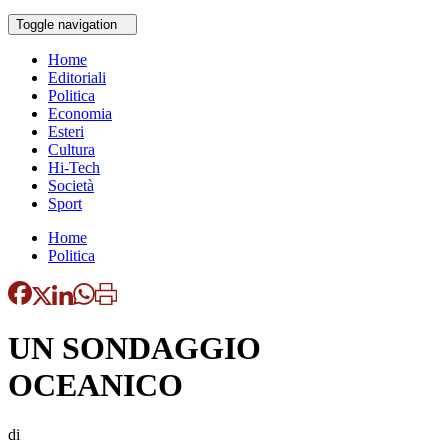
Toggle navigation
Home
Editoriali
Politica
Economia
Esteri
Cultura
Hi-Tech
Società
Sport
Home
Politica
UN SONDAGGIO
OCEANICO
di