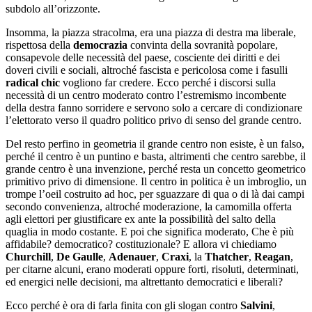
subdolo all’orizzonte.
Insomma, la piazza stracolma, era una piazza di destra ma liberale,
rispettosa della
democrazia
convinta della sovranità popolare,
consapevole delle necessità del paese, cosciente dei diritti e dei
doveri civili e sociali, altroché fascista e pericolosa come i fasulli
radical chic
vogliono far credere. Ecco perché i discorsi sulla
necessità di un centro moderato contro l’estremismo incombente
della destra fanno sorridere e servono solo a cercare di condizionare
l’elettorato verso il quadro politico privo di senso del grande centro.
Del resto perfino in geometria il grande centro non esiste, è un falso,
perché il centro è un puntino e basta, altrimenti che centro sarebbe, il
grande centro è una invenzione, perché resta un concetto geometrico
primitivo privo di dimensione. Il centro in politica è un imbroglio, un
trompe l’oeil costruito ad hoc, per sguazzare di qua o di là dai campi
secondo convenienza, altroché moderazione, la camomilla offerta
agli elettori per giustificare ex ante la possibilità del salto della
quaglia in modo costante. E poi che significa moderato, Che è più
affidabile? democratico? costituzionale? E allora vi chiediamo
Churchill
,
De Gaulle
,
Adenauer
,
Craxi
, la
Thatcher
,
Reagan
,
per citarne alcuni, erano moderati oppure forti, risoluti, determinati,
ed energici nelle decisioni, ma altrettanto democratici e liberali?
Ecco perché è ora di farla finita con gli slogan contro
Salvini
,