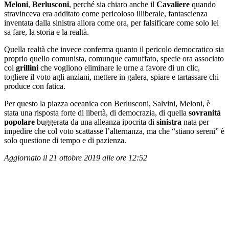
Meloni
,
Berlusconi
, perché sia chiaro anche il
Cavaliere
quando
stravinceva era additato come pericoloso illiberale, fantascienza
inventata dalla sinistra allora come ora, per falsificare come solo lei
sa fare, la storia e la realtà.
Quella realtà che invece conferma quanto il pericolo democratico sia
proprio quello comunista, comunque camuffato, specie ora associato
coi
grillini
che vogliono eliminare le urne a favore di un clic,
togliere il voto agli anziani, mettere in galera, spiare e tartassare chi
produce con fatica.
Per questo la piazza oceanica con Berlusconi, Salvini, Meloni, è
stata una risposta forte di libertà, di democrazia, di quella
sovranità
popolare
buggerata da una alleanza ipocrita di
sinistra
nata per
impedire che col voto scattasse l’alternanza, ma che “stiano sereni” è
solo questione di tempo e di pazienza.
Aggiornato il 21 ottobre 2019 alle ore 12:52