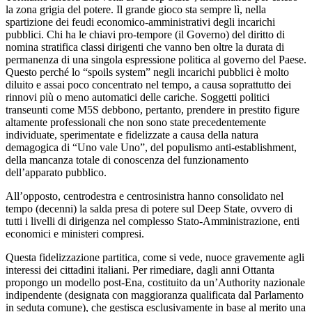
la zona grigia del potere. Il grande gioco sta sempre lì, nella
spartizione dei feudi economico-amministrativi degli incarichi
pubblici. Chi ha le chiavi pro-tempore (il Governo) del diritto di
nomina stratifica classi dirigenti che vanno ben oltre la durata di
permanenza di una singola espressione politica al governo del Paese.
Questo perché lo “spoils system” negli incarichi pubblici è molto
diluito e assai poco concentrato nel tempo, a causa soprattutto dei
rinnovi più o meno automatici delle cariche. Soggetti politici
transeunti come M5S debbono, pertanto, prendere in prestito figure
altamente professionali che non sono state precedentemente
individuate, sperimentate e fidelizzate a causa della natura
demagogica di “Uno vale Uno”, del populismo anti-establishment,
della mancanza totale di conoscenza del funzionamento
dell’apparato pubblico.
All’opposto, centrodestra e centrosinistra hanno consolidato nel
tempo (decenni) la salda presa di potere sul Deep State, ovvero di
tutti i livelli di dirigenza nel complesso Stato-Amministrazione, enti
economici e ministeri compresi.
Questa fidelizzazione partitica, come si vede, nuoce gravemente agli
interessi dei cittadini italiani. Per rimediare, dagli anni Ottanta
propongo un modello post-Ena, costituito da un’Authority nazionale
indipendente (designata con maggioranza qualificata dal Parlamento
in seduta comune), che gestisca esclusivamente in base al merito una