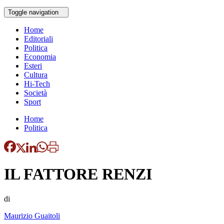
Toggle navigation
Home
Editoriali
Politica
Economia
Esteri
Cultura
Hi-Tech
Società
Sport
Home
Politica
IL FATTORE RENZI
di
Maurizio Guaitoli