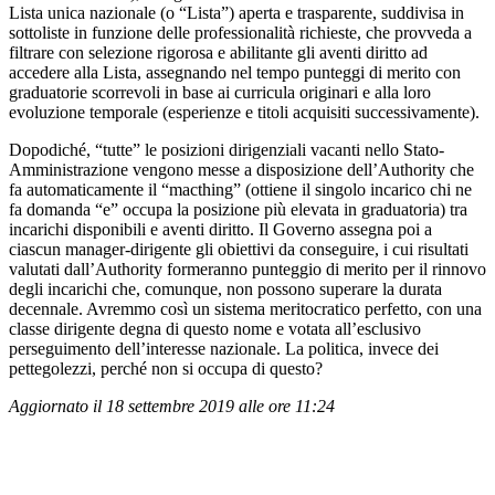
Lista unica nazionale (o “Lista”) aperta e trasparente, suddivisa in
sottoliste in funzione delle professionalità richieste, che provveda a
filtrare con selezione rigorosa e abilitante gli aventi diritto ad
accedere alla Lista, assegnando nel tempo punteggi di merito con
graduatorie scorrevoli in base ai curricula originari e alla loro
evoluzione temporale (esperienze e titoli acquisiti successivamente).
Dopodiché, “tutte” le posizioni dirigenziali vacanti nello Stato-
Amministrazione vengono messe a disposizione dell’Authority che
fa automaticamente il “macthing” (ottiene il singolo incarico chi ne
fa domanda “e” occupa la posizione più elevata in graduatoria) tra
incarichi disponibili e aventi diritto. Il Governo assegna poi a
ciascun manager-dirigente gli obiettivi da conseguire, i cui risultati
valutati dall’Authority formeranno punteggio di merito per il rinnovo
degli incarichi che, comunque, non possono superare la durata
decennale. Avremmo così un sistema meritocratico perfetto, con una
classe dirigente degna di questo nome e votata all’esclusivo
perseguimento dell’interesse nazionale. La politica, invece dei
pettegolezzi, perché non si occupa di questo?
Aggiornato il 18 settembre 2019 alle ore 11:24