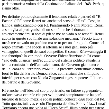
parlamentarista voluto dalla Costituzione Italiana del 1948. Però, qui
siamo oltre.
Per definire politologicamente il fenomeno relativo parlerò di “R-
Factor” (“R” come Renzi ma anche nel senso di “Res”, Cosa, in
latino), sintetizzandolo con Rf. Parafrasando Nanni Moretti, Renzi
assomiglia al protagonista di un suo film che si domanda
amleticamente “mi si nota di più se me ne vado o se resto?”. Renzi
adotta in questo suo finale una soluzione mediana: “Faccio tutto a
metà: me ne vado un pochino ma resto per un altro po’”. Come nel
regno animale, una specie si afferma se i suoi geni sono più
vantaggiosi di quelli dei suoi competitor. E come l’Rf avvantaggia il
suo fenotipo? In vari modi. Ovvero: l’identificazione di Rf come
“ago della bilancia” nell’equilibrio del sistema politico attuale; la
tenuta contestuale dell’antisalvinismo, del Governo giallo-oro e
dell’alleanza sul territorio Pd-M5S; la presenza contestuale dentro-
fuori le fila del Partito Democratico, con renziani che si fingono
infedeli per restare con Nicola Zingaretti e gestire potere all’interno
del partito e del Governo.
Rf è anche, nell’idea del suo proprietario, un fattore aggregante di
un’area vasta centrale che per svilupparsi compiutamente ha però
bisogno di tempo, mezzi e sodali politici collocati oggi fuori dal Pd.
Tutto questo, tuttavia, è solo l’impronta del dito. E dov’è la... Luna?
Torniamo ancora una volta al “Deep State”, illuminando per esteso