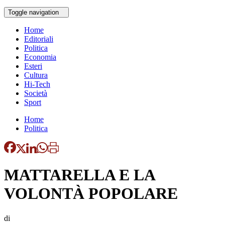
Toggle navigation
Home
Editoriali
Politica
Economia
Esteri
Cultura
Hi-Tech
Società
Sport
Home
Politica
MATTARELLA E LA
VOLONTÀ POPOLARE
di