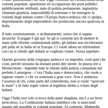
volontà popolare, spartizione ed occupazione dei posti pubblici
pubblicamente retribuiti, stato di polizia permanente, ingiustizia
chiamata giustizia, impossibilità di esternare e far emergere la
volontà degli italiani contro l’Europa franco-tedesca che ci spolpa,
depredamento degli imprenditori che producono ancora qualcosa in
Italia.
Il tutto sornionamente, o sicilianamente, senza che si sappia
alcunché. Il peggio è già qui. Se gli si consente poi di mettere le
mani sulle riforme costituzionali addio, gli italiani non toccheranno
più palla né in Italia né in Europa. Ci vuole allora un referendum
con cui si chiede agli italiani se vogliono votare. Senza aspettare.
Questo governo della vergogna andava e va impedito, costi quel che
costi, perché nessuno da domani potrà dire niente. In piazza ieri a
Montecitorio - impedite tutte le entrate dalla polizia comandata dal
prefetto Lamorgese - c’era l’Italia sana e democratica, che vuole a
ragione votare, e che va sostenuta a gran voce. Non è ammessa
l’assenza di chi, come parte del centrodestra, non si vuole “sporcare
le mani” e di fatto toglie valore al legittimo diritto a votare degli
italiani.
Oggi l’Italia non solo si trova dalla parte sbagliata, ma è a un bivio
pericoloso. La Costituzione italiana stabilisce che si assecondi
quanto più possibile la volontà popolare. Al contrario, Mattarella