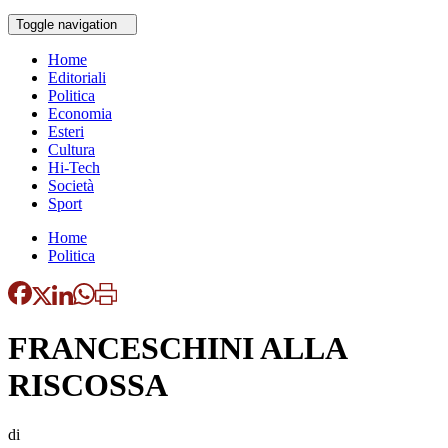
Toggle navigation
Home
Editoriali
Politica
Economia
Esteri
Cultura
Hi-Tech
Società
Sport
Home
Politica
FRANCESCHINI ALLA
RISCOSSA
di