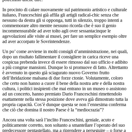
In procinto di calare nuovamente sul patrimonio artistico e culturale
italiano, Franceschini già affila gli artigli radical-chic senza che
nessuno da destra gli si opponga, tutti in silenzio, troppo intenti a
commemorare altro mentre nessuno ricorda che è suo il genio
incommensurabile ad aver tolto agli over sessantacinque le
agevolazioni alle visite ai musei, per fare un semplice esempio oltre
ad aver accorpato le Sovrintendenze.
Un po’ come avviene in molti consigli d’amministrazione, nei quali,
dopo un risultato fallimentare il consigliere in carica riceve una
cospicua prebenda invece di essere rimosso dal suo ufficio e adibito
a più congrue mansioni. Dunque lo si promuove di fatto. Altrettanto
è avvenuto in questo già sciagurato nuovo Governo frutto
dell’ibridazione malsana di due forze ctonie. Volutamente, coloro
che certo non hanno a cuore il bene della nostra arte e della nostra
cultura, i politici insipienti che mai entrano in un museo o assistono
ad un concerto, hanno premiato Dario Franceschini rimettendolo
esattamente nella stessa posizione dove aveva già dimostrato tutta la
propria capacità. Cos’è dunque questa se non l’ennesima conferma
che ciò che domina il nostro Paese è la “mediocrazia”?
Ancora una volta sarà l’inclito Franceschini, geniale, acuto e
politicamente corretto, non soltanto a smantellare l’operato del suo
predecessore pentastellato, ma a riprendere a perseguire – o forse a