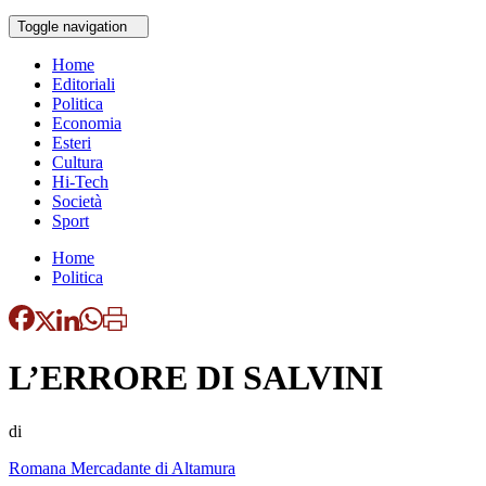
Toggle navigation
Home
Editoriali
Politica
Economia
Esteri
Cultura
Hi-Tech
Società
Sport
Home
Politica
L’ERRORE DI SALVINI
di
Romana Mercadante di Altamura