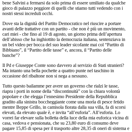
bene Salvini a fermarsi da solo prima di essere umiliato da qualche
gioco di palazzo peggiore di quelli che stiamo tutti vedendo con i
nostri stessi increduli occhi.
Dove sta la dignità del Partito Democratico nel riuscire a portare
avanti delle trattative con un partito - che non è più un movimento,
cari miei - che fino al 19 di agosto, un giorno prima dell’apertura
dell’abisso che ha inghiottito la democrazia italiana, sentenziava in
un bel video per bocca del suo leader sicofante mai col “Partito di
Bibbiano”, il “Partito delle tasse” e, ancora, il “Partito delle
banche”?
Il Pd e Giuseppe Conte sono davvero al servizio di Stati stranieri?
Ma intanto una bella pochette a quattro punte nel taschino in
occasione del ribaltone non si nega a nessuno.
Tutto questo bailamme per avere un governo che rialzi le tasse,
riapra i porti in nome della “discontinuità” con la chiara volontà
popolare e che elegga l’ennesimo Presidente della Repubblica
gradito alla sinistra boccheggiante come una morìa di pesce fetido
mentre Beppe Grillo, in camisola fiorata dalla sua villa, fa di scorsi
elevati, da elevato quale è, e invita “all’euforia”. All’euforia. Lo
vorrei far elevare sulla bolletta della luce della mia euforica vicina di
casa, vedova e pensionata, che su 23,80 euro di consumo deve
pagare 15,85 di spesa per il trasporto altre 28,35 di oneri di sistema e