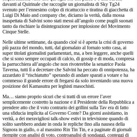
davanti al Quirinale che raccoglie un giornalista di Sky Tg24
svenuto per l’ennesimo colpo di ricattuccio e tiratina di giacchetta di
Luigi Di Maio and company che, diciamo la verità, dalla mossa
inaspettata di Salvini sono stati messi all’angolo come pugili suonati
tanto da rischiare la disintegrazione per implosione del Movimento
Cinque Stelle.
Nelle ultime settimane, da quando cioè si è aperta la crisi di governo
più pazza del mondo, tutti, dal giornalaio al fornaio sotto casa, ai
super titolati giornalisti parlamentari, ma, a ben leggere, anche quelli
che si sono sempre occupati di calcio, di gossip e di moda, compresa
la parrucchiera all’angolo che non rivoterebbe la senatrice Paola
Taverna, tutti lì a decretare che Salvini ha peccato di onnipotenza, ha
azzardato il “rischiatutto” sperando di andare sparati a votare e ha
commesso il grande errore di fregarsi da solo inventando una nuova
posizione del Kamasutra per leghisti masochisti.
Ma… siamo proprio sicuri che si tratti di un errore l’aver
semplicemente costretto la nazione e il Presidente della Repubblica a
prendere atto che il voto contrario dei grillini sulla Tav era di fatto
una sfiducia implicita al Governo Conte? Da giorni assistiamo, in
verità, a dei meravigliosi talk-show estivi in televisione quando di
solito sarebbero andate in onda le repliche fino alla nausea della
Signora in giallo, o al massimo Rin Tin Tin, e a paginate di giornali
riempite con analisi di voto, controanalisi di sondaggi, conteggi di