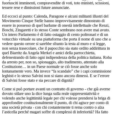
fuoriusciti imminenti, compravendite di voti, toto ministri, scissioni,
tessere rese e dimissioni future annunciate.
Ed eccoci al punto: Calenda, Paragone e alcuni militanti illustri del
Movimento Cinque Stelle hanno improvvisamente dimostrato di
essere in possesso di quel barlume di onestà intellettuale che Renzi,
Boschi, Zingaretti e lo stesso Conte sembrano non avere mai avuto.
Un intero Parlamento è di fatto ostaggio di cento poltronari e di un
votucchio virtuale su una piattaforma che porta il nome di uno che a
vedere questo orrore si sarebbe sfranto la testa al muro e si legge,
non senza trasecolare, che il papocchio sia stato ordito addirittura in
quel Biarritz da Angela Merkel e amici della parrocchietta,
defenestrando di fatto ogni indipendenza della politica italiana. Roba
da arresto per, non so, spionaggio, alto tradimento, attentato alla
Costituzione… in un Paese normale se ciò fosse anche solo
lontanamente vero. Ma invece “fa scandalo” che i capi commissione
leghisti e lo stesso Salvini non si siano ancora dimessi. E se l’errore
di Salvini fosse stato e sia peccare di dignità?
Come si può portare avanti un contratto di governo - che già averne
dovuto stilare uno la dice lunga sulla reale rappresentatività e
volendo anche legittimità legale per chi volesse prendersi la briga di
approfondire costituzionalmente il punto, di chi agisce per conto di
una società privata - con chi costantemente ti rema contro o alza
l’asticella perché magari soffre di complessi di inferiorità? Ha fatto