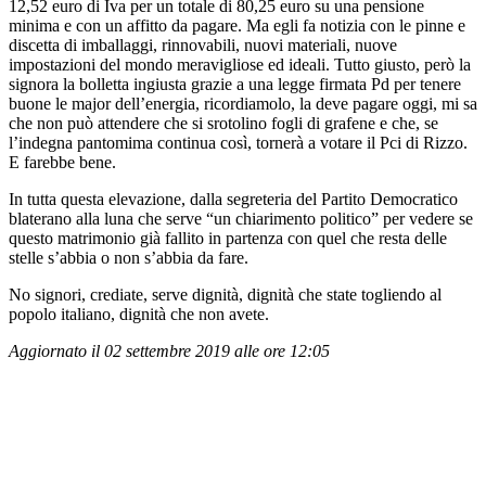
12,52 euro di Iva per un totale di 80,25 euro su una pensione
minima e con un affitto da pagare. Ma egli fa notizia con le pinne e
discetta di imballaggi, rinnovabili, nuovi materiali, nuove
impostazioni del mondo meravigliose ed ideali. Tutto giusto, però la
signora la bolletta ingiusta grazie a una legge firmata Pd per tenere
buone le major dell’energia, ricordiamolo, la deve pagare oggi, mi sa
che non può attendere che si srotolino fogli di grafene e che, se
l’indegna pantomima continua così, tornerà a votare il Pci di Rizzo.
E farebbe bene.
In tutta questa elevazione, dalla segreteria del Partito Democratico
blaterano alla luna che serve “un chiarimento politico” per vedere se
questo matrimonio già fallito in partenza con quel che resta delle
stelle s’abbia o non s’abbia da fare.
No signori, crediate, serve dignità, dignità che state togliendo al
popolo italiano, dignità che non avete.
Aggiornato il 02 settembre 2019 alle ore 12:05