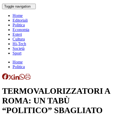
Toggle navigation
Home
Editoriali
Politica
Economia
Esteri
Cultura
Hi-Tech
Società
Sport
Home
Politica
TERMOVALORIZZATORI A
ROMA: UN TABÙ
“POLITICO” SBAGLIATO