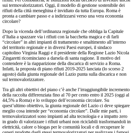
sui termovalorizzatori. Oggi, il modello di gestione sostenibile dei
rifiuti della città meneghina è invidiato da tutta Europa. Roma è
pronta a cambiare passo e a indirizzarsi verso una vera economia
circolare?
Dopo la vicenda dell’ordinanza regionale che obbliga la Capitale
d’Italia a spazzare via i rifiuti con la bacchetta magica e di farli
“circolare” in altri impianti di trattamento e smaltimento all’interno
del territorio regionale e in diversi Paesi europei, il sindaco
capitolino Virginia Raggi e il presidente della Regione Lazio Nicola
Zingaretti ricominciano a darsela di santa ragione. Il motivo del
contendere è la riapparizione della discarica di servizio a Roma.
Infatti, la proposta di piano rifiuti 2019-2025 lanciata (lo scorso 2
agosto) dalla giunta regionale del Lazio punta sulla discarica e non
sul termovalorizzatore.
Tra gli altri obiettivi del piano c’è anche l’irraggiungibile incremento
della raccolta differenziata fino al 70 per cento entro il 2025 (oggi al
44,5% a Roma) e lo sviluppo dell’economia circolare. Su
quest’ultimo obiettivo, la giunta regionale del Lazio ci deve spiegare
meglio cosa intende per “economia circolare”. Dalle mie parti, i
termovalorizzatori sono impianti ad alta tecnologia e a impatto zero
in grado di valorizzare i rifiuti urbani non riciclabili trasformandoli in
elettricità, calore o biogas per le comunità locali e di recuperare le
ceneri prodotte dagli stessi termovalorizzatori per realizzare i famosi