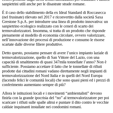
sanpietrini utili anche per le disastrate strade romane.
È il caso dello stabilimento della ex Ideal Standard di Roccasecca
(nel frusinate) rilevato nel 2017 e riconvertito dalla società Saxa
Grestone S.p.A. per introdurre una linea di prodotto innovativa: un
sanpietrino ecologico realizzato con le ceneri di scarto dei
termovalorizzatori. Insomma, si tratta di un prodotto che risponde
pienamente al modello di economia circolare, ovvero valorizzare,
nell’innovazione dei processi di produzione e consumo le risorse
scartate dalle diverse filiere produttive.
Detto questo, possiamo pensare di avere l’unico impianto laziale di
termovalorizzazione, quello di San Vittore del Lazio, con una
capacità di smaltimento di quasi 347mila tonnellate l’anno? Non è
sufficiente. Possiamo accettare il fatto che le tonnellate di rifiuti
prodotte dai cittadini romani vadano direttamente negli impianti di
termovalorizzazione del Nord Italia e in quelli del Nord Europa
(facendo felici le comunità locali) che sono quasi pieni ed i prezzi di
conferimento aumentano sempre di più?
Allora le istituzioni locali e i movimenti “ambientalisti” devono
finirla con la grande ipocrisia del “no” al termovalorizzatore per poi
scaricare i rifiuti sulle spalle altrui e puntare il dito contro le vecchie
caldaie inquinanti installate nei condomini romani.