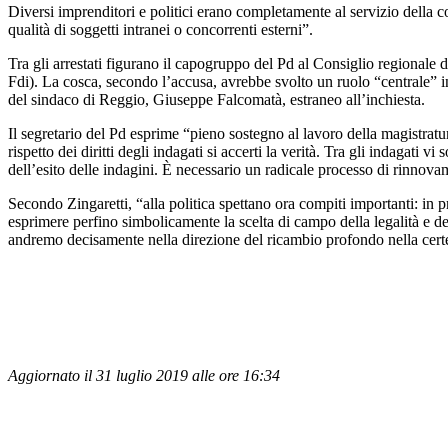
Diversi imprenditori e politici erano completamente al servizio della cos
qualità di soggetti intranei o concorrenti esterni”.
Tra gli arrestati figurano il capogruppo del Pd al Consiglio regionale d
Fdi). La cosca, secondo l’accusa, avrebbe svolto un ruolo “centrale” in
del sindaco di Reggio, Giuseppe Falcomatà, estraneo all’inchiesta.
Il segretario del Pd esprime “pieno sostegno al lavoro della magistratur
rispetto dei diritti degli indagati si accerti la verità. Tra gli indaga
dell’esito delle indagini. È necessario un radicale processo di rinnovam
Secondo Zingaretti, “alla politica spettano ora compiti importanti: in
esprimere perfino simbolicamente la scelta di campo della legalità e de
andremo decisamente nella direzione del ricambio profondo nella certezz
Aggiornato il 31 luglio 2019 alle ore 16:34