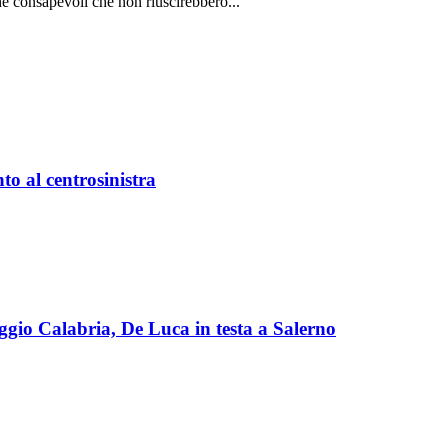
é consapevoli che non riuscirebbero...
o al centrosinistra
ggio Calabria, De Luca in testa a Salerno