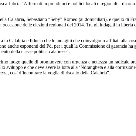
ca Libri. “Affermati imprenditori e politici locali e regionali – dicono g
ella Calabria, Sebastiano “Seby” Romeo (ai domiciliari), e quello di Frat
 occasione delle elezioni regionali del 2014. Tra gli indagati in libertà
a in Calabria e fiducia che le indagini che coinvolgono affiliati alla cos
ti vi sono anche esponenti del Pd, per i quali la Commissione di garanzia h
ento della classe politica calabrese”.
 primo luogo quello di promuovere con urgenza e nettezza un radicale pr
llo sviluppo e che deve avere la lotta alla ‘Ndrangheta e alla corruzione
a, così d’incontrare la voglia di riscatto della Calabria”.