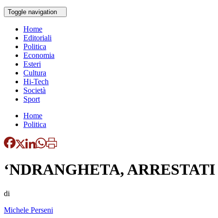
Toggle navigation
Home
Editoriali
Politica
Economia
Esteri
Cultura
Hi-Tech
Società
Sport
Home
Politica
‘NDRANGHETA, ARRESTATI 
di
Michele Perseni