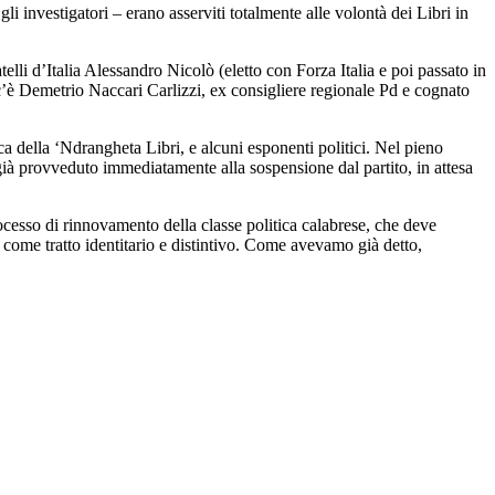
li investigatori – erano asserviti totalmente alle volontà dei Libri in
elli d’Italia Alessandro Nicolò (eletto con Forza Italia e poi passato in
 c’è Demetrio Naccari Carlizzi, ex consigliere regionale Pd e cognato
ca della ‘Ndrangheta Libri, e alcuni esponenti politici. Nel pieno
a già provveduto immediatamente alla sospensione dal partito, in attesa
ocesso di rinnovamento della classe politica calabrese, che deve
 come tratto identitario e distintivo. Come avevamo già detto,