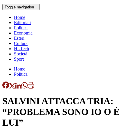
Toggle navigation
Home
Editoriali
Politica
Economia
Esteri
Cultura
Hi-Tech
Società
Sport
Home
Politica
SALVINI ATTACCA TRIA:
“PROBLEMA SONO IO O È
LUI”