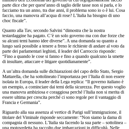
parte dice che per quest’anno di taglio delle tasse non si parla, e lo
facciamo tra un anno, tra due anni, il problema sono io o è lui. Cosa
faccio, una manovra all’acqua di rose? L’Italia ha bisogno di uno
choc fiscale”.
Quanto alla Tav, secondo Salvini “dimostra che la nostra
testardaggine ha pagato. C’è un solo governo ma con due forze che
su alcuni temi hanno idee diverse”. A una domanda su quanto a
lungo sarà possibile a tenere a freno le richieste di andare al voto da
parte dei parlamentari leghisti, il leader del Carroccio risponde:
“Fino a quando le cose si fanno e fino a quando qualcuno la smette
di insultare, attaccare e litigare quotidianamente”.
A un’altra domanda sulle dichiarazioni del capo dello Stato, Sergio
Mattarella, che ha sottolineato l’importanza per l’Italia di non essere
isolata in Europa, il leader della Lega replica: “Il governo italiano è
un esempio, a cominciare dai temi della sicurezza. Per questo voglio
una manovra ambiziosa e coraggiosa perché l’Italia non si merita di
essere ultima per crescita perché ci sono regole per il vantaggio di
Francia e Germania”.
Riguardo alla sua assenza al vertice di Parigi sull’immigrazione, il
titolare del Viminale risponde seccamente: “Non siamo la dama di
compagnia di nessuno. L’Italia sta facendo la sua parte – sottolinea –
una motovedetta ha raccolto due imbarcazioni in difficoltà. Nelle