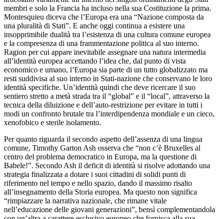
membri e solo la Francia ha incluso nella sua Costituzione la prima.
Montesquieu diceva che l’Europa era una “Nazione composta da
una pluralità di Stati”. E anche oggi continua a esistere una
insopprimibile dualità tra l’esistenza di una cultura comune europea
e la compresenza di una frammentazione politica al suo interno.
Ragion per cui appare inevitabile assegnare una natura intermedia
all’identità europea accettando l’idea che, dal punto di vista
economico e umano, l’Europa sia parte di un tutto globalizzato ma
resti suddivisa al suo interno in Stati-nazione che conservano le loro
identità specifiche. Un’identità quindi che deve ricercare il suo
sentiero stretto a metà strada tra il “global” e il “local”, attraverso la
tecnica della diluizione e dell’auto-restrizione per evitare in tutti i
modi un confronto brutale tra l’interdipendenza mondiale e un cieco,
xenofobico e sterile isolamento.
Per quanto riguarda il secondo aspetto dell’assenza di una lingua
comune, Timothy Garton Ash osserva che “non c’è Bruxelles al
centro del problema democratico in Europa, ma la questione di
Babele!”. Secondo Ash il deficit di identità si risolve adottando una
strategia finalizzata a dotare i suoi cittadini di solidi punti di
riferimento nel tempo e nello spazio, dando il massimo risalto
all’insegnamento della Storia europea. Ma questo non significa
“rimpiazzare la narrativa nazionale, che rimane vitale
nell’educazione delle giovani generazioni”, bensì complementandola
con un’altra a carattere esclusivo europeo che fornisca alla sua