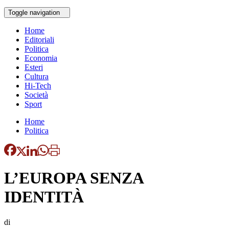
Toggle navigation
Home
Editoriali
Politica
Economia
Esteri
Cultura
Hi-Tech
Società
Sport
Home
Politica
L’EUROPA SENZA
IDENTITÀ
di