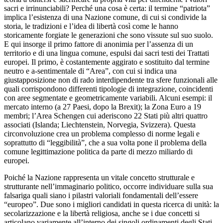
sacri e irrinunciabili? Perché una cosa è certa: il termine “patriota”
implica l’esistenza di una Nazione comune, di cui si condivide la
storia, le tradizioni e l’idea di libertà così come le hanno
storicamente forgiate le generazioni che sono vissute sul suo suolo.
E qui insorge il primo fattore di anonimia per l’assenza di un
territorio e di una lingua comune, espulsi dai sacri testi dei Trattati
europei. Il primo, è costantemente aggirato e sostituito dal termine
neutro e a-sentimentale di “Area”, con cui si indica una
giustapposizione non di rado interdipendente tra sfere funzionali alle
quali corrispondono differenti tipologie di integrazione, coincidenti
con aree segmentate e geometricamente variabili. Alcuni esempi: il
mercato interno (a 27 Paesi, dopo la Brexit); la Zona Euro a 19
membri; l’Area Schengen cui aderiscono 22 Stati più altri quattro
associati (Islanda; Liechtenstein, Norvegia, Svizzera). Questa
circonvoluzione crea un problema complesso di norme legali e
soprattutto di “leggibilità”, che a sua volta pone il problema della
comune legittimazione politica da parte di mezzo miliardo di
europei.
Poiché la Nazione rappresenta un vitale concetto strutturale e
strutturante nell’immaginario politico, occorre individuare sulla sua
falsariga quali siano i pilastri valoriali fondamentali dell’essere
“europeo”. Due sono i migliori candidati in questa ricerca di unità: la
secolarizzazione e la libertà religiosa, anche se i due concetti si
articolano variamente all’interno dei singoli ordinamenti degli Stati