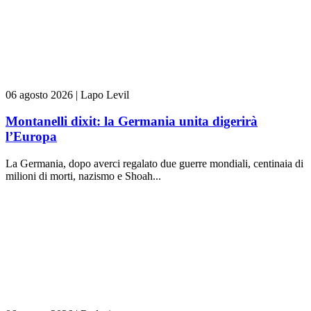
06 agosto 2026
|
Lapo Levil
Montanelli dixit: la Germania unita digerirà
l’Europa
La Germania, dopo averci regalato due guerre mondiali, centinaia di
milioni di morti, nazismo e Shoah...