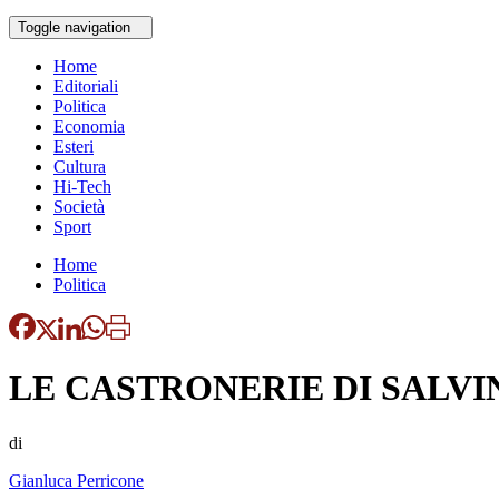
Toggle navigation
Home
Editoriali
Politica
Economia
Esteri
Cultura
Hi-Tech
Società
Sport
Home
Politica
LE CASTRONERIE DI SALVI
di
Gianluca Perricone