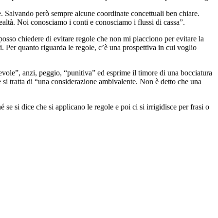
ese. Salvando però sempre alcune coordinate concettuali ben chiare.
realtà. Noi conosciamo i conti e conosciamo i flussi di cassa”.
posso chiedere di evitare regole che non mi piacciono per evitare la
. Per quanto riguarda le regole, c’è una prospettiva in cui voglio
evole”, anzi, peggio, “punitiva” ed esprime il timore di una bocciatura
e si tratta di “una considerazione ambivalente. Non è detto che una
e si dice che si applicano le regole e poi ci si irrigidisce per frasi o