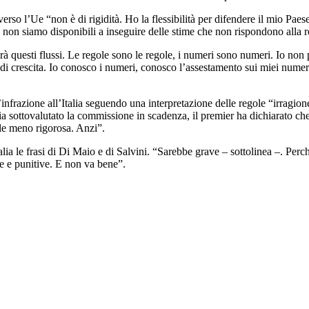
 verso l’Ue “non è di rigidità. Ho la flessibilità per difendere il mio Pa
 e non siamo disponibili a inseguire delle stime che non rispondono alla 
à questi flussi. Le regole sono le regole, i numeri sono numeri. Io non 
di crescita. Io conosco i numeri, conosco l’assestamento sui miei numeri
nfrazione all’Italia seguendo una interpretazione delle regole “irragion
bia sottovalutato la commissione in scadenza, il premier ha dichiarato ch
le meno rigorosa. Anzi”.
a le frasi di Di Maio e di Salvini. “Sarebbe grave – sottolinea –. Perché s
ve e punitive. E non va bene”.