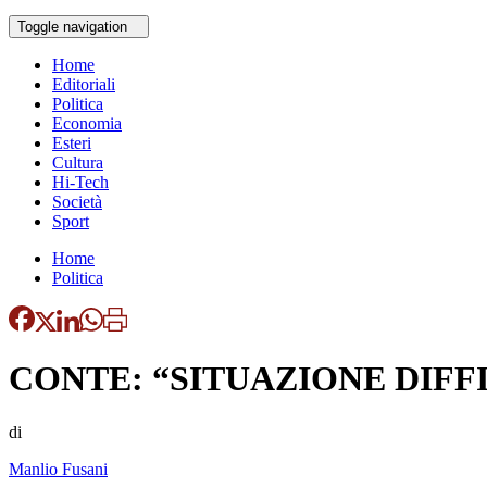
Toggle navigation
Home
Editoriali
Politica
Economia
Esteri
Cultura
Hi-Tech
Società
Sport
Home
Politica
CONTE: “SITUAZIONE DIF
di
Manlio Fusani