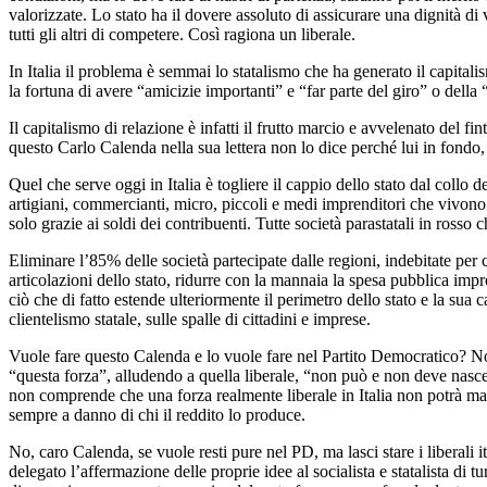
valorizzate. Lo stato ha il dovere assoluto di assicurare una dignità di
tutti gli altri di competere. Così ragiona un liberale.
In Italia il problema è semmai lo statalismo che ha generato il capital
la fortuna di avere “amicizie importanti” e “far parte del giro” o della 
Il capitalismo di relazione è infatti il frutto marcio e avvelenato del fi
questo Carlo Calenda nella sua lettera non lo dice perché lui in fondo,
Quel che serve oggi in Italia è togliere il cappio dello stato dal collo de
artigiani, commercianti, micro, piccoli e medi imprenditori che vivono 
solo grazie ai soldi dei contribuenti. Tutte società parastatali in rosso 
Eliminare l’85% delle società partecipate dalle regioni, indebitate per ci
articolazioni dello stato, ridurre con la mannaia la spesa pubblica imp
ciò che di fatto estende ulteriormente il perimetro dello stato e la sua 
clientelismo statale, sulle spalle di cittadini e imprese.
Vuole fare questo Calenda e lo vuole fare nel Partito Democratico? No
“questa forza”, alludendo a quella liberale, “non può e non deve nasc
non comprende che una forza realmente liberale in Italia non potrà mai 
sempre a danno di chi il reddito lo produce.
No, caro Calenda, se vuole resti pure nel PD, ma lasci stare i liberali 
delegato l’affermazione delle proprie idee al socialista e statalista d