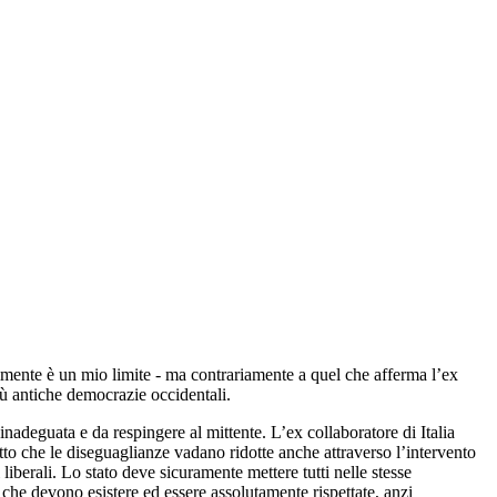
bilmente è un mio limite - ma contrariamente a quel che afferma l’ex
iù antiche democrazie occidentali.
nadeguata e da respingere al mittente. L’ex collaboratore di Italia
atto che le diseguaglianze vadano ridotte anche attraverso l’intervento
berali. Lo stato deve sicuramente mettere tutti nelle stesse
” che devono esistere ed essere assolutamente rispettate, anzi