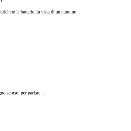
i?
richerà le batterie, in vista di un autunno...
o
o scorso, per parlare...