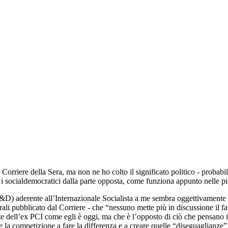
l Corriere della Sera, ma non ne ho colto il significato politico - proba
 e i socialdemocratici dalla parte opposta, come funziona appunto nelle p
S&D) aderente all’Internazionale Socialista a me sembra oggettivamente i
rali pubblicato dal Corriere - che “nessuno mette più in discussione il f
dell’ex PCI come egli è oggi, ma che è l’opposto di ciò che pensano i li
 e la competizione a fare la differenza e a creare quelle “diseguaglianze