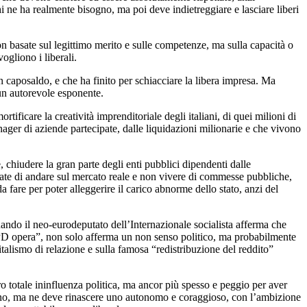
hi ne ha realmente bisogno, ma poi deve indietreggiare e lasciare liberi
on basate sul legittimo merito e sulle competenze, ma sulla capacità o
ogliono i liberali.
 un caposaldo, e che ha finito per schiacciare la libera impresa. Ma
 un autorevole esponente.
rtificare la creatività imprenditoriale degli italiani, di quei milioni di
nager di aziende partecipate, dalle liquidazioni milionarie e che vivono
e, chiudere la gran parte degli enti pubblici dipendenti dalle
rivate di andare sul mercato reale e non vivere di commesse pubbliche,
a fare per poter alleggerire il carico abnorme dello stato, anzi del
ndo il neo-eurodeputato dell’Internazionale socialista afferma che
 PD opera”, non solo afferma un non senso politico, ma probabilmente
talismo di relazione e sulla famosa “redistribuzione del reddito”
oro totale ininfluenza politica, ma ancor più spesso e peggio per aver
bisogno, ma ne deve rinascere uno autonomo e coraggioso, con l’ambizione