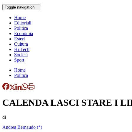
Toggle navigation
Home
Editoriali
Politica
Economia
Esteri
Cultura
Hi-Tech
Società
Sport
Home
Politica
CALENDA LASCI STARE I L
di
Andrea Bernaudo (*)