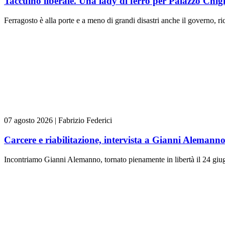
Taccuino liberale. Una lady di ferro per Palazzo Chig
Ferragosto è alla porte e a meno di grandi disastri anche il governo, rica
07 agosto 2026
|
Fabrizio Federici
Carcere e riabilitazione, intervista a Gianni Alemann
Incontriamo Gianni Alemanno, tornato pienamente in libertà il 24 giugn