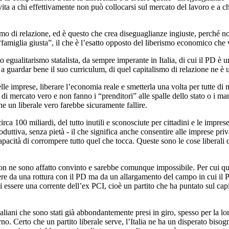
 vita a chi effettivamente non può collocarsi sul mercato del lavoro e a c
ismo di relazione, ed è questo che crea diseguaglianze ingiuste, perché n
“famiglia giusta”, il che è l’esatto opposto del liberismo economico che v
nto egualitarismo statalista, da sempre imperante in Italia, di cui il PD è
 a guardar bene il suo curriculum, di quel capitalismo di relazione ne è
lle imprese, liberare l’economia reale e smetterla una volta per tutte di mo
di mercato vero e non fanno i “prenditori” alle spalle dello stato o i ma
che un liberale vero farebbe sicuramente fallire.
rca 100 miliardi, del tutto inutili e sconosciute per cittadini e le impres
roduttiva, senza pietà - il che significa anche consentire alle imprese p
capacità di corrompere tutto quel che tocca. Queste sono le cose liberali d
n ne sono affatto convinto e sarebbe comunque impossibile. Per cui qua
ere da una rottura con il PD ma da un allargamento del campo in cui il
essere una corrente dell’ex PCI, cioè un partito che ha puntato sul capi
italiani che sono stati già abbondantemente presi in giro, spesso per la l
i turno. Certo che un partito liberale serve, l’Italia ne ha un disperato 