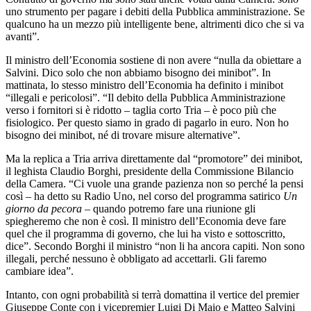
uno strumento per pagare i debiti della Pubblica amministrazione. Se
qualcuno ha un mezzo più intelligente bene, altrimenti dico che si va
avanti”.
Il ministro dell’Economia sostiene di non avere “nulla da obiettare a
Salvini. Dico solo che non abbiamo bisogno dei minibot”. In
mattinata, lo stesso ministro dell’Economia ha definito i minibot
“illegali e pericolosi”. “Il debito della Pubblica Amministrazione
verso i fornitori si è ridotto – taglia corto Tria – è poco più che
fisiologico. Per questo siamo in grado di pagarlo in euro. Non ho
bisogno dei minibot, né di trovare misure alternative”.
Ma la replica a Tria arriva direttamente dal “promotore” dei minibot,
il leghista Claudio Borghi, presidente della Commissione Bilancio
della Camera. “Ci vuole una grande pazienza non so perché la pensi
così – ha detto su Radio Uno, nel corso del programma satirico
Un
giorno da pecora
– quando potremo fare una riunione gli
spiegheremo che non è così. Il ministro dell’Economia deve fare
quel che il programma di governo, che lui ha visto e sottoscritto,
dice”. Secondo Borghi il ministro “non li ha ancora capiti. Non sono
illegali, perché nessuno è obbligato ad accettarli. Gli faremo
cambiare idea”.
Intanto, con ogni probabilità si terrà domattina il vertice del premier
Giuseppe Conte con i vicepremier Luigi Di Maio e Matteo Salvini