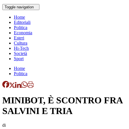
Toggle navigation
Home
Editoriali
Politica
Economia
Esteri
Cultura
Hi-Tech
Società
Sport
Home
Politica
MINIBOT, È SCONTRO FRA
SALVINI E TRIA
di