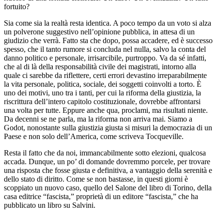
fortuito?
Sia come sia la realtà resta identica. A poco tempo da un voto si alza
un polverone suggestivo nell’opinione pubblica, in attesa di un
giudizio che verrà. Fatto sta che dopo, possa accadere, ed è successo
spesso, che il tanto rumore si concluda nel nulla, salvo la conta del
danno politico e personale, irrisarcibile, purtroppo. Va da sé infatti,
che al di là della responsabilità civile dei magistrati, intorno alla
quale ci sarebbe da riflettere, certi errori devastino irreparabilmente
la vita personale, politica, sociale, dei soggetti coinvolti a torto. È
uno dei motivi, uno tra i tanti, per cui la riforma della giustizia, la
riscrittura dell’intero capitolo costituzionale, dovrebbe affrontarsi
una volta per tutte. Eppure anche qua, proclami, ma risultati niente.
Da decenni se ne parla, ma la riforma non arriva mai. Siamo a
Godot, nonostante sulla giustizia giusta si misuri la democrazia di un
Paese e non solo dell’America, come scriveva Tocqueville.
Resta il fatto che da noi, immancabilmente sotto elezioni, qualcosa
accada. Dunque, un po’ di domande dovremmo porcele, per trovare
una risposta che fosse giusta e definitiva, a vantaggio della serenità e
dello stato di diritto. Come se non bastasse, in questi giorni è
scoppiato un nuovo caso, quello del Salone del libro di Torino, della
casa editrice “fascista,” proprietà di un editore “fascista,” che ha
pubblicato un libro su Salvini.