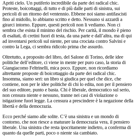
Apriti cielo. Un putiferio incredibile da parte dei radical chic.
Proteste, boicottaggi, di tutto e di più dalle parti di sinistra, sui
pericoli di un ritorno del ventennio. Ebbene noi siamo antifascisti
fino al midollo, lo abbiamo scritto e detto. Nessuno si azzardi a
girarci intorno. Eppure, questi pericoli non li vediamo. Non ci
sembra che esista il minimo del rischio. Per carità, il mondo è pieno
di esaltati, di cretini fuori di testa, da una parte e dall’altra, ma di qui
ad inventarsi pericoli sul niente, per una crociata contro Salvini e
contro la Lega, ci sembra ridicolo prima che assurdo.
Oltretutto, a proposito del libro, del Salone di Torino, delle idee
politiche dell’editore, ci viene in mente per puro caso, la storia di
Giangiacomo Feltrinelli, mica poco. Eppure, non ricordiamo
altrettante proposte di boicottaggio da parte dei radical chic.
Insomma, siamo seri: un libro si giudica per quel che dice, che
contiene, non per le idee politiche di chi lo edita, non per il pensiero
del suo editore, punto e basta. Chi è liberale, democratico sul serio,
non censura niente e nessuno, tranne nei casi di violazione o
istigazione fuori legge. La censura a prescindere è la negazione della
libertà e della democrazia.
Ecco perché siamo alle solite. C’è una sinistra e un mondo di
contorno, che non riesce a maturare la democrazia vera, il pensiero
liberale. Una sinistra che resta ipocritamente indietro, a conferma di
quanto da quelle parti, poco o niente sia cambiato.