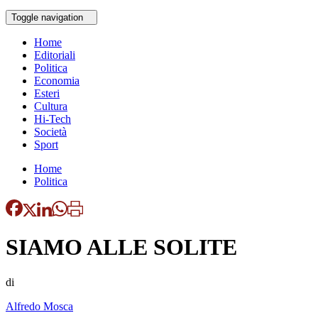
Toggle navigation
Home
Editoriali
Politica
Economia
Esteri
Cultura
Hi-Tech
Società
Sport
Home
Politica
SIAMO ALLE SOLITE
di
Alfredo Mosca