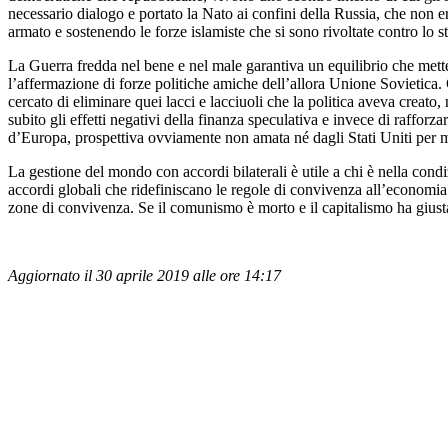
necessario dialogo e portato la Nato ai confini della Russia, che non e
armato e sostenendo le forze islamiste che si sono rivoltate contro lo s
La Guerra fredda nel bene e nel male garantiva un equilibrio che mette
l’affermazione di forze politiche amiche dell’allora Unione Sovietica. C
cercato di eliminare quei lacci e lacciuoli che la politica aveva creat
subito gli effetti negativi della finanza speculativa e invece di raffor
d’Europa, prospettiva ovviamente non amata né dagli Stati Uniti per mi
La gestione del mondo con accordi bilaterali è utile a chi è nella condi
accordi globali che ridefiniscano le regole di convivenza all’economia m
zone di convivenza. Se il comunismo è morto e il capitalismo ha giust
Aggiornato il 30 aprile 2019 alle ore 14:17