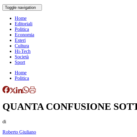
Toggle navigation
Home
Editoriali
Politica
Economia
Esteri
Cultura
Hi-Tech
Società
Sport
Home
Politica
QUANTA CONFUSIONE SOTT
di
Roberto Giuliano