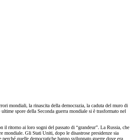
rrori mondiali, la rinascita della democrazia, la caduta del muro di
e ultime spore della Seconda guerra mondiale si è trasformato nel
n il ritorno ai loro sogni del passato di “grandeur”. La Russia, che
e mondiale. Gli Stati Uniti, dopo le disastrose presidenze sia
se perché quelle democratiche hanno sviluppato guerre dove era