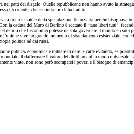
ra nei patti del disgelo. Quelle repubblicane non hanno avuto la strategi
tesso Occidente, che secondo loro li ha traditi.
va a freno le spinte della speculazione finanziaria perché bisognava im
on la caduta del Muro di Berlino è scattato il “tana liberi tutti”, facend
o, nel delirio che l’economia potesse da sola governare il mondo e i suo
zare l’unione vive un grande momento di sbandamento esistenziale, con clas
opia politica né dai russi.
zione politica, economica e militare di dare le carte evitando, se possibi
ondiale, il riaffermare il valore dei diritti umani in modo universale, s
amente vinto, non sono però scomparsi i poveri e il bisogno di emancipa