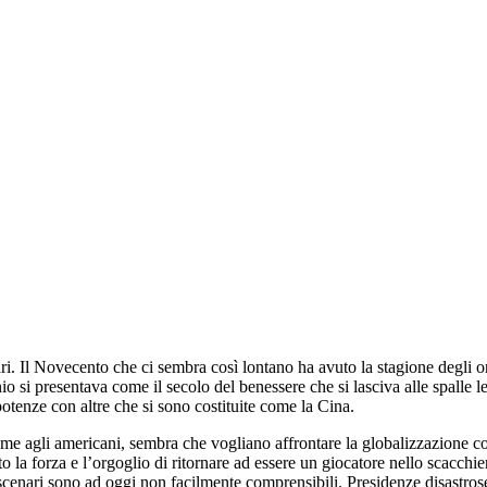
ari. Il Novecento che ci sembra così lontano ha avuto la stagione degli o
 si presentava come il secolo del benessere che si lasciva alle spalle l
rpotenze con altre che si sono costituite come la Cina.
eme agli americani, sembra che vogliano affrontare la globalizzazione co
a forza e l’orgoglio di ritornare ad essere un giocatore nello scacchier
 scenari sono ad oggi non facilmente comprensibili. Presidenze disastro