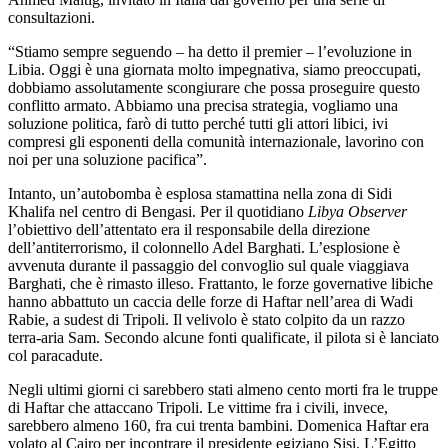
consultazioni.
“Stiamo sempre seguendo – ha detto il premier – l’evoluzione in
Libia. Oggi è una giornata molto impegnativa, siamo preoccupati,
dobbiamo assolutamente scongiurare che possa proseguire questo
conflitto armato. Abbiamo una precisa strategia, vogliamo una
soluzione politica, farò di tutto perché tutti gli attori libici, ivi
compresi gli esponenti della comunità internazionale, lavorino con
noi per una soluzione pacifica”.
Intanto, un’autobomba è esplosa stamattina nella zona di Sidi
Khalifa nel centro di Bengasi. Per il quotidiano
Libya Observer
l’obiettivo dell’attentato era il responsabile della direzione
dell’antiterrorismo, il colonnello Adel Barghati. L’esplosione è
avvenuta durante il passaggio del convoglio sul quale viaggiava
Barghati, che è rimasto illeso. Frattanto, le forze governative libiche
hanno abbattuto un caccia delle forze di Haftar nell’area di Wadi
Rabie, a sudest di Tripoli. Il velivolo è stato colpito da un razzo
terra-aria Sam. Secondo alcune fonti qualificate, il pilota si è lanciato
col paracadute.
Negli ultimi giorni ci sarebbero stati almeno cento morti fra le truppe
di Haftar che attaccano Tripoli. Le vittime fra i civili, invece,
sarebbero almeno 160, fra cui trenta bambini. Domenica Haftar era
volato al Cairo per incontrare il presidente egiziano Sisi. L’Egitto