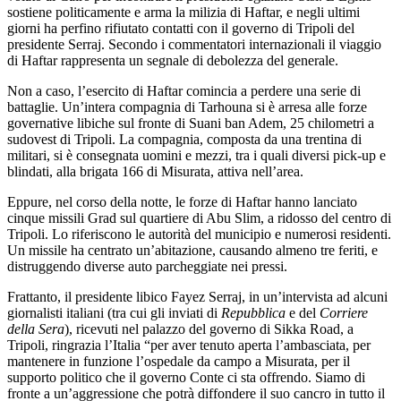
sostiene politicamente e arma la milizia di Haftar, e negli ultimi
giorni ha perfino rifiutato contatti con il governo di Tripoli del
presidente Serraj. Secondo i commentatori internazionali il viaggio
di Haftar rappresenta un segnale di debolezza del generale.
Non a caso, l’esercito di Haftar comincia a perdere una serie di
battaglie. Un’intera compagnia di Tarhouna si è arresa alle forze
governative libiche sul fronte di Suani ban Adem, 25 chilometri a
sudovest di Tripoli. La compagnia, composta da una trentina di
militari, si è consegnata uomini e mezzi, tra i quali diversi pick-up e
blindati, alla brigata 166 di Misurata, attiva nell’area.
Eppure, nel corso della notte, le forze di Haftar hanno lanciato
cinque missili Grad sul quartiere di Abu Slim, a ridosso del centro di
Tripoli. Lo riferiscono le autorità del municipio e numerosi residenti.
Un missile ha centrato un’abitazione, causando almeno tre feriti, e
distruggendo diverse auto parcheggiate nei pressi.
Frattanto, il presidente libico Fayez Serraj, in un’intervista ad alcuni
giornalisti italiani (tra cui gli inviati di
Repubblica
e del
Corriere
della Sera
), ricevuti nel palazzo del governo di Sikka Road, a
Tripoli, ringrazia l’Italia “per aver tenuto aperta l’ambasciata, per
mantenere in funzione l’ospedale da campo a Misurata, per il
supporto politico che il governo Conte ci sta offrendo. Siamo di
fronte a un’aggressione che potrà diffondere il suo cancro in tutto il