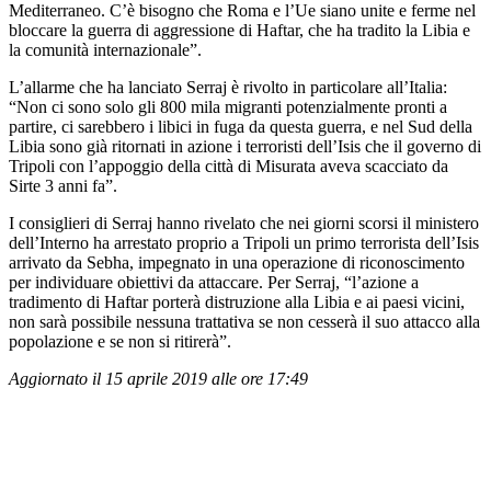
Mediterraneo. C’è bisogno che Roma e l’Ue siano unite e ferme nel
bloccare la guerra di aggressione di Haftar, che ha tradito la Libia e
la comunità internazionale”.
L’allarme che ha lanciato Serraj è rivolto in particolare all’Italia:
“Non ci sono solo gli 800 mila migranti potenzialmente pronti a
partire, ci sarebbero i libici in fuga da questa guerra, e nel Sud della
Libia sono già ritornati in azione i terroristi dell’Isis che il governo di
Tripoli con l’appoggio della città di Misurata aveva scacciato da
Sirte 3 anni fa”.
I consiglieri di Serraj hanno rivelato che nei giorni scorsi il ministero
dell’Interno ha arrestato proprio a Tripoli un primo terrorista dell’Isis
arrivato da Sebha, impegnato in una operazione di riconoscimento
per individuare obiettivi da attaccare. Per Serraj, “l’azione a
tradimento di Haftar porterà distruzione alla Libia e ai paesi vicini,
non sarà possibile nessuna trattativa se non cesserà il suo attacco alla
popolazione e se non si ritirerà”.
Aggiornato il 15 aprile 2019 alle ore 17:49