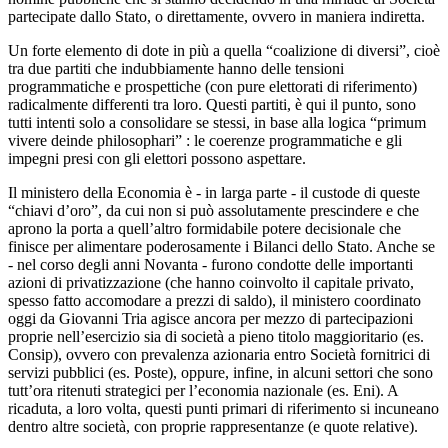
partecipate dallo Stato, o direttamente, ovvero in maniera indiretta.
Un forte elemento di dote in più a quella “coalizione di diversi”, cioè
tra due partiti che indubbiamente hanno delle tensioni
programmatiche e prospettiche (con pure elettorati di riferimento)
radicalmente differenti tra loro. Questi partiti, è qui il punto, sono
tutti intenti solo a consolidare se stessi, in base alla logica “primum
vivere deinde philosophari” : le coerenze programmatiche e gli
impegni presi con gli elettori possono aspettare.
Il ministero della Economia è - in larga parte - il custode di queste
“chiavi d’oro”, da cui non si può assolutamente prescindere e che
aprono la porta a quell’altro formidabile potere decisionale che
finisce per alimentare poderosamente i Bilanci dello Stato. Anche se
- nel corso degli anni Novanta - furono condotte delle importanti
azioni di privatizzazione (che hanno coinvolto il capitale privato,
spesso fatto accomodare a prezzi di saldo), il ministero coordinato
oggi da Giovanni Tria agisce ancora per mezzo di partecipazioni
proprie nell’esercizio sia di società a pieno titolo maggioritario (es.
Consip), ovvero con prevalenza azionaria entro Società fornitrici di
servizi pubblici (es. Poste), oppure, infine, in alcuni settori che sono
tutt’ora ritenuti strategici per l’economia nazionale (es. Eni). A
ricaduta, a loro volta, questi punti primari di riferimento si incuneano
dentro altre società, con proprie rappresentanze (e quote relative).