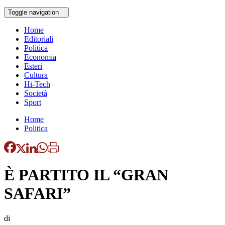
Toggle navigation
Home
Editoriali
Politica
Economia
Esteri
Cultura
Hi-Tech
Società
Sport
Home
Politica
È PARTITO IL “GRAN
SAFARI”
di