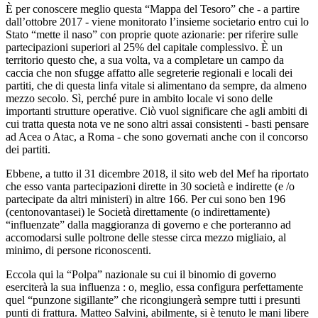
È per conoscere meglio questa “Mappa del Tesoro” che - a partire
dall’ottobre 2017 - viene monitorato l’insieme societario entro cui lo
Stato “mette il naso” con proprie quote azionarie: per riferire sulle
partecipazioni superiori al 25% del capitale complessivo. È un
territorio questo che, a sua volta, va a completare un campo da
caccia che non sfugge affatto alle segreterie regionali e locali dei
partiti, che di questa linfa vitale si alimentano da sempre, da almeno
mezzo secolo. Sì, perché pure in ambito locale vi sono delle
importanti strutture operative. Ciò vuol significare che agli ambiti di
cui tratta questa nota ve ne sono altri assai consistenti - basti pensare
ad Acea o Atac, a Roma - che sono governati anche con il concorso
dei partiti.
Ebbene, a tutto il 31 dicembre 2018, il sito web del Mef ha riportato
che esso vanta partecipazioni dirette in 30 società e indirette (e /o
partecipate da altri ministeri) in altre 166. Per cui sono ben 196
(centonovantasei) le Società direttamente (o indirettamente)
“influenzate” dalla maggioranza di governo e che porteranno ad
accomodarsi sulle poltrone delle stesse circa mezzo migliaio, al
minimo, di persone riconoscenti.
Eccola qui la “Polpa” nazionale su cui il binomio di governo
eserciterà la sua influenza : o, meglio, essa configura perfettamente
quel “punzone sigillante” che ricongiungerà sempre tutti i presunti
punti di frattura. Matteo Salvini, abilmente, si è tenuto le mani libere