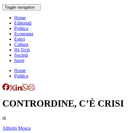
Toggle navigation
Home
Editoriali
Politica
Economia
Esteri
Cultura
Hi-Tech
Società
Sport
Home
Politica
CONTRORDINE, C’È CRISI
di
Alfredo Mosca