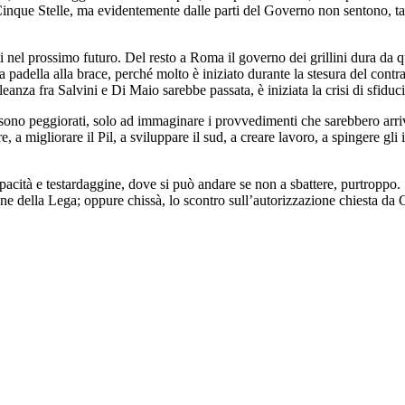
Cinque Stelle, ma evidentemente dalle parti del Governo non sentono, tant
i nel prossimo futuro. Del resto a Roma il governo dei grillini dura da qu
a padella alla brace, perché molto è iniziato durante la stesura del cont
anza fra Salvini e Di Maio sarebbe passata, è iniziata la crisi di sfiducia
, sono peggiorati, solo ad immaginare i provvedimenti che sarebbero arri
a migliorare il Pil, a sviluppare il sud, a creare lavoro, a spingere gli 
acità e testardaggine, dove si può andare se non a sbattere, purtroppo
e della Lega; oppure chissà, lo scontro sull’autorizzazione chiesta da C