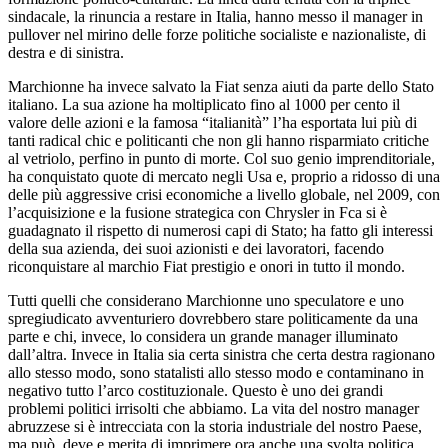
sindacale, la rinuncia a restare in Italia, hanno messo il manager in
pullover nel mirino delle forze politiche socialiste e nazionaliste, di
destra e di sinistra.
Marchionne ha invece salvato la Fiat senza aiuti da parte dello Stato
italiano. La sua azione ha moltiplicato fino al 1000 per cento il
valore delle azioni e la famosa “italianità” l’ha esportata lui più di
tanti radical chic e politicanti che non gli hanno risparmiato critiche
al vetriolo, perfino in punto di morte. Col suo genio imprenditoriale,
ha conquistato quote di mercato negli Usa e, proprio a ridosso di una
delle più aggressive crisi economiche a livello globale, nel 2009, con
l’acquisizione e la fusione strategica con Chrysler in Fca si è
guadagnato il rispetto di numerosi capi di Stato; ha fatto gli interessi
della sua azienda, dei suoi azionisti e dei lavoratori, facendo
riconquistare al marchio Fiat prestigio e onori in tutto il mondo.
Tutti quelli che considerano Marchionne uno speculatore e uno
spregiudicato avventuriero dovrebbero stare politicamente da una
parte e chi, invece, lo considera un grande manager illuminato
dall’altra. Invece in Italia sia certa sinistra che certa destra ragionano
allo stesso modo, sono statalisti allo stesso modo e contaminano in
negativo tutto l’arco costituzionale. Questo è uno dei grandi
problemi politici irrisolti che abbiamo. La vita del nostro manager
abruzzese si è intrecciata con la storia industriale del nostro Paese,
ma può, deve e merita di imprimere ora anche una svolta politica.