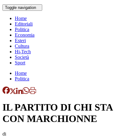
Toggle navigation
Home
Editoriali
Politica
Economia
Esteri
Cultura
Hi-Tech
Società
Sport
Home
Politica
IL PARTITO DI CHI STA
CON MARCHIONNE
di