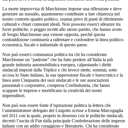
La morte improvvisa di Marchionne impone una riflessione e deve
generare un sussulto, quantomeno contribuire a fare chiarezza nel
nostro contorto quadro politico, oramai privo di punti di riferimento
culturali e chiari connotati ideali. Non possono esserci alleanze tra
forze politiche, o peggio iscritti allo stesso partito, che hanno avuto
di Sergio Marchionne una visione opposta, perché questa
contraddizione continuerà a rallentare e confondere la linea politico-
economica, fiscale e industriale di questo paese.
Non può esserci comunanza politica tra chi ha considerato
Marchionne un “padrone” che ha fatto perdere all’Italia la più
grande industria automobilistica europea, calpestando i diritti
sindacali imposti dalla Triplice e chi invece mette, semmai, sotto
accusa lo Stato italiano, la sua oppressione fiscale e burocratica e la
linea anni Cinquanta dei suoi sindacati e le sue associazioni
parastatali e corporative, compresa Confindustria, che fanno
scappare le imprese e mortificano la creatività dei nostri
imprenditori.
Non può non essere fonte d’ispirazione politica la lettera che
l’amministratore delegato del Lingotto scrisse a Emma Marcegaglia
nel 2011 con la quale, proprio in dissenso con le politiche sindacali,
decretò l’uscita di Fiat dalla principale Confederazione delle imprese
italiane con un addio coraggioso e liberatorio. Chi ha considerato