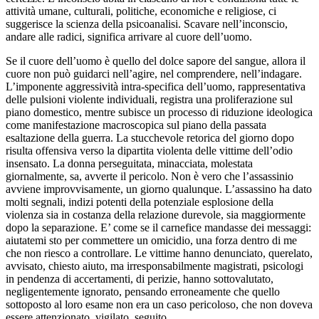
attività umane, culturali, politiche, economiche e religiose, ci
suggerisce la scienza della psicoanalisi. Scavare nell’inconscio,
andare alle radici, significa arrivare al cuore dell’uomo.
Se il cuore dell’uomo è quello del dolce sapore del sangue, allora il
cuore non può guidarci nell’agire, nel comprendere, nell’indagare.
L’imponente aggressività intra-specifica dell’uomo, rappresentativa
delle pulsioni violente individuali, registra una proliferazione sul
piano domestico, mentre subisce un processo di riduzione ideologica
come manifestazione macroscopica sul piano della passata
esaltazione della guerra. La stucchevole retorica del giorno dopo
risulta offensiva verso la dipartita violenta delle vittime dell’odio
insensato. La donna perseguitata, minacciata, molestata
giornalmente, sa, avverte il pericolo. Non è vero che l’assassinio
avviene improvvisamente, un giorno qualunque. L’assassino ha dato
molti segnali, indizi potenti della potenziale esplosione della
violenza sia in costanza della relazione durevole, sia maggiormente
dopo la separazione. E’ come se il carnefice mandasse dei messaggi:
aiutatemi sto per commettere un omicidio, una forza dentro di me
che non riesco a controllare. Le vittime hanno denunciato, querelato,
avvisato, chiesto aiuto, ma irresponsabilmente magistrati, psicologi
in pendenza di accertamenti, di perizie, hanno sottovalutato,
negligentemente ignorato, pensando erroneamente che quello
sottoposto al loro esame non era un caso pericoloso, che non doveva
essere attenzionato, vigilato, seguito.