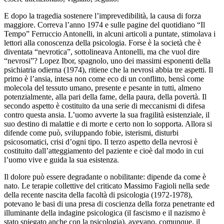
E dopo la tragedia sostenere l’imprevedibilità, la causa di forza
maggiore. Correva l’anno 1974 e sulle pagine del quotidiano “Il
Tempo” Ferruccio Antonelli, in alcuni articoli a puntate, stimolava i
lettori alla conoscenza della psicologia. Forse è la società che è
diventata “nevrotica”, sottolineava Antonelli, ma che vuol dire
“nevrosi”? Lopez Ibor, spagnolo, uno dei massimi esponenti della
psichiatria odierna (1974), ritiene che la nevrosi abbia tre aspetti. Il
primo è l’ansia, intesa non come eco di un conflitto, bensì come
molecola del tessuto umano, presente e pesante in tutti, almeno
potenzialmente, alla pari della fame, della paura, della povertà. Il
secondo aspetto è costituito da una serie di meccanismi di difesa
contro questa ansia. L’uomo avverte la sua fragilità esistenziale, il
suo destino di malattie e di morte e certo non lo sopporta. Allora si
difende come può, sviluppando fobie, isterismi, disturbi
psicosomatici, crisi d’ogni tipo. Il terzo aspetto della nevrosi è
costituito dall’atteggiamento del paziente e cioè dal modo in cui
l’uomo vive e guida la sua esistenza.
Il dolore può essere degradante o nobilitante: dipende da come è
nato. Le terapie collettive del criticato Massimo Fagioli nella sede
della recente nascita della facoltà di psicologia (1972-1978),
potevano le basi di una presa di coscienza della forza penetrante ed
illuminante della indagine psicologica (il fascismo e il nazismo è
stato spiegato anche con la psicologia), avevano, comunque, il