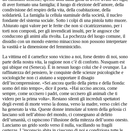
di aver formato una famiglia; il luogo di elezione dell’amore, della
condivisione del respiro della vita, della coabitazione, della
solidarietà. La famiglia la cellula staminale della società, il nucleo
fondante del sistema sociale. Sotto i colpi di una pistola tutto muore.
Abiurato ogni valore per le ferite che non si cicatrizzeranno, per i
torti non composti, per gli invendicati insulti, per le angosce che
conducono gli animi alla rivolta. La pochezza del luogo comune, il
dissidio con un mondo esterno minaccioso non possono interpretare
la vastità e la dimensione del femminicidio.
La vittima ed il carnefice sono vicino a noi, forse dentro di noi, sono
parte della nostra vita, la ragione non c’è di conforto. Nusquam est
qui ubique est (Seneca). È in nessun luogo colui che è ovunque. La
raffinatezza del pensiero, le conquiste delle scienze psicologiche e
sociologiche non ci aiutano a sopportare il disagio
dell’incomprensione. «Sei ancora quello della pietra e della fionda:
uomo del mio tempo», dice il poeta. «Hai ucciso ancora, come
sempre, come uccisero i padri, come uccisero gli animali che ti
videro per la prima volta». Restano silenti gli increduli spettatori
degli eventi di morte verso la donna, verso la madre, verso colei che
ha generato la vita. Queste donne immolate al totem della gelosia ci
lasciano soli nell’abisso del mondo, ci consegnano al delirio
dell’umanità, ci rapiscono l’illusione della mitezza dell’uomo onesto.
Lanciamo un grido sordo verso il nulla, vacillando su fragili
certezze. L’inconscio abita in ciascuno di noi e condiziona tutte le