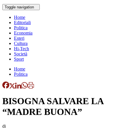
Toggle navigation
Home
Editoriali
Politica
Economia
Esteri
Cultura
Hi-Tech
Società
Sport
Home
Politica
BISOGNA SALVARE LA
“MADRE BUONA”
di