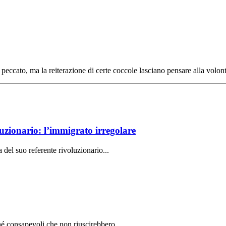
a peccato, ma la reiterazione di certe coccole lasciano pensare alla volontà
luzionario: l’immigrato irregolare
a del suo referente rivoluzionario...
é consapevoli che non riuscirebbero...