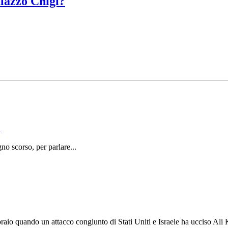
alazzo Chigi?
o
o scorso, per parlare...
braio quando un attacco congiunto di Stati Uniti e Israele ha ucciso Ali