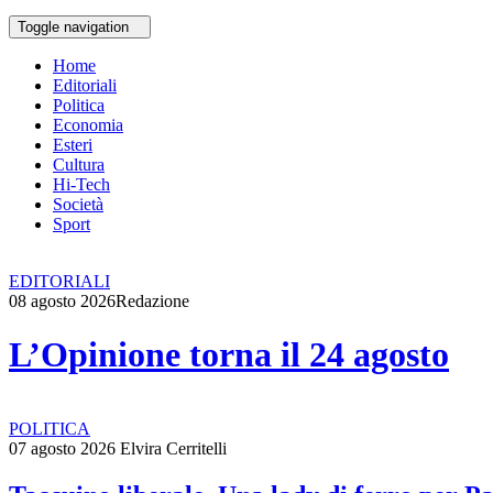
Toggle navigation
Home
Editoriali
Politica
Economia
Esteri
Cultura
Hi-Tech
Società
Sport
EDITORIALI
08 agosto 2026
Redazione
L’Opinione torna il 24 agosto
POLITICA
07 agosto 2026
Elvira Cerritelli