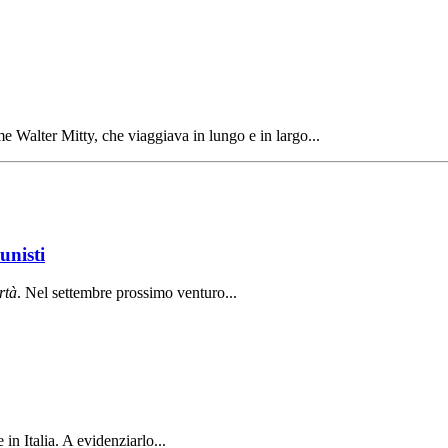
 Walter Mitty, che viaggiava in lungo e in largo...
unisti
rt
à
. Nel settembre prossimo venturo...
in Italia. A evidenziarlo...