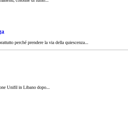
rmanenti, colonne di fumo...
ga
rattutto perché prendere la via della quiescenza...
one Unifil in Libano dopo...