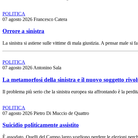
POLITICA
07 agosto 2026
Francesco Catera
Orrore a sinistra
La sinistra si astiene sulle vittime di mala giustizia. A pensar male si f
POLITICA
07 agosto 2026
Antonino Sala
La metamorfosi della sinistra e il nuovo soggetto rivo
Il problema più serio che la sinistra europea sta affrontando è la perdit
POLITICA
07 agosto 2026
Pietro Di Muccio de Quattro
Suicidio politicamente assistito
È assodato. Quelli del Campo largo vogliono perdere le elezioni perch