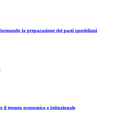
sformando la preparazione dei pasti quotidiani
o
r il tessuto economico e istituzionale