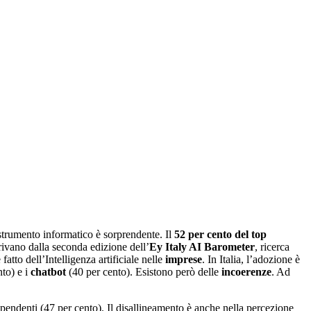
strumento informatico è sorprendente. Il
52 per cento del top
rivano dalla seconda edizione dell’
Ey Italy AI Barometer
, ricerca
fatto dell’Intelligenza artificiale nelle
imprese
. In Italia, l’adozione è
to) e i
chatbot
(40 per cento). Esistono però delle
incoerenze
. Ad
dipendenti (47 per cento). Il disallineamento è anche nella percezione