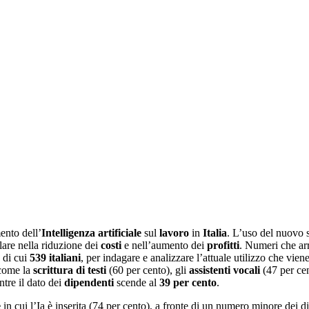
mento dell’
Intelligenza artificiale
sul
lavoro
in
Italia
. L’uso del nuovo 
olare nella riduzione dei
costi
e nell’aumento dei
profitti
. Numeri che ar
, di cui
539 italiani
, per indagare e analizzare l’attuale utilizzo che viene 
 come la
scrittura di testi
(60 per cento), gli
assistenti vocali
(47 per cen
ntre il dato dei
dipendenti
scende al
39 per cento
.
e
in cui l’Ia è inserita (74 per cento), a fronte di un numero minore dei 