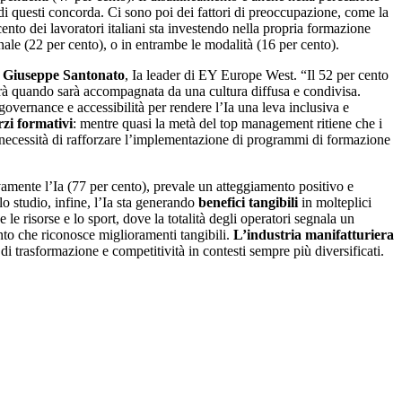
 di questi concorda. Ci sono poi dei fattori di preoccupazione, come la
cento dei lavoratori italiani sta investendo nella propria formazione
onale (22 per cento), o in entrambe le modalità (16 per cento).
a
Giuseppe Santonato
, Ia leader di EY Europe West. “Il 52 per cento
riverà quando sarà accompagnata da una cultura diffusa e condivisa.
governance e accessibilità per rendere l’Ia una leva inclusiva e
rzi formativi
: mentre quasi la metà del top management ritiene che i
a necessità di rafforzare l’implementazione di programmi di formazione
vamente l’Ia (77 per cento), prevale un atteggiamento positivo e
o studio, infine, l’Ia sta generando
benefici tangibili
in molteplici
le risorse e lo sport, dove la totalità degli operatori segnala un
nto che riconosce miglioramenti tangibili.
L’industria manifatturiera
i trasformazione e competitività in contesti sempre più diversificati.