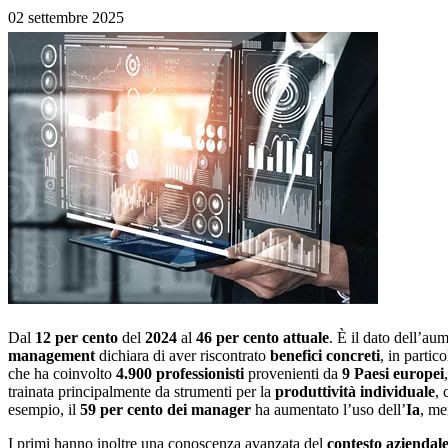
02 settembre 2025
Dal
12 per cento
del
2024
al
46 per cento attuale
. È il dato dell’au
management
dichiara di aver riscontrato
benefici concreti
, in partic
che ha coinvolto
4.900 professionisti
provenienti da
9 Paesi europei
trainata principalmente da strumenti per la
produttività individuale
,
esempio, il
59 per cento dei manager
ha aumentato l’uso dell’
Ia
, me
I primi hanno inoltre una conoscenza avanzata del
contesto aziendal