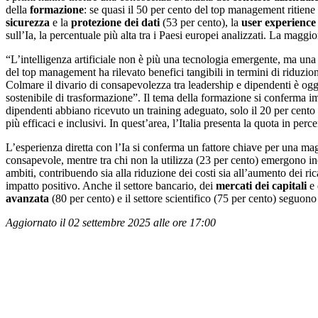
della
formazione
: se quasi il 50 per cento del top management ritiene
sicurezza
e la
protezione dei dati
(53 per cento), la
user experience
sull’Ia, la percentuale più alta tra i Paesi europei analizzati. La magg
“L’intelligenza artificiale non è più una tecnologia emergente, ma un
del top management ha rilevato benefici tangibili in termini di riduzion
Colmare il divario di consapevolezza tra leadership e dipendenti è oggi
sostenibile di trasformazione”. Il tema della formazione si conferma i
dipendenti abbiano ricevuto un training adeguato, solo il 20 per cento
più efficaci e inclusivi. In quest’area, l’Italia presenta la quota in pe
L’esperienza diretta con l’Ia si conferma un fattore chiave per una mag
consapevole, mentre tra chi non la utilizza (23 per cento) emergono inc
ambiti, contribuendo sia alla riduzione dei costi sia all’aumento dei ric
impatto positivo. Anche il settore bancario, dei
mercati dei capitali
e 
avanzata
(80 per cento) e il settore scientifico (75 per cento) seguon
Aggiornato il 02 settembre 2025 alle ore 17:00