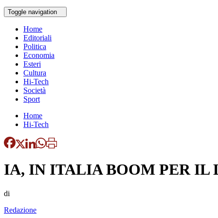
Toggle navigation
Home
Editoriali
Politica
Economia
Esteri
Cultura
Hi-Tech
Società
Sport
Home
Hi-Tech
IA, IN ITALIA BOOM PER I
di
Redazione