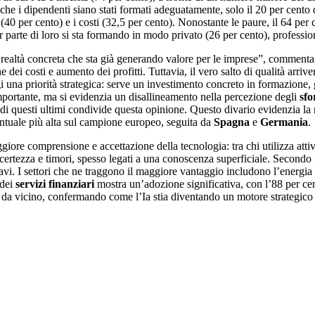
 che i dipendenti siano stati formati adeguatamente, solo il 20 per cento
(40 per cento) e i costi (32,5 per cento). Nonostante le paure, il 64 per 
ior parte di loro si sta formando in modo privato (26 per cento), professi
a realtà concreta che sta già generando valore per le imprese”, comment
e dei costi e aumento dei profitti. Tuttavia, il vero salto di qualità ar
 una priorità strategica: serve un investimento concreto in formazione, 
mportante, ma si evidenzia un disallineamento nella percezione degli
sfo
 di questi ultimi condivide questa opinione. Questo divario evidenzia l
rcentuale più alta sul campione europeo, seguita da
Spagna
e
Germania
.
giore comprensione e accettazione della tecnologia: tra chi utilizza atti
ertezza e timori, spesso legati a una conoscenza superficiale. Secondo l
avi. I settori che ne traggono il maggiore vantaggio includono l’energia e 
dei
servizi
finanziari
mostra un’adozione significativa, con l’88 per ce
o da vicino, confermando come l’Ia stia diventando un motore strategico d