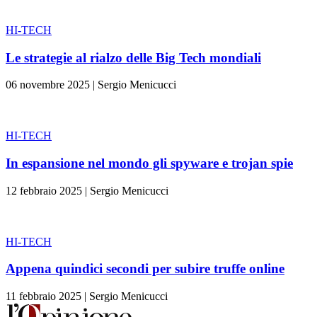
HI-TECH
Le strategie al rialzo delle Big Tech mondiali
06 novembre 2025
|
Sergio Menicucci
HI-TECH
In espansione nel mondo gli spyware e trojan spie
12 febbraio 2025
|
Sergio Menicucci
HI-TECH
Appena quindici secondi per subire truffe online
11 febbraio 2025
|
Sergio Menicucci