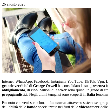
26 agosto 2025
Internet, WhatsApp, Facebook, Instagram, You Tube, TikTok, Vpn. 
grande vecchio
” di
George
Orwell
ha consolidato la sua
presenza
in
abbigliamento
, di
cibo
. Milioni di
hacker
sono quindi in grado di sfr
propagandistici
. Negli ultimi
tempi
si sono scoperti in
Italia
fenomen
Era noto che venissero clonati i
bancomat
attraverso sistemi sempre pi
dell’abilità delle
bande
specializzate nei furti dalle
videocamere
dell