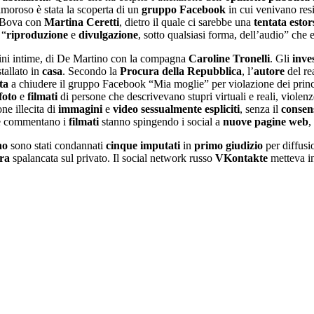
moroso è stata la scoperta di un
gruppo Facebook
in cui venivano resi
i Bova con
Martina Ceretti
, dietro il quale ci sarebbe una
tentata estor
 “
riproduzione
e
divulgazione
, sotto qualsiasi forma, dell’audio” che
ini intime, di De Martino con la compagna
Caroline Tronelli
. Gli
inve
tallato in
casa
. Secondo la
Procura
della Repubblica
, l’
autore
del re
ta
a chiudere il gruppo Facebook “Mia moglie” per violazione dei princ
foto
e
filmati
di persone che descrivevano stupri virtuali e reali, violenz
one illecita di
immagini
e
video
sessualmente espliciti
, senza il
consen
e commentano i
filmati
stanno spingendo i social a
nuove pagine web
,
no
sono stati condannati
cinque imputati
in
primo giudizio
per diffusi
tra
spalancata sul privato. Il social network russo
VKontakte
metteva i