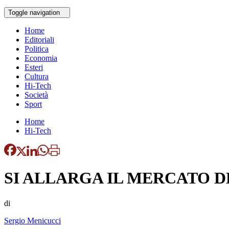
Toggle navigation
Home
Editoriali
Politica
Economia
Esteri
Cultura
Hi-Tech
Società
Sport
Home
Hi-Tech
SI ALLARGA IL MERCATO DE
di
Sergio Menicucci