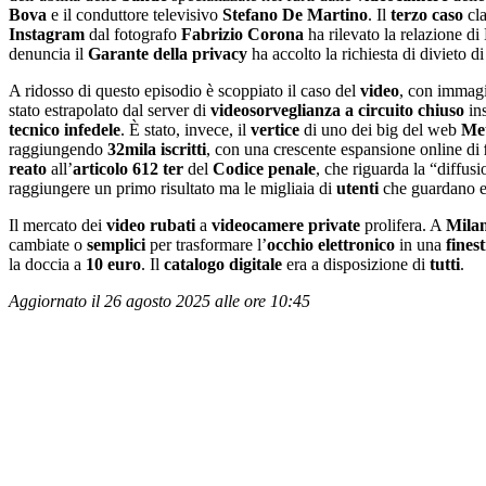
Bova
e il conduttore televisivo
Stefano De Martino
. Il
terzo caso
cla
Instagram
dal fotografo
Fabrizio Corona
ha rilevato la relazione d
denuncia il
Garante della privacy
ha accolto la richiesta di divieto di
A ridosso di questo episodio è scoppiato il caso del
video
, con immag
stato estrapolato dal server di
videosorveglianza
a circuito chiuso
ins
tecnico infedele
. È stato, invece, il
vertice
di uno dei big del web
Me
raggiungendo
32mila iscritti
, con una crescente espansione online di
reato
all’
articolo 612
ter
del
Codice penale
, che riguarda la “diffusi
raggiungere un primo risultato ma le migliaia di
utenti
che guardano 
Il mercato dei
video rubati
a
videocamere
private
prolifera. A
Mila
cambiate o
semplici
per trasformare l’
occhio elettronico
in una
fines
la doccia a
10 euro
. Il
catalogo
digitale
era a disposizione di
tutti
.
Aggiornato il 26 agosto 2025 alle ore 10:45