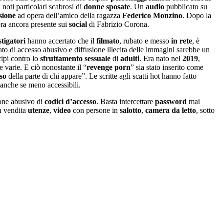
 noti particolari scabrosi di
donne sposate
. Un
audio
pubblicato su
sione
ad opera dell’amico della ragazza
Federico Monzino
. Dopo la
 era ancora presente sui
social
di Fabrizio Corona.
stigatori
hanno accertato che il
filmato
, rubato e messo
in
rete
, è
ato di accesso abusivo e diffusione illecita delle immagini sarebbe un
ipi contro lo
sfruttamento sessuale
di
adulti
. Era nato nel
2019
,
e varie. E ciò nonostante il “
revenge porn
” sia stato inserito come
so
della parte di chi appare”. Le scritte agli scatti hot hanno fatto
 anche se meno accessibili.
one abusivo di
codici d’accesso
. Basta intercettare
password
mai
n vendita
utenze
,
video
con persone in
salotto
,
camera da letto
, sotto