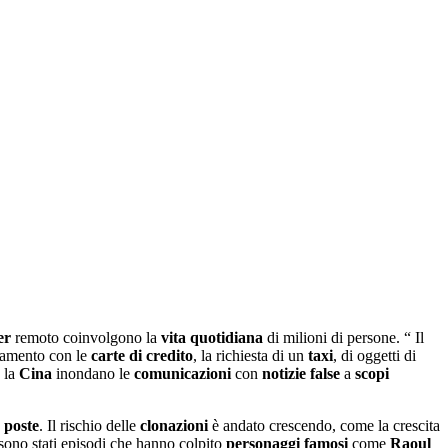
er
remoto coinvolgono la
vita quotidiana
di milioni di persone. “ Il
agamento con le
carte di credito
, la richiesta di un
taxi
, di oggetti di
 la
Cina
inondano le
comunicazioni
con
notizie false
a
scopi
e
poste
. Il rischio delle
clonazioni
è andato crescendo, come la crescita
sono stati episodi che hanno colpito
personaggi
famosi
come
Raoul