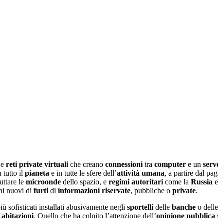
Le
reti private virtuali
che creano
connessioni
tra
computer
e un
serv
 tutto il
pianeta
e in tutte le sfere dell’
attività umana
, a partire dal p
uttare le
microonde
dello spazio, e
regimi autoritari
come la
Russia
e
i nuovi di
furti
di
informazioni riservate
, pubbliche o
private
.
ù sofisticati installati abusivamente negli
sportelli
delle
banche
o dell
e
abitazioni
. Quello che ha colpito l’attenzione dell’
opinione pubblica