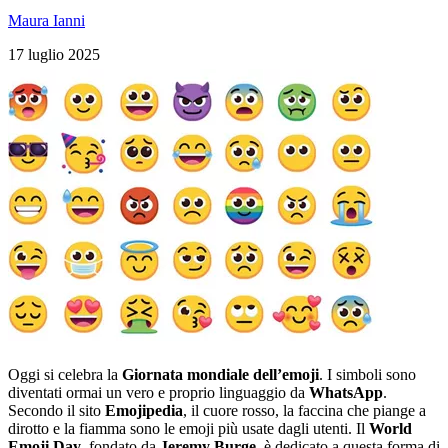
Maura Ianni
17 luglio 2025
Oggi si celebra la
Giornata mondiale dell’emoji
. I simboli sono
diventati ormai un vero e proprio linguaggio da
WhatsApp
.
Secondo il sito
Emojipedia
, il cuore rosso, la faccina che piange a
dirotto e la fiamma sono le emoji più usate dagli utenti. Il
World
Emoji Day
, fondato da
Jeremy Burge
, è dedicato a questa forma di