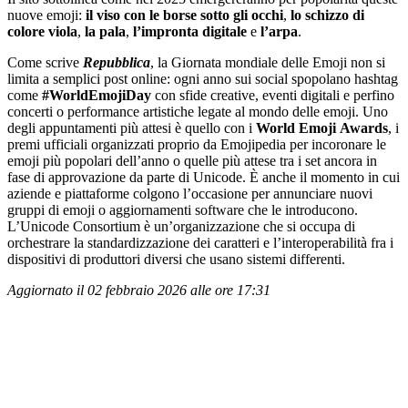
nuove emoji:
il viso con le borse sotto gli occhi
,
lo schizzo di
colore viola
,
la pala
,
l’impronta digitale
e
l’arpa
.
Come scrive
Repubblica
, la Giornata mondiale delle Emoji non si
limita a semplici post online: ogni anno sui social spopolano hashtag
come
#WorldEmojiDay
con sfide creative, eventi digitali e perfino
concerti o performance artistiche legate al mondo delle emoji. Uno
degli appuntamenti più attesi è quello con i
World Emoji
Awards
, i
premi ufficiali organizzati proprio da Emojipedia per incoronare le
emoji più popolari dell’anno o quelle più attese tra i set ancora in
fase di approvazione da parte di Unicode. È anche il momento in cui
aziende e piattaforme colgono l’occasione per annunciare nuovi
gruppi di emoji o aggiornamenti software che le introducono.
L’Unicode Consortium è un’organizzazione che si occupa di
orchestrare la standardizzazione dei caratteri e l’interoperabilità fra i
dispositivi di produttori diversi che usano sistemi differenti.
Aggiornato il 02 febbraio 2026 alle ore 17:31