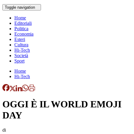
Toggle navigation
Home
Editoriali
Politica
Economia
Esteri
Cultura
Hi-Tech
Società
Sport
Home
Hi-Tech
OGGI È IL WORLD EMOJI
DAY
di