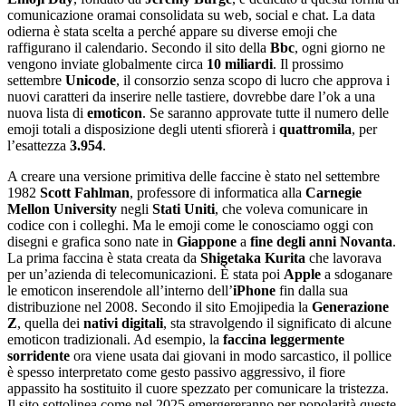
comunicazione oramai consolidata su web, social e chat. La data
odierna è stata scelta a perché appare su diverse emoji che
raffigurano il calendario. Secondo il sito della
Bbc
, ogni giorno ne
vengono inviate globalmente circa
10 miliardi
. Il prossimo
settembre
Unicode
, il consorzio senza scopo di lucro che approva i
nuovi caratteri da inserire nelle tastiere, dovrebbe dare l’ok a una
nuova lista di
emoticon
. Se saranno approvate tutte il numero delle
emoji totali a disposizione degli utenti sfiorerà i
quattromila
, per
l’esattezza
3.954
.
A creare una versione primitiva delle faccine è stato nel settembre
1982
Scott Fahlman
, professore di informatica alla
Carnegie
Mellon University
negli
Stati Uniti
, che voleva comunicare in
codice con i colleghi. Ma le emoji come le conosciamo oggi con
disegni e grafica sono nate in
Giappone
a
fine degli anni Novanta
.
La prima faccina è stata creata da
Shigetaka Kurita
che lavorava
per un’azienda di telecomunicazioni. È stata poi
Apple
a sdoganare
le emoticon inserendole all’interno dell’
iPhone
fin dalla sua
distribuzione nel 2008. Secondo il sito Emojipedia la
Generazione
Z
, quella dei
nativi digitali
, sta stravolgendo il significato di alcune
emoticon tradizionali. Ad esempio, la
faccina leggermente
sorridente
ora viene usata dai giovani in modo sarcastico, il pollice
è spesso interpretato come gesto passivo aggressivo, il fiore
appassito ha sostituito il cuore spezzato per comunicare la tristezza.
Il sito sottolinea come nel 2025 emergereranno per popolarità queste