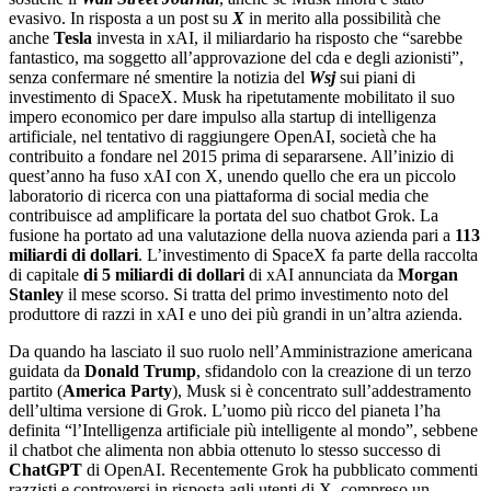
evasivo. In risposta a un post su
X
in merito alla possibilità che
anche
Tesla
investa in xAI, il miliardario ha risposto che “sarebbe
fantastico, ma soggetto all’approvazione del cda e degli azionisti”,
senza confermare né smentire la notizia del
Wsj
sui piani di
investimento di SpaceX. Musk ha ripetutamente mobilitato il suo
impero economico per dare impulso alla startup di intelligenza
artificiale, nel tentativo di raggiungere OpenAI, società che ha
contribuito a fondare nel 2015 prima di separarsene. All’inizio di
quest’anno ha fuso xAI con X, unendo quello che era un piccolo
laboratorio di ricerca con una piattaforma di social media che
contribuisce ad amplificare la portata del suo chatbot Grok. La
fusione ha portato ad una valutazione della nuova azienda pari a
113
miliardi di dollari
. L’investimento di SpaceX fa parte della raccolta
di capitale
di 5 miliardi di dollari
di xAI annunciata da
Morgan
Stanley
il mese scorso. Si tratta del primo investimento noto del
produttore di razzi in xAI e uno dei più grandi in un’altra azienda.
Da quando ha lasciato il suo ruolo nell’Amministrazione americana
guidata da
Donald Trump
, sfidandolo con la creazione di un terzo
partito (
America Party
), Musk si è concentrato sull’addestramento
dell’ultima versione di Grok. L’uomo più ricco del pianeta l’ha
definita “l’Intelligenza artificiale più intelligente al mondo”, sebbene
il chatbot che alimenta non abbia ottenuto lo stesso successo di
ChatGPT
di OpenAI. Recentemente Grok ha pubblicato commenti
razzisti e controversi in risposta agli utenti di X, compreso un