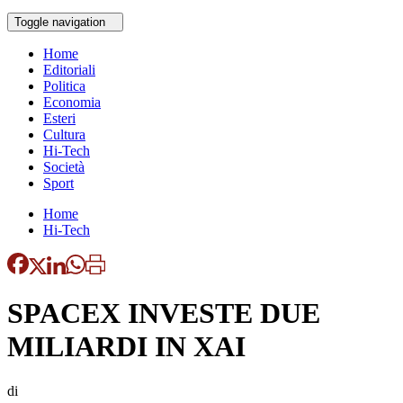
Toggle navigation
Home
Editoriali
Politica
Economia
Esteri
Cultura
Hi-Tech
Società
Sport
Home
Hi-Tech
SPACEX INVESTE DUE
MILIARDI IN XAI
di