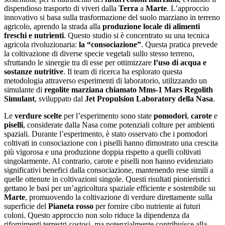
dispendioso trasporto di viveri dalla
Terra
a
Marte
. L’approccio
innovativo si basa sulla trasformazione del suolo marziano in terreno
agricolo, aprendo la strada alla
produzione locale di alimenti
freschi e nutrienti
. Questo studio si è concentrato su una tecnica
agricola rivoluzionaria:
la “consociazione”
. Questa pratica prevede
la coltivazione di diverse specie vegetali sullo stesso terreno,
sfruttando le sinergie tra di esse per ottimizzare
l’uso di acqua e
sostanze nutritive
. Il team di ricerca ha esplorato questa
metodologia attraverso esperimenti di laboratorio, utilizzando un
simulante di
regolite marziana chiamato Mms-1 Mars Regolith
Simulant
, sviluppato dal
Jet Propulsion Laboratory della
Nasa
.
Le
verdure scelte
per l’esperimento sono state
pomodori
,
carote
e
piselli
, considerate dalla Nasa come potenziali colture per ambienti
spaziali. Durante l’esperimento, è stato osservato che i pomodori
coltivati in consociazione con i piselli hanno dimostrato una crescita
più vigorosa e una produzione doppia rispetto a quelli coltivati
singolarmente. Al contrario, carote e piselli non hanno evidenziato
significativi benefici dalla consociazione, mantenendo rese simili a
quelle ottenute in coltivazioni singole. Questi risultati pionieristici
gettano le basi per un’agricoltura spaziale efficiente e sostenibile su
Marte
, promuovendo la coltivazione di verdure direttamente sulla
superficie del
Pianeta rosso
per fornire cibo nutriente ai futuri
coloni. Questo approccio non solo riduce la dipendenza da
rifornimenti terrestri costosi, ma potenzialmente contribuisce alla