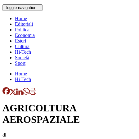
Toggle navigation
Home
Editoriali
Politica
Economia
Esteri
Cultura
Hi-Tech
Società
Sport
Home
Hi-Tech
AGRICOLTURA
AEROSPAZIALE
di