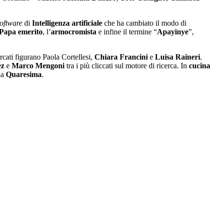
oftware
di
Intelligenza artificiale
che ha cambiato il modo di
Papa
emerito
, l’
armocromista
e infine il termine “
Apayinye
”,
ercati figurano Paola Cortellesi,
Chiara
Francini
e
Luisa
Raineri
.
ez
e
Marco
Mengoni
tra i più cliccati sul motore di ricerca. In
cucina
la
Quaresima
.