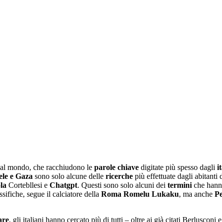
al mondo, che racchiudono le
parole
chiave
digitate più spesso dagli
i
ele e Gaza
sono solo alcune delle
ricerche
più effettuate dagli abitanti 
la
Cortebllesi e
Chatgpt
. Questi sono solo alcuni dei
termini
che hanno
assifiche, segue il calciatore della
Roma
Romelu
Lukaku
, ma anche
Pe
are
, gli italiani hanno cercato più di tutti – oltre ai già citati Berluscon