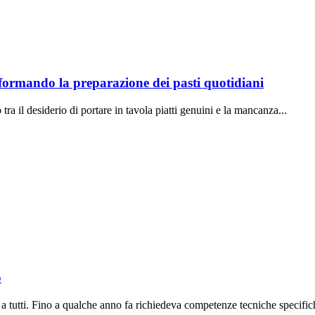
sformando la preparazione dei pasti quotidiani
ra il desiderio di portare in tavola piatti genuini e la mancanza...
o
a tutti. Fino a qualche anno fa richiedeva competenze tecniche specifich