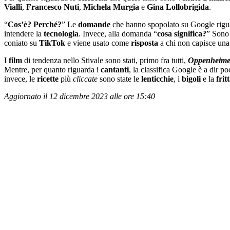
Vialli
,
Francesco
Nuti
,
Michela
Murgia
e
Gina
Lollobrigida
.
“
Cos’è?
Perché?
” Le
domande
che hanno spopolato su Google rigu
intendere la
tecnologia
. Invece, alla domanda “
cosa
significa?
” Sono 
coniato su
TikTok
e viene usato come
risposta
a chi non capisce un
I
film
di tendenza nello Stivale sono stati, primo fra tutti,
Oppenheime
Mentre, per quanto riguarda i
cantanti
, la classifica Google è a dir p
invece, le
ricette
più
cliccate
sono state le
lenticchie
, i
bigoli
e la
fri
Aggiornato il 12 dicembre 2023 alle ore 15:40