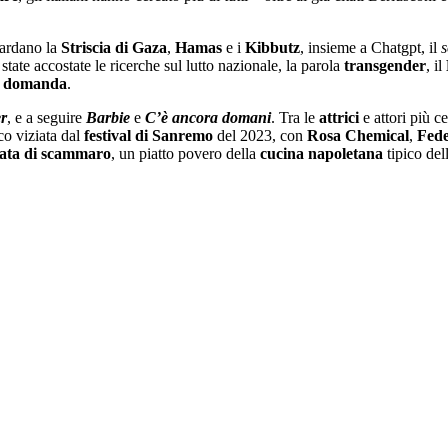
ardano la
Striscia di Gaza
,
Hamas
e i
Kibbutz
, insieme a Chatgpt, il
s
state accostate le ricerche sul lutto nazionale, la parola
transgender
, il
a
domanda
.
r
, e a seguire
Barbie
e
C’è ancora domani
. Tra le
attrici
e attori più c
oco viziata dal
festival di Sanremo
del 2023, con
Rosa
Chemical
,
Fed
ttata di scammaro
, un piatto povero della
cucina
napoletana
tipico del