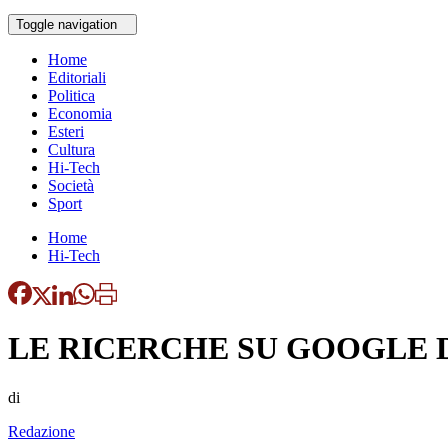
Toggle navigation
Home
Editoriali
Politica
Economia
Esteri
Cultura
Hi-Tech
Società
Sport
Home
Hi-Tech
LE RICERCHE SU GOOGLE D
di
Redazione