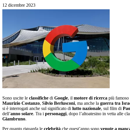
12 dicembre 2023
Sono uscite le
classifiche
di
Google
, il
motore di ricerca
più famoso 
Maurizio
Costanzo
,
Silvio
Berlusconi
, ma anche la
guerra tra Isra
si è interrogati anche sul significato di
lutto
nazionale
, sul film di
Pao
dell’
anno solare
. Tra i
personaggi
, dopo l’altoatesino in vetta alle cl
Giambruno
.
Per quanto riguarda le
celebrità
che quest’anno sono
venute a manc