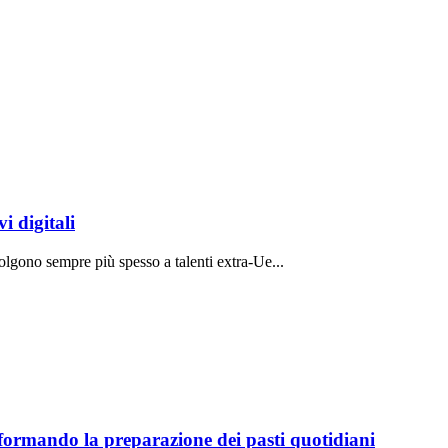
i digitali
volgono sempre più spesso a talenti extra-Ue...
sformando la preparazione dei pasti quotidiani