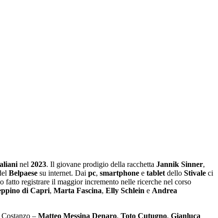
taliani
nel
2023
. Il giovane prodigio della racchetta
Jannik
Sinner
,
del
Belpaese
su internet. Dai
pc
,
smartphone
e
tablet
dello
Stivale
ci
 fatto registrare il maggior incremento nelle ricerche nel corso
ppino di Capri
,
Marta
Fascina
,
Elly
Schlein
e
Andrea
i e Costanzo –
Matteo
Messina
Denaro
,
Toto Cutugno
,
Gianluca