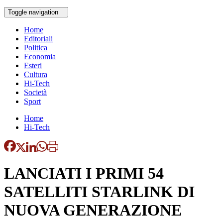
Toggle navigation
Home
Editoriali
Politica
Economia
Esteri
Cultura
Hi-Tech
Società
Sport
Home
Hi-Tech
LANCIATI I PRIMI 54
SATELLITI STARLINK DI
NUOVA GENERAZIONE