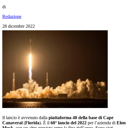
di
Redazione
28 dicembre 2022
Il lancio è avvenuto dalla
piattaforma 40 della base di
Cape
Canaveral
(
Florida
). È il
60° lancio del 2022
per l’azienda di
Elon
Musk
, con un altro previsto entro la fine dell’anno. Sono stati