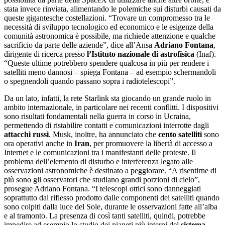
stata invece rinviata, alimentando le polemiche sui disturbi causati da
queste gigantesche costellazioni. “Trovare un compromesso tra le
necessità di sviluppo tecnologico ed economico e le esigenze della
comunità astronomica è possibile, ma richiede attenzione e qualche
sacrificio da parte delle aziende”, dice all’Ansa
Adriano Fontana
,
dirigente di ricerca presso
l’Istituto
nazionale di astrofisica
(Inaf).
“Queste ultime potrebbero spendere qualcosa in più per rendere i
satelliti meno dannosi – spiega Fontana – ad esempio schermandoli
o spegnendoli quando passano sopra i radiotelescopi”.
Da un lato, infatti, la rete Starlink sta giocando un grande ruolo in
ambito internazionale, in particolare nei recenti conflitti. I dispositivi
sono risultati fondamentali nella guerra in corso in Ucraina,
permettendo di ristabilire contatti e comunicazioni interrotte dagli
attacchi russi
. Musk, inoltre, ha annunciato che
cento satelliti
sono
ora operativi anche in
Iran
, per promuovere la libertà di accesso a
Internet e le comunicazioni tra i manifestanti delle proteste. Il
problema dell’elemento di disturbo e interferenza legato alle
osservazioni astronomiche è destinato a peggiorare. “A risentirne di
più sono gli osservatori che studiano grandi porzioni di cielo”,
prosegue Adriano Fontana. “I telescopi ottici sono danneggiati
soprattutto dal riflesso prodotto dalle componenti dei satelliti quando
sono colpiti dalla luce del Sole, durante le osservazioni fatte all’alba
e al tramonto. La presenza di così tanti satelliti, quindi, potrebbe
impedire ad esempio lo studio dei pianeti più interni del
sistema