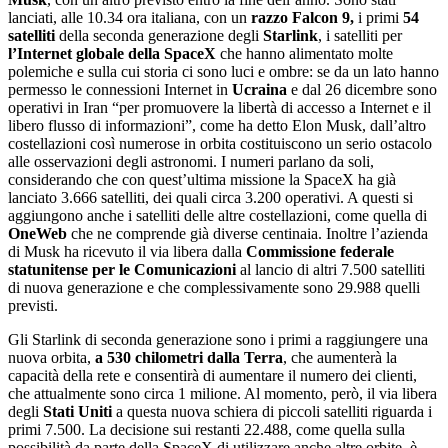
lanciati, alle 10.34 ora italiana, con un
razzo Falcon 9,
i primi
54
satelliti
della seconda generazione degli
Starlink
, i satelliti per
l’Internet globale della SpaceX
che hanno alimentato molte
polemiche e sulla cui storia ci sono luci e ombre: se da un lato hanno
permesso le connessioni Internet in
Ucraina
e dal 26 dicembre sono
operativi in Iran “per promuovere la libertà di accesso a Internet e il
libero flusso di informazioni”, come ha detto Elon Musk, dall’altro
costellazioni così numerose in orbita costituiscono un serio ostacolo
alle osservazioni degli astronomi. I numeri parlano da soli,
considerando che con quest’ultima missione la SpaceX ha già
lanciato 3.666 satelliti, dei quali circa 3.200 operativi. A questi si
aggiungono anche i satelliti delle altre costellazioni, come quella di
OneWeb
che ne comprende già diverse centinaia. Inoltre l’azienda
di Musk ha ricevuto il via libera dalla
Commissione federale
statunitense
per le Comunicazioni
al lancio di altri 7.500 satelliti
di nuova generazione e che complessivamente sono 29.988 quelli
previsti.
Gli Starlink di seconda generazione sono i primi a raggiungere una
nuova orbita,
a 530 chilometri dalla Terra
, che aumenterà la
capacità della rete e consentirà di aumentare il numero dei clienti,
che attualmente sono circa 1 milione. Al momento, però, il via libera
degli
Stati Uniti
a questa nuova schiera di piccoli satelliti riguarda i
primi 7.500. La decisione sui restanti 22.488, come quella sulla
possibilità da parte della SpaceX di utilizzare anche altre orbite, è