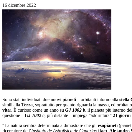
16 dicembre 2022
Sono stati individuati due nuovi
pianeti
– orbitanti intorno alla
stella
G
simili alla
Terra
, soprattutto per quanto riguarda la massa, ed orbitano
vita
). È curioso come un anno su
GJ 1002 b
, il pianeta più interno 
questione –
GJ 1002 c
, più distante – impiega “addirittura”
21
giorni
“La natura sembra determinata a dimostrare che gli
esopianeti
(pianeti
ricercatore dell’
Instituto de Astrofisica de Canarias
(
Iac
),
A
lejandro