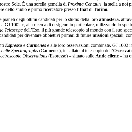
nostro Sole. È una sorella gemella di
Proxima Centauri
, la stella a noi 
re dello studio e primo ricercatore presso l’
Inaf
di
Torino
.
e pianeti degli ottimi candidati per lo studio della loro
atmosfera
, attra
a GJ 1002 c, alla ricerca di ossigeno in particolare, utilizzando lo spet
ge Telescope
dell’Eso, il più grande telescopio al mondo con il suo spe
andidati per diventare obbiettivi primari di future
missioni
spaziali, co
nti
Espresso
e
Carmenes
e alle loro osservazioni combinate. GJ 1002 inf
chelle Spectrographs
(Carmenes), installato al telescopio dell’
Osservato
pectroscopic Observations
(Espresso) – situato sulle
Ande
cilene
– ha os