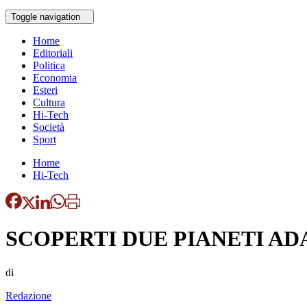
Toggle navigation
Home
Editoriali
Politica
Economia
Esteri
Cultura
Hi-Tech
Società
Sport
Home
Hi-Tech
SCOPERTI DUE PIANETI AD
di
Redazione