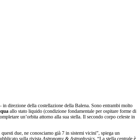
 in direzione della costellazione della Balena. Sono entrambi molto
cqua
allo stato liquido (condizione fondamentale per ospitare forme di
completare un’orbita attorno alla sua stella. Il secondo corpo celeste in
 questi due, ne conosciamo già 7 in sistemi vicini”, spiega un
ubblicato sulla rivista
Astronomy & Astrophysics
. “La stella centrale è