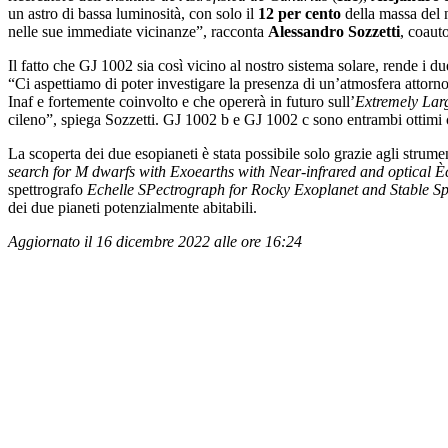
un astro di bassa luminosità, con solo il
12
per
cento
della massa del 
nelle sue immediate vicinanze”, racconta
Alessandro Sozzetti
, coauto
Il fatto che GJ 1002 sia così vicino al nostro sistema solare, rende i du
“Ci aspettiamo di poter investigare la presenza di un’atmosfera attorno 
Inaf e fortemente coinvolto e che opererà in futuro sull’
Extremely Lar
cileno”, spiega Sozzetti. GJ 1002 b e GJ 1002 c sono entrambi ottimi c
La scoperta dei due esopianeti è stata possibile solo grazie agli strume
search for M dwarfs with Exoearths with Near-infrared and optical È
spettrografo
Echelle SPectrograph for Rocky Exoplanet and Stable S
dei due pianeti potenzialmente abitabili.
Aggiornato il 16 dicembre 2022 alle ore 16:24