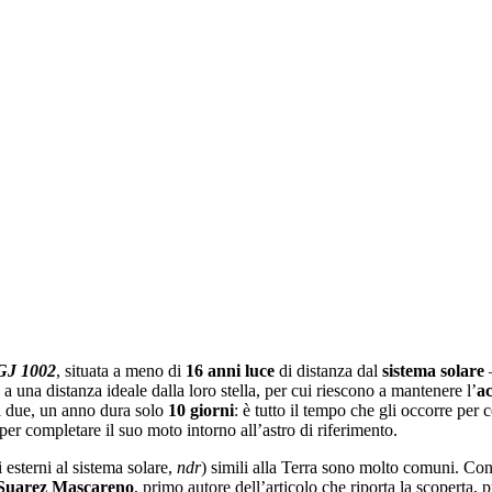
J 1002
, situata a meno di
16
anni
luce
di distanza dal
sistema
solare
–
 a una distanza ideale dalla loro stella, per cui riescono a mantenere l’
a
dei due, un anno dura solo
10
giorni
: è tutto il tempo che gli occorre per 
per completare il suo moto intorno all’astro di riferimento.
 esterni al sistema solare,
ndr
) simili alla Terra sono molto comuni. Con
 Suarez Mascareno
, primo autore dell’articolo che riporta la scoperta, p