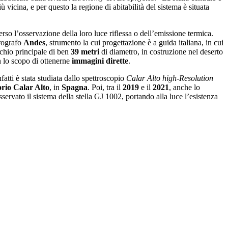
più vicina, e per questo la regione di abitabilità del sistema è situata
verso l’osservazione della loro luce riflessa o dell’emissione termica.
trografo
Andes
, strumento la cui progettazione è a guida italiana, in cui
cchio principale di ben
39
metri
di diametro, in costruzione nel deserto
n lo scopo di ottenerne
immagini
dirette
.
atti è stata studiata dallo spettroscopio
Calar Alto high-Resolution
rio Calar Alto
, in
Spagna
. Poi, tra il
2019
e il
2021
, anche lo
servato il sistema della stella GJ 1002, portando alla luce l’esistenza