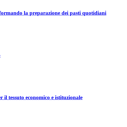
sformando la preparazione dei pasti quotidiani
o
r il tessuto economico e istituzionale