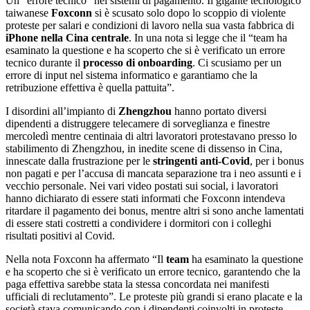
Un “errore tecnico” nei sistemi di pagamento. Il gigante tecnologico
taiwanese
Foxconn
si è scusato solo dopo lo scoppio di violente
proteste per salari e condizioni di lavoro nella sua vasta fabbrica di
iPhone nella Cina centrale
. In una nota si legge che il “team ha
esaminato la questione e ha scoperto che si è verificato un errore
tecnico durante il
processo di onboarding
. Ci scusiamo per un
errore di input nel sistema informatico e garantiamo che la
retribuzione effettiva è quella pattuita”.
I disordini all’impianto di
Zhengzhou
hanno portato diversi
dipendenti a distruggere telecamere di sorveglianza e finestre
mercoledì mentre centinaia di altri lavoratori protestavano presso lo
stabilimento di Zhengzhou, in inedite scene di dissenso in Cina,
innescate dalla frustrazione per le
stringenti anti-Covid
, per i bonus
non pagati e per l’accusa di mancata separazione tra i neo assunti e i
vecchio personale. Nei vari video postati sui social, i lavoratori
hanno dichiarato di essere stati informati che Foxconn intendeva
ritardare il pagamento dei bonus, mentre altri si sono anche lamentati
di essere stati costretti a condividere i dormitori con i colleghi
risultati positivi al Covid.
Nella nota Foxconn ha affermato “Il
team
ha esaminato la questione
e ha scoperto che si è verificato un errore tecnico, garantendo che la
paga effettiva sarebbe stata la stessa concordata nei manifesti
ufficiali di reclutamento”. Le proteste più grandi si erano placate e la
società stava comunicando con i dipendenti coinvolti in proteste