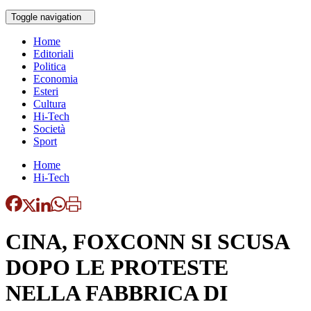
Toggle navigation
Home
Editoriali
Politica
Economia
Esteri
Cultura
Hi-Tech
Società
Sport
Home
Hi-Tech
CINA, FOXCONN SI SCUSA
DOPO LE PROTESTE
NELLA FABBRICA DI