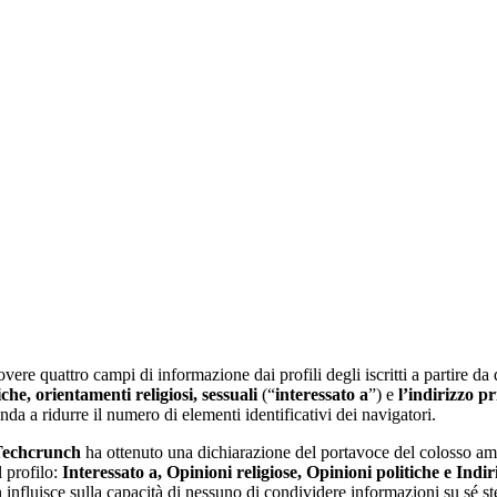
overe quattro campi di informazione dai profili degli iscritti a partire da
iche, orientamenti religiosi, sessuali
(“
interessato a
”) e
l’indirizzo p
da a ridurre il numero di elementi identificativi dei navigatori.
Techcrunch
ha ottenuto una dichiarazione del portavoce del colosso ame
 profilo:
Interessato a, Opinioni religiose, Opinioni politiche e Indir
nfluisce sulla capacità di nessuno di condividere informazioni su sé st