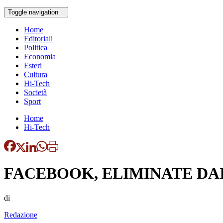
Toggle navigation
Home
Editoriali
Politica
Economia
Esteri
Cultura
Hi-Tech
Società
Sport
Home
Hi-Tech
FACEBOOK, ELIMINATE DAI
di
Redazione