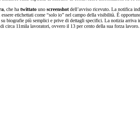
ra
, che ha
twittato
uno
screenshot
dell’avviso ricevuto. La notifica indi
 essere etichettati come “solo io” nel campo della visibilità. È opportun
u biografie più semplici e prive di dettagli specifici. La notizia arriva i
i circa 11mila lavoratori, ovvero il 13 per cento della sua forza lavoro.